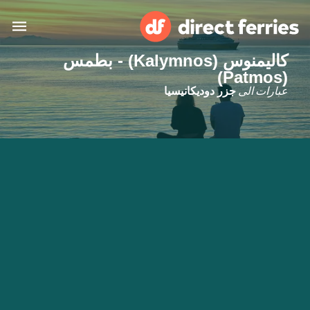
كاليمنوس (Kalymnos) - بطمس
(Patmos)
البلدان
عبارات الى
جزر دوديكانيسيا
تذاكر العبّارة
الباحث عن الرحلات والموانئ
الإقامة
العبارات
العربية
حسابي
المغرب
United States
خدمات الزبائن
Россия
Suisse (FR)
Catalan
Portugal
Suomi
대한민국