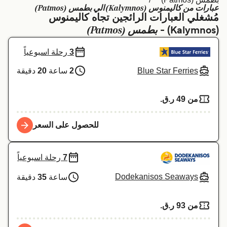
عبارات من كاليمنوس (Kalymnos) الي بطمس (Patmos)
Schweiz (DE)
Deutschland
مُشغلي العبارات الرائجين تجاه كاليمنوس
بطمس (Patmos)
(Kalymnos) -
Україна
Norge
3
رحلة اسبوعياً
Maroc (FR)
Indonesia
Blue Star Ferries
2
ساعة
20
دقيقة
من 49 ر.ق.‏
للحصول على السعر
7
رحلة اسبوعياً
Dodekanisos Seaways
ساعة
35
دقيقة
من 93 ر.ق.‏