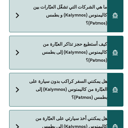
Deal Finder.
سعر العبّارة من كاليمنوس (Kalymnos) إلى بطمس
ما هي الشركات التي تشغّل العبّارات بين
(Patmos) يختلف حسب الموسم. متوسط سعر الرحلة هو
كاليمنوس (Kalymnos) و بطمس
184٫94 ر.ق.‏SAR. السعر لا يشمل رسوم الحجز.
(Patmos)؟
توجد 3 شركات عبّارات معروفة من كاليمنوس
كيف أستطيع حجز تذاكر العبّارة من
(Kalymnos) إلى بطمس (Patmos). وهي:
كاليمنوس (Kalymnos) إلى بطمس
Blue Star Ferries
(Patmos)؟
Dodekanisos Seaways
يمكنك الحجز عبر Direct Ferries Deal Finder ومراجعة
SAOS Ferries
هل يمكنني السفر كراكب بدون سيارة على
صفحة العروض لمعرفة أحدث التخفيضات.
العبّارة من كاليمنوس (Kalymnos) إلى
بطمس (Patmos)؟
نعم، يمكنك السفر كراكب بدون سيارة من كاليمنوس
هل يمكنني أخذ سيارتي على العبّارة من
(Kalymnos) إلى بطمس (Patmos) مع:
كاليمنوس (Kalymnos) إلى بطمس