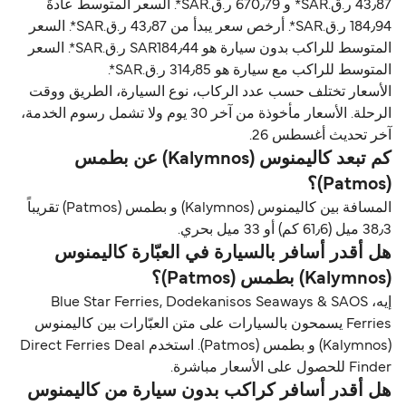
43٫87 ر.ق.‏SAR* و 670٫79 ر.ق.‏SAR*. السعر المتوسط عادةً
184٫94 ر.ق.‏SAR*. أرخص سعر يبدأ من 43٫87 ر.ق.‏SAR*. السعر
المتوسط للراكب بدون سيارة هو SAR184٫44 ر.ق.‏SAR*. السعر
المتوسط للراكب مع سيارة هو 314٫85 ر.ق.‏SAR*.
الأسعار تختلف حسب عدد الركاب، نوع السيارة، الطريق ووقت
الرحلة. الأسعار مأخوذة من آخر 30 يوم ولا تشمل رسوم الخدمة،
آخر تحديث أغسطس 26.
كم تبعد كاليمنوس (Kalymnos) عن بطمس
(Patmos)؟
المسافة بين كاليمنوس (Kalymnos) و بطمس (Patmos) تقريباً
38٫3 ميل (61٫6 كم) أو 33 ميل بحري.
هل أقدر أسافر بالسيارة في العبّارة كاليمنوس
(Kalymnos) بطمس (Patmos)؟
إيه، Blue Star Ferries, Dodekanisos Seaways & SAOS
Ferries يسمحون بالسيارات على متن العبّارات بين كاليمنوس
(Kalymnos) و بطمس (Patmos). استخدم Direct Ferries Deal
Finder للحصول على الأسعار مباشرة.
هل أقدر أسافر كراكب بدون سيارة من كاليمنوس