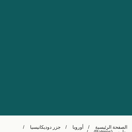
Nederland
Slovensko
Australia
Česká republika
New Zealand
España
日本
France
Ireland
Sverige
中国
Danmark
UK
Türkiye
Italia
Österreich (DE)
Canada
Canada (FR)
Ελλάδα
België (NL)
الصفحة الرئيسية
أوروبا
جزر دوديكانيسيا
Polska
Belgique (FR)
بطمس (Patmos)