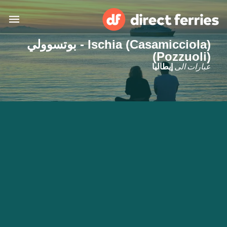
Ischia (Casamicciola) - بوتسوولي
(Pozzuoli)
البلدان
عبارات الى
إيطاليا
تذاكر العبّارة
الباحث عن الرحلات والموانئ
الإقامة
العبارات
العربية
حسابي
المغرب
United States
خدمات الزبائن
Россия
Suisse (FR)
Catalan
Portugal
Suomi
대한민국