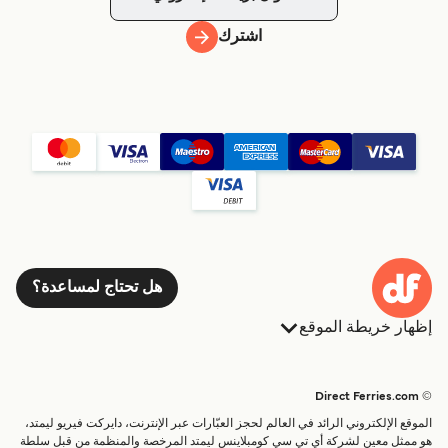
اشترك
هل تحتاج لمساعدة؟
إظهار خريطة الموقع
العبارات
الحجوزات
البلدان
الإقامة
© Direct Ferries.com
خدمات الزبائن
العبارات
الموقع الإلكتروني الرائد في العالم لحجز العبّارات عبر الإنترنت، دايركت فيريو ليمتد،
الباحث عن الرحلات والموانئ
شحن
هو ممثل معين لشركة أي تي سي كومبلاينس ليمتد المرخصة والمنظمة من قبل سلطة