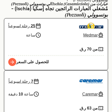
عبارات من Ischia (Casamicciola) الي بوتسوولي (Pozzuoli)
Schweiz (DE)
Deutschland
مُشغلي العبارات الرائجين تجاه إسكيا (Ischia) -
بوتسوولي (Pozzuoli)
Україна
Norge
25
رحلة اسبوعياً
Maroc (FR)
Indonesia
Medmar
ساعة
من 70 ر.ق.‏
للحصول على السعر
7
رحلة اسبوعياً
Caremar
ساعة
10
دقيقة
من 63 ر.ق.‏