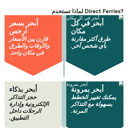
?Direct Ferries لماذا تستخدم
أبحر في كل
أبحر بسعر
مكان
أرخص
طرق أكثر مقارنة
قارن بين الأسعار
بأي شخص آخر.
والأوقات والطرق
في مكان واحد.
أبحر بمرونة
أبحر بذكاء
يمكنك تغيير الخطط
حجز التذاكر
بسهولة مع التذاكر
الإلكترونية وإدارة
المرنة.
الرحلات داخل
التطبيق.