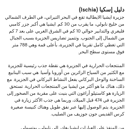
(Pozzuoli) هي 13 ميل بحري.
دليل إسكيا (Ischia)
جزيرة ايشيا الايطالية تقع في البحر التيراني، في الطرف الشمالي
من خليج نابولي، ما يقرب من 30 كم. ايشيا هي أكبر جزر كامبي
فليغري والتدابير حوالي 10 كم في الشرق الغربي على بعد 7 كم
من الشمال إلى الجنوب. وتتميز تضاريس الجزيرة بسبب الجبال
التي تغطي كامل تقريبا في الجزيرة، بأعلى قمة وهي 788 متر
فوق مستوى سطح البحر.
المنتجعات الحرارية في الجزيرة هي نقطة جذب رئيسية للجزيرة
مع الكثير من السياح الزائرين من أوروبا وآسيا. هي سبب الينابيع
الساخنة والوحل البركاني بفعل النشاط البركاني في الجزيرة. مع
ذلك، هناك ما هو أكثر من ايشيا من المنتجعات الحرارية. تستحق
الزيارة هو كاستيلو أراغون التي بنيت على مقربة من الصخور إلى
الجزيرة في 474 قبل الميلاد، وربما هي جذب الأكثر زيارة في
الجزيرة. يتم الوصول إليها عبر نفق طويل وهناك كنيسة صغيرة
كرس القديس جون جوزيف من الصليب.
من المنفذ على العبارات ايشيا يغادر إلى نابولي، بوتسولي