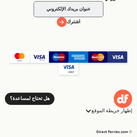
اشترك
هل تحتاج لمساعدة؟
إظهار خريطة الموقع
العبارات
الحجوزات
البلدان
الإقامة
© Direct Ferries.com