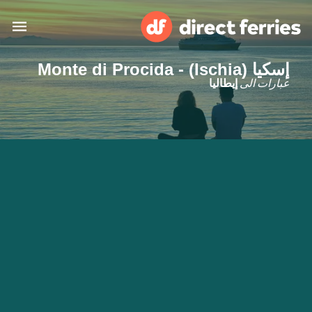
إسكيا (Ischia) - Monte di Procida
البلدان
عبارات الى
إيطاليا
تذاكر العبّارة
الباحث عن الرحلات والموانئ
الإقامة
العبارات
العربية
حسابي
المغرب
United States
خدمات الزبائن
Россия
Suisse (FR)
Catalan
Portugal
Suomi
대한민국