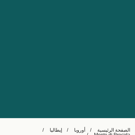
Nederland
Slovensko
Australia
Česká republika
New Zealand
España
日本
France
Ireland
Sverige
中国
Danmark
UK
Türkiye
Italia
Österreich (DE)
Canada
Canada (FR)
Ελλάδα
België (NL)
الصفحة الرئيسية
أوروبا
إيطاليا
Polska
Belgique (FR)
Monte di Procida