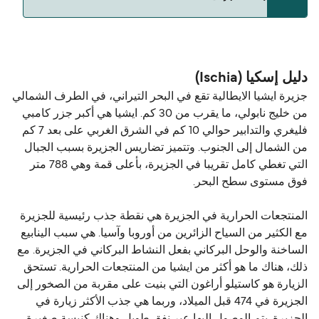
حالياً هذا الخط غير متوفر. تفضل بزيارة Direct Ferries
Deal Finder للبحث عن بدائل.
دليل إسكيا (Ischia)
جزيرة ايشيا الايطالية تقع في البحر التيراني، في الطرف الشمالي
من خليج نابولي، ما يقرب من 30 كم. ايشيا هي أكبر جزر كامبي
فليغري والتدابير حوالي 10 كم في الشرق الغربي على بعد 7 كم
من الشمال إلى الجنوب. وتتميز تضاريس الجزيرة بسبب الجبال
التي تغطي كامل تقريبا في الجزيرة، بأعلى قمة وهي 788 متر
فوق مستوى سطح البحر.
المنتجعات الحرارية في الجزيرة هي نقطة جذب رئيسية للجزيرة
مع الكثير من السياح الزائرين من أوروبا وآسيا. هي سبب الينابيع
الساخنة والوحل البركاني بفعل النشاط البركاني في الجزيرة. مع
ذلك، هناك ما هو أكثر من ايشيا من المنتجعات الحرارية. تستحق
الزيارة هو كاستيلو أراغون التي بنيت على مقربة من الصخور إلى
الجزيرة في 474 قبل الميلاد، وربما هي جذب الأكثر زيارة في
الجزيرة. يتم الوصول إليها عبر نفق طويل وهناك كنيسة صغيرة