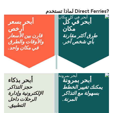
?Direct Ferries لماذا تستخدم
أبحر في كل
أبحر بسعر
مكان
أرخص
طرق أكثر مقارنة
قارن بين الأسعار
بأي شخص آخر.
والأوقات والطرق
في مكان واحد.
أبحر بمرونة
أبحر بذكاء
يمكنك تغيير الخطط
حجز التذاكر
بسهولة مع التذاكر
الإلكترونية وإدارة
المرنة.
الرحلات داخل
التطبيق.