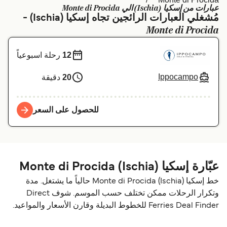
عبارات من إسكيا (Ischia) الي Monte di Procida
Schweiz (DE)
Deutschland
مُشغلي العبارات الرائجين تجاه إسكيا (Ischia) -
Monte di Procida
Україна
Norge
Maroc (FR)
Indonesia
12
رحلة اسبوعياً
Ippocampo
20
دقيقة
للحصول على السعر
عبّارة إسكيا (Ischia) Monte di Procida
خط إسكيا (Ischia) Monte di Procida حالياً ما يشتغل. مدة
وتكرار الرحلات ممكن تختلف حسب الموسم. شوف Direct
Ferries Deal Finder للخطوط البديلة وقارن الأسعار والمواعيد.