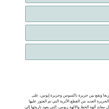
 الحيوانات. حالياً يمكنك أخذ حيواناتك الأليفة
Ira هي واحدة من مجموعة سيكلاديز الجزر وتقع في بحر ايجه. بمساحة فدرها حوالي 18 كيلومترا مربعا وتقع بين جزيرة ناكسوس وجزيرة إيوس، على
يرة. ويوجد في الجزيرة العديد من القطع الأثرية التي تم العثور عليها
 معابد آلهة الحظ والالهة زيوس، التي يعود تاريخها إلى