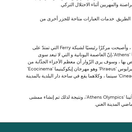
صنة والمهربين أثناء الاحتلال التركي.
إلى بيرايوس مع الوقت عبور بين 8 و 10 ساعات، وهذا يتوقف على الطريق. خدمات العبارات متاحة للجزر أخرى من
تعدّ المدينة اليونانية وميناء بيرايوس 'Piraeus' أحد أكبر الموانئ في منطقة البحر الأبيض المتوسط ​​كلها ، وثالث أكبر موانئ العالم ، وأصبحت مركزًا رئيسيًا لشبكة Ferry التي تمتدّ على
بحر إيجه 'Aegean'. بيرايوس 'Piraeus' هي مدينة مهمة بحد ذاتها على الرغم من أنها تعتبر في كثير من الأحيان إحدى ضواحي أثينا 'Athens'،إنّ العاصمة اليونانية و التي لا تبعد سوى
ينا ، تتميز الواجهة البحرية لمدينة بيرايوس 'Piraeus' بمظهرها المميَّز الخاص بها ، وسوف يرى الزّوار أن معظم الأجزاء الجذّابة من
المدينة تقع حول الجانب الشرقي ، إلى جانب كل من ميناء ميكروليمانو Mikrolimano ومرسى زي 'Zea'. يقام حدث شعبي في بيرايوس 'Piraeus' وهو مهرجان إيكوكينيما 'Ecocinema'
السينمائي الدولي الذي يُعقد سنويا في أواخر شهر فبراير ، حيث يتم عرض عدد من الأفلام في سينما أتيكون 'Atticon' وسينيك 'Cineac' سينما ، وكلاهما يقع في ساحة دار البلدية بالمدينة
إنّها مليئة بالمطاعم والحانات والنّوادي الليلية ، تم إعادة تطوير منطقة الواجهة البحرية بشكل كبير في الوقت المناسب لأولمبياد أثينا 'Athens Olympics'، ونتيجة لذلك تم إنشاء ممشى
اضي المدينة الغني.