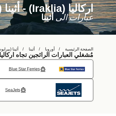
اركاليا (Iraklia) - أثينا (بيرايوس)
عبارات الى
أثينا
الصفحة الرئيسية
أوروبا
أثينا
أثينا (بيراي
مُشغلي العبارات الرائجين تجاه اركاليا (Iraklia) - بيرايوس (raeus
Blue Star Ferries
SeaJets