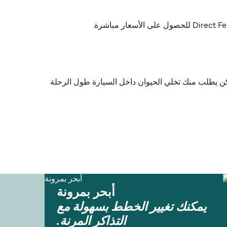
 (Iraklia) و أثينا (بيرايوس) مع Blue Star Ferries. لكن لازم تعرف إنه ممكن يطلب منك تخلي الحيوان داخل السيارة طول الرحلة
أبحر بمرونة
يمكنك تغيير الخطط بسهولة مع
التذاكر المرنة.