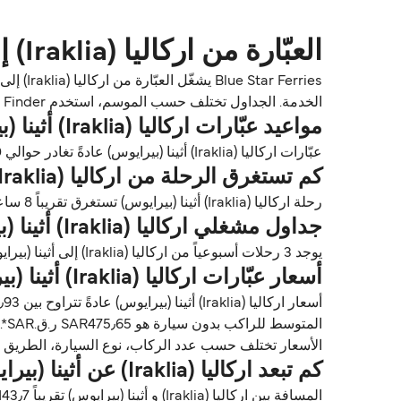
العبّارة من اركاليا (Iraklia) إلى أثينا (بيرايوس)
الخدمة. الجداول تختلف حسب الموسم، استخدم Direct Ferries Deal Finder للحصول على الأسعار والتوافر للعبّارات اركاليا (Iraklia) أثينا (بيرايوس).
مواعيد عبّارات اركاليا (Iraklia) أثينا (بيرايوس)
عبّارات اركاليا (Iraklia) أثينا (بيرايوس) عادةً تغادر حوالي 21:00.
كم تستغرق الرحلة من اركاليا (Iraklia) إلى أثينا (بيرايوس)؟
رحلة اركاليا (Iraklia) أثينا (بيرايوس) تستغرق تقريباً 8 ساعات. مدة الرحلة تختلف حسب المشغلين وظروف الطقس.
جداول مشغلي اركاليا (Iraklia) أثينا (بيرايوس)
يوجد 3 رحلات أسبوعياً من اركاليا (Iraklia) إلى أثينا (بيرايوس) مع Blue Star Ferries. الجداول قد تتغير حسب الموسم.
أسعار عبّارات اركاليا (Iraklia) أثينا (بيرايوس)
المتوسط للراكب بدون سيارة هو SAR475٫65 ر.ق.‏SAR*. السعر المتوسط للراكب مع سيارة هو 1٬073٫74 ر.ق.‏SAR*.
الأسعار تختلف حسب عدد الركاب، نوع السيارة، الطريق ووقت الرحلة. الأسعار مأخوذة م
كم تبعد اركاليا (Iraklia) عن أثينا (بيرايوس)؟
المسافة بين اركاليا (Iraklia) و أثينا (بيرايوس) تقريباً 143٫7 ميل (231٫3 كم) أو 125 ميل بحري.