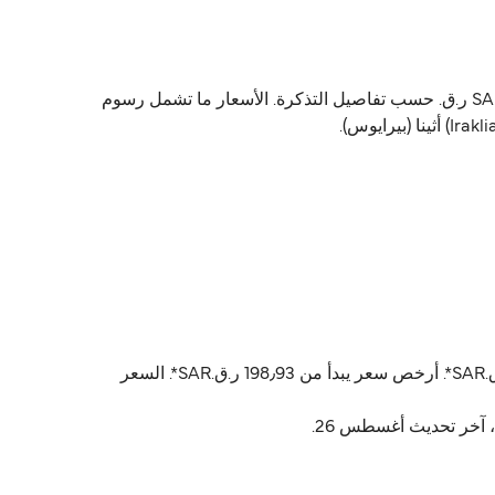
Blue Star Ferries يشغّل العبّارة من اركاليا (Iraklia) إلى أثينا (بيرايوس). أسعار العبّارة تتراوح بين 198٫93 ر.ق.‏SAR و SAR1٬073٫74 ر.ق.‏ حسب تفاصيل التذكرة. الأسعار ما تشمل رسوم
أسعار اركاليا (Iraklia) أثينا (بيرايوس) عادةً تتراوح بين 198٫93 ر.ق.‏SAR* و 1٬073٫74 ر.ق.‏SAR*. السعر المتوسط عادةً 478٫63 ر.ق.‏SAR*. أرخص سعر يبدأ من 198٫93 ر.ق.‏SAR*. السعر