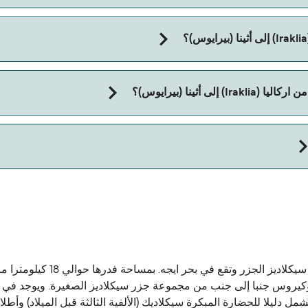
 أثينا (بيرايوس)؟
تاج إلى جواز سفر للحيوان. يرجى مراجعة تعليمات شركات العبّارات بخصوص
الجزيرة اليونانية الصغيرة klia
بة من جزر Schinoussa، Koufonisia، Donoussa وكيروس جنبا إلى جنب من مجموعة جزر سيكلاديز الصغ
 دليلا للحضارة المبكرة سيكلاديك (الألفية الثالثة قبل الميلاد) وأطلال