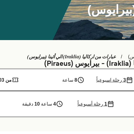
عبارات من اركاليا (Iraklia) الي أثينا (بيرايوس)
وس)
Pi)
3
رحلة اسبوعياً
8
ساعة
من 203 ر.ق.‏
1
رحلة أسبوعياً
4
ساعة
10
دقيقة