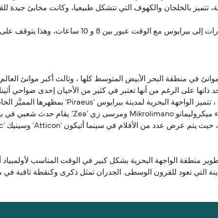
ية، تتميز بالخلجان والكهوف التي تتشكل طبيعيا، وكانت مخابئ جيدة للقرا
أجيوس جورجيوس هو ميناء الجزيرة التي تعمل على العبارات 
مسافة قصيرة للغاية. على الرغم من كونها قريبة من أث
نة التي تعود للقرون الوسطى. الجدران تمثل ذكرى وكنقطة ثاقبة في م