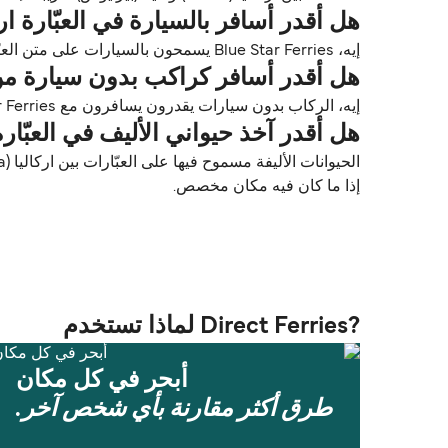
هل أقدر أسافر بالسيارة في العبّارة اركاليا (Iraklia) أثينا (
إيه، Blue Star Ferries يسمحون بالسيارات على متن العبّارات بين اركاليا (Iraklia) و أثينا (بيرايوس). استخدم Direct Ferries Deal Finder للحصول على الأسعار مباشرة.
هل أقدر أسافر كراكب بدون سيارة من اركاليا (Iraklia) إلى أث
إيه، الركاب بدون سيارات يقدرون يسافرون مع Blue Star Ferries بين اركاليا (Iraklia) و أثينا (بيرايوس).
هل أقدر آخذ حيواني الأليف في العبّارة من اركاليا (Iraklia) 
إذا ما كان فيه مكان مخصص.
?Direct Ferries لماذا تستخدم
أبحر في كل مكان
طرق أكثر مقارنة بأي شخص آخر.