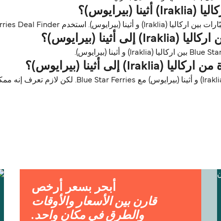
بيرايوس)؟
ينا (بيرايوس)؟
إلى أثينا (بيرايوس)؟
الحيوانات الأليفة مسموح فيها على العبّارات بين اركاليا
أبحر بسعر أرخص
قارن بين الأسعار والأوقات
والطرق في مكان واحد.