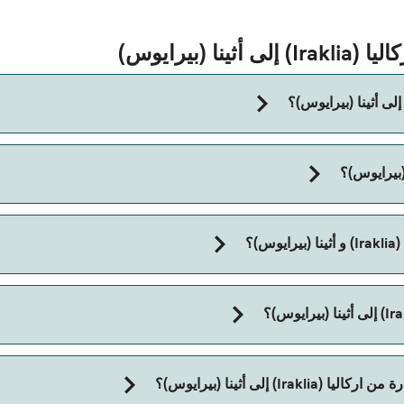
(بيرايوس)
مدة الرحلة بالعبّارة من اركاليا (Iraklia) إلى أثينا (بيرايوس) تقريباً 8 ساعات. مدة الإبحار م
)؟
إلى أثينا (بيرايوس)؟