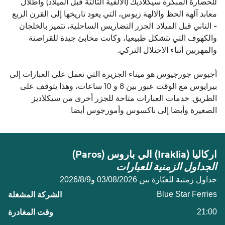
للحضارة المبكرة سيكلاديك (الألفية الثالثة قبل الميلاد) وأطلال
معابد آلهة الحظ والالهة زيوس، التي يعود تاريخها إلى القرن الربع
- التاني قبل الميلاد. الجزر التضاريس الساحلية، تتميز بالخلجان
والكهوف التي تتشكل طبيعيا، وكانت مخابئ جيدة للقراصنة
والمهربين أثناء الاحتلال التركي.
أجيوس جورجيوس هو ميناء الجزيرة التي تعمل على العبارات إلى
بيرايوس مع الوقت عبور بين 8 و 10 ساعات، وهذا يتوقف على
الطريق. خدمات العبارات متاحة للجزر أخرى من سيكلاديز
الصغيرة وأيضا إلى ناكسوس وأمورجوس أيضا.
اركاليا (Iraklia) الي باروس (Paros)
الجداول الزمنية للعبارات
جداول زمنية للعبّارة بين 03/08/2026 و9‏/8‏/2026
Blue Star Ferries
21:00