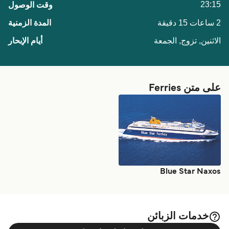
23:15
2 ساعات 15 دقيقة
الاثنين, تزوج, الجمعة
على متن Ferries
Blue Star Naxos
خدمات الزبائن