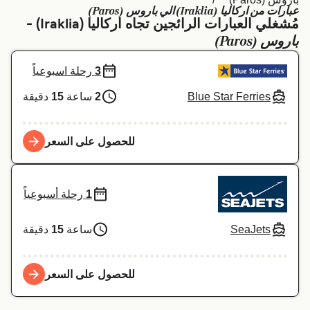
عبارات من اركاليا (Iraklia) الي باروس (Paros)
Schweiz (DE)
Deutschland
مُشغلي العبارات الرائجين تجاه اركاليا (Iraklia) -
باروس (Paros)
Україна
Norge
3
رحلة اسبوعياً
Maroc (FR)
Indonesia
Blue Star Ferries
2
ساعة
15
دقيقة
للحصول على السعر
1
رحلة أسبوعياً
SeaJets
ساعة
15
دقيقة
للحصول على السعر