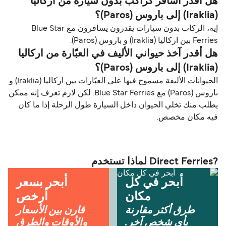
هل أقدر أسافر كراكب بدون سيارة من اركاليا
(Iraklia) إلى باروس (Paros)؟
إيه، الركاب بدون سيارات يقدرون يسافرون مع Blue Star
Ferries بين اركاليا (Iraklia) و باروس (Paros).
هل أقدر آخذ حيواني الأليف في العبّارة من اركاليا
(Iraklia) إلى باروس (Paros)؟
الحيوانات الأليفة مسموح فيها على العبّارات بين اركاليا (Iraklia) و
باروس (Paros) مع Blue Star Ferries. لكن لازم تعرف إنه ممكن
يطلب منك تخلي الحيوان داخل السيارة طول الرحلة إذا ما كان
فيه مكان مخصص.
?Direct Ferries لماذا تستخدم
أبحر في كل
أبحر بسعر
مكان
أرخص
طرق أكثر مقارنة
قارن بين الأسعار
بأي شخص آخر.
والأوقات والطرق