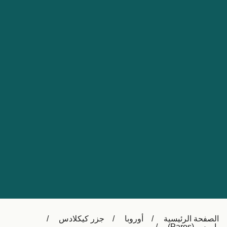
Nederland
Slovensko
Australia
Česká republika
New Zealand
España
日本
France
Ireland
Sverige
中国
Danmark
UK
Türkiye
Italia
Österreich (DE)
Canada
Canada (FR)
Ελλάδα
België (NL)
الصفحة الرئيسية
أوروبا
جزر كيكلادس
Polska
Belgique (FR)
باروس (Paros)