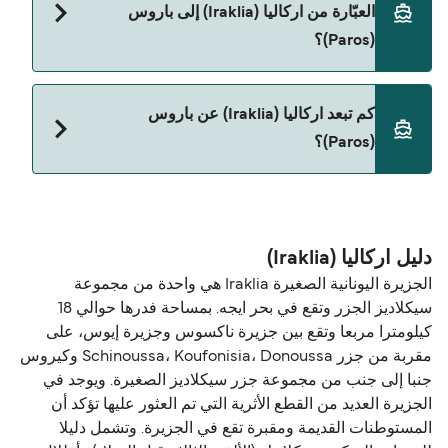
العبّارة من اركاليا (Iraklia) إلى باروس
Blue Star Ferries
(Paros)؟
نعم، الحيوانات الأليفة مسموح بها على العبّارة. قد تحتاج
كم تبعد اركاليا (Iraklia) عن باروس
إلى جواز سفر للحيوان. يرجى مراجعة تعليمات شركات
(Paros)؟
العبّارات بخصوص الحيوانات. حالياً يمكنك أخذ حيواناتك
الأليفة على العبّارة مع:
المسافة بين اركاليا (Iraklia) و باروس (Paros) هي 23
Blue Star Ferries
ميل بحري.
دليل اركاليا (Iraklia)
الجزيرة اليونانية الصغيرة Iraklia هي واحدة من مجموعة
سيكلاديز الجزر وتقع في بحر ايجه. بمساحة فدرها حوالي 18
كيلومترا مربعا وتقع بين جزيرة ناكسوس وجزيرة إيوس، على
مقربة من جزر Schinoussa، Koufonisia، Donoussa وكيروس
جنبا إلى جنب من مجموعة جزر سيكلاديز الصغيرة. ويوجد في
الجزيرة العديد من القطع الأثرية التي تم العثور عليها تؤكد أن
المستوطنات القديمة ومقبرة تقع في الجزيرة. وتشمل دليلا