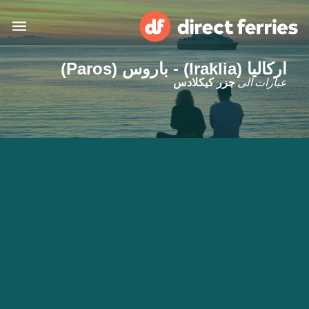
اركاليا (Iraklia) - باروس (Paros)
البلدان
عبارات الى
جزر كيكلادس
تذاكر العبّارة
الباحث عن الرحلات والموانئ
الإقامة
العبارات
العربية
حسابي
المغرب
United States
خدمات الزبائن
Россия
Suisse (FR)
Catalan
Portugal
Suomi
대한민국