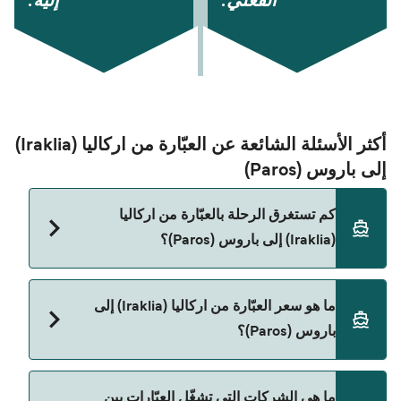
الفعلي.
إليه.
أكثر الأسئلة الشائعة عن العبّارة من اركاليا (Iraklia)
إلى باروس (Paros)
كم تستغرق الرحلة بالعبّارة من اركاليا
(Iraklia) إلى باروس (Paros)؟
مدة الرحلة بالعبّارة من اركاليا (Iraklia) إلى باروس
ما هو سعر العبّارة من اركاليا (Iraklia) إلى
(Paros) تقريباً 2 ساعات 15 دقائق. مدة الإبحار ممكن
باروس (Paros)؟
تختلف حسب الموسم والشركة، لذلك ننصحك بمراجعة
الأوقات المباشرة باستخدام Direct Ferries Deal
Finder.
سعر العبّارة من اركاليا (Iraklia) إلى باروس (Paros)
ما هي الشركات التي تشغّل العبّارات بين