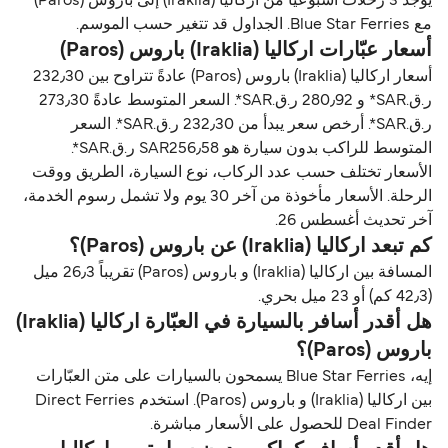
يوجد 3 رحلات أسبوعياً من اركاليا (Iraklia) إلى باروس (Paros)
مع Blue Star Ferries. الجداول قد تتغير حسب الموسم.
أسعار عبّارات اركاليا (Iraklia) باروس (Paros)
أسعار اركاليا (Iraklia) باروس (Paros) عادةً تتراوح بين 232٫30
ر.ق.‏SAR* و 280٫92 ر.ق.‏SAR*. السعر المتوسط عادةً 273٫30
ر.ق.‏SAR*. أرخص سعر يبدأ من 232٫30 ر.ق.‏SAR*. السعر
المتوسط للراكب بدون سيارة هو SAR256٫58 ر.ق.‏SAR*.
الأسعار تختلف حسب عدد الركاب، نوع السيارة، الطريق ووقت
الرحلة. الأسعار مأخوذة من آخر 30 يوم ولا تشمل رسوم الخدمة،
آخر تحديث أغسطس 26.
كم تبعد اركاليا (Iraklia) عن باروس (Paros)؟
المسافة بين اركاليا (Iraklia) و باروس (Paros) تقريباً 26٫3 ميل
(42٫3 كم) أو 23 ميل بحري.
هل أقدر أسافر بالسيارة في العبّارة اركاليا (Iraklia)
باروس (Paros)؟
إيه، Blue Star Ferries يسمحون بالسيارات على متن العبّارات
بين اركاليا (Iraklia) و باروس (Paros). استخدم Direct Ferries
Deal Finder للحصول على الأسعار مباشرة.