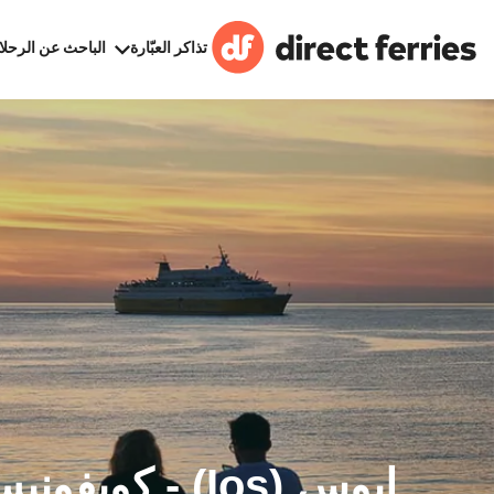
تذاكر العبّارة
الباحث عن الرحلا
إيوس (Ios) - كويفو