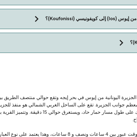
سي (Koufonissi)؟
تاج إلى جواز سفر للحيوان. يرجى مراجعة تعليمات شركات العبّارات بخصوص
لجزيرة اليونانية من إيوس في بحر إيجه وتقع حوالي منتصف الطريق ب
ى معظم جوانب الجزيرة. تقع على الساحل الغربي الشمالي هو منفذ للجز
بين كورا وميناء يمكن ان يتم على قدم والتي سوف يأخ
ح.
هناك عبارات من ميناء الجزيرة إلى بيريوس ورافينا مع الوقت عبور ب