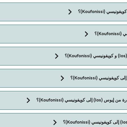
مدة الرحلة بالعبّارة من إيوس (Ios) إلى كويفونيسي (Koufonissi) تقريباً 6 
؟
فونيسي (Koufonissi)؟