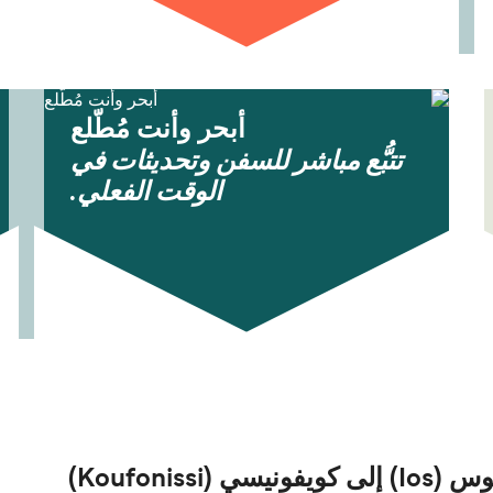
أبحر وأنت مُطّلع
تتبُّع مباشر للسفن وتحديثات في
الوقت الفعلي.
Koufonis)