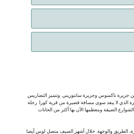
 الحيوانات. حالياً يمكنك أخذ حيواناتك الأليفة
ين جزيرة ناكسوس وجزيرة سانتوريني. وتتميز التضاريس
يرة الذي لا يبعد سوى مسافة قصيرة من قرية كورا. رحلة
ذك على طول مسار حمار حاد، ويستغرق حوالي 15 دقيقة. وتتميز القرية بالشوارع الضيقة ومعظمها الآن بها أكثر من الحانات
ين 4 ساعات ونصف و 8 ساعات، وهذا يعتمد على نوع العبارة، الطريق والوجهة. خلال أشهر الصيف متصل لوس أيضا