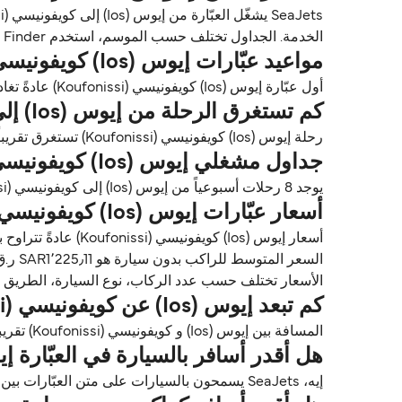
الخدمة. الجداول تختلف حسب الموسم، استخدم Direct Ferries Deal Finder للحصول على الأسعار والتوافر للعبّارات إيوس (Ios) كويفونيسي (Koufonissi).
مواعيد عبّارات إيوس (Ios) كويفونيسي (Koufonissi)
أول عبّارة إيوس (Ios) كويفونيسي (Koufonissi) عادةً تغادر من إيوس (Ios) حوالي 08:10. وآخر عبّارة تغادر عادةً 11:25.
كم تستغرق الرحلة من إيوس (Ios) إلى كويفونيسي (Koufonissi)؟
رحلة إيوس (Ios) كويفونيسي (Koufonissi) تستغرق تقريباً 6 ساعات 15 دقايق. أسرع رحلة تقريباً 4 ساعات مع SeaJets. مدة الرحلة تختلف حسب المشغلين وظروف الطقس.
جداول مشغلي إيوس (Ios) كويفونيسي (Koufonissi)
يوجد 8 رحلات أسبوعياً من إيوس (Ios) إلى كويفونيسي (Koufonissi) مع SeaJets. الجداول قد تتغير حسب الموسم.
أسعار عبّارات إيوس (Ios) كويفونيسي (Koufonissi)
السعر المتوسط للراكب بدون سيارة هو SAR1٬225٫11 ر.ق.‏SAR*.
الأسعار تختلف حسب عدد الركاب، نوع السيارة، الطريق ووقت الرحلة. الأسعار مأخوذة م
كم تبعد إيوس (Ios) عن كويفونيسي (Koufonissi)؟
المسافة بين إيوس (Ios) و كويفونيسي (Koufonissi) تقريباً 26٫4 ميل (42٫5 كم) أو 23 ميل بحري.
هل أقدر أسافر بالسيارة في العبّارة إيوس (Ios) كويفونيسي (ssi
إيه، SeaJets يسمحون بالسيارات على متن العبّارات بين إيوس (Ios) و كويفونيسي (Koufonissi). استخدم Direct Ferries Deal Finder للحصول على الأسعار مباشرة.