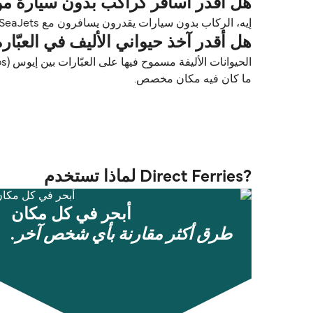
هل أقدر أسافر كراكب بدون سيارة من إيوس (Ios) إلى كويفونيسي
إيه، الركاب بدون سيارات يقدرون يسافرون مع SeaJets بين إيوس (Ios) و كويفونيسي (Koufonissi).
هل أقدر آخذ حيواني الأليف في العبّارة من إيوس (Ios) إلى كويف
ما كان فيه مكان مخصص.
?Direct Ferries لماذا تستخدم
أبحر في كل مكان
طرق أكثر مقارنة بأي شخص آخر.