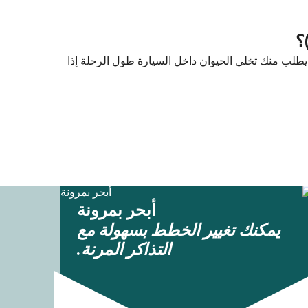
) و كويفونيسي (Koufonissi) مع SeaJets. لكن لازم تعرف إنه ممكن يطلب منك تخلي الحيوان داخل السيارة طول الرحلة إذا
أبحر بمرونة
يمكنك تغيير الخطط بسهولة مع
التذاكر المرنة.