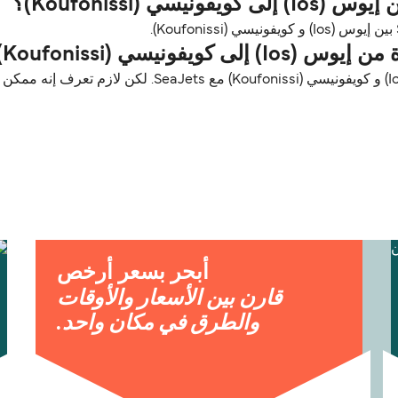
 (Koufonissi)؟
ونيسي (Koufonissi)؟
الحيوانات الأليفة مسموح فيها على العبّارات بين إيوس (Ios
أبحر بسعر أرخص
قارن بين الأسعار والأوقات
والطرق في مكان واحد.