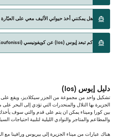
SeaJets
نعم، يمكنك السفر مع سيارتك على العبّارة من إيوس (Ios) إلى كويفونيسي (Koufonissi) مع:
هل يمكنني أخذ حيواني الأليف معي على العبّارة من إيوس (Ios) إلى كويفوني
SeaJets
نعم، الحيوانات الأليفة مسموح بها على العبّارة. قد تح
كم تبعد إيوس (Ios) عن كويفونيسي (Koufonissi)؟
على العبّارة مع:
SeaJets
المسافة بين إيوس (Ios) و كويفونيسي (Koufonissi) هي 23 ميل بحري.
دليل إيوس (Ios)
تشكيل واحد من مجموعة من الجزر سيكلاديز، ويقع على ا
الجزيرة بها التلال والمنحدرات التي تؤدي إلى البحر عل
والمطاعم والمتاجر والنوادي الليلية لتلبية احتياجات السيا