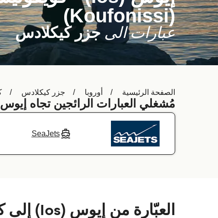
(Koufonissi)
عبارات الى
جزر كيكلادس
الصفحة الرئيسية
أوروبا
جزر كيكلادس
كو
مُشغلي العبارات الرائجين تجاه إيوس (Ios) 
SeaJets
العبّارة من إيوس (Ios) إلى كويفونيسي (Koufonissi)