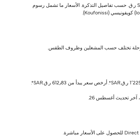
SeaJets يشغّل العبّارة من إيوس (Ios) إلى كويفونيسي (Koufonissi). أسعار العبّارة تتراوح بين 612٫83 ر.ق.‏SAR و SAR2٬059٫69 ر.ق.‏ حسب تفاصيل التذكرة. الأسعار ما تشمل رسوم
أسعار إيوس (Ios) كويفونيسي (Koufonissi) عادةً تتراوح بين 612٫83 ر.ق.‏SAR* و 2٬059٫69 ر.ق.‏SAR*. السعر المتوسط عادةً 1٬225٫11 ر.ق.‏SAR*. أرخص سعر يبدأ من 612٫83 ر.ق.‏SAR*.