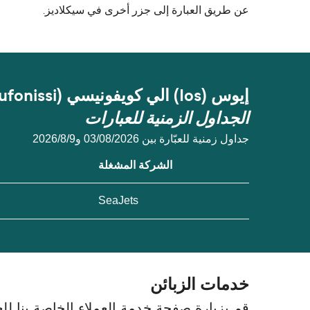
عن طريق العبارة إلى جزر أخرى في سيكلاديز.
إيوس (Ios) الي كويفونيسي (Koufonissi)
الجداول الزمنية للعبارات
جداول زمنية للعبّارة بين 03/08/2026 و9‏/8‏/2026
الشركة المشغلة
SeaJets
خدمات الزبائن
قم بزيارة صفحة خدمة العملاء الخاصة بنا للعث