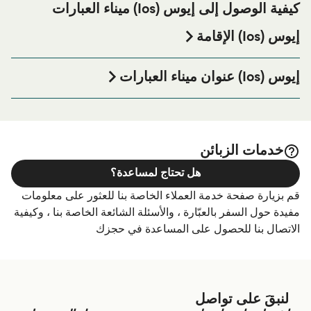
كيفية الوصول إلى إيوس (Ios) ميناء العبارات
إيوس (Ios) الإقامة
إذا كنت ترغب في قضاء ليلة في أو بالقرب من إيوس (Ios) ميناء
العبارة قبل أو بعد رحلتك أو إذا كنت تبحث عن أماكن السكن
إيوس (Ios) عنوان ميناء العبارات
لإقامتك بالكامل، يرجى زيارة موقعنا على
إيوس (Ios) الإقامة
Ios Port, Epar.Od. Iou-Ormou Iou, Chora, Ios 840 01,
الصفحة للحصول على أفضل الأسعار للإقامة واحدة من أكبر
Greece
الخيارات على الإنترنت!
خدمات الزبائن
هل تحتاج لمساعدة؟
قم بزيارة صفحة خدمة العملاء الخاصة بنا للعثور على معلومات
مفيدة حول السفر بالعبّارة ، والأسئلة الشائعة الخاصة بنا ، وكيفية
الاتصال بنا للحصول على المساعدة في حجزك
لنبقَ على تواصل