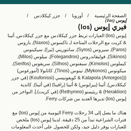
Schweiz (DE)
Deutschland
الصفحة الرئيسية
أوروبا
جزر كيكلادس
Україна
Norge
إيوس (Ios)
فيري إيوس (Ios)
Maroc (FR)
Indonesia
إيوس (Ios) العبارات تربط جزر كيكلادس مع جزر كيكلادس, أثينا
& كريت مع الرحلات المتاحة لـ ناكسوس (Naxos), باروس
(Paros), سيروس (Syros), سانتوريني (ثيرا), سيكينوس
(Sikinos), فوليقاندروس (Folegandros), ميلوس (Milos),
كيملوس (Kimolos), سيفنوس (Sifnos), سریفوس (Serifos),
ميكونوس (Mykonos), تينوس (Tinos), كاتابولا (أمورغوس)
((Katapola (Amorgos) & كويفونيسي (Koufonissi) (في جزر
كيكلادس), أثينا (بيرايوس) & أثينا (رافينا) (في أثينا), كاندية
(Heraklion) & ريثيمنو (Rethymno) (في كريت).]. البواخر من
إيوس (Ios) تديرها العديد من شركات Ferry.
هناك ما يصل إلى 34 رحلات Ferry اليومية من إيوس (Ios) مع
فترات الشراعية تبدأ من 25 دقيقة. لدينا إيوس (Ios) ملخص
للعبارات يوفر دليل جيد، ولكن للحصول على أحدث المعلومات