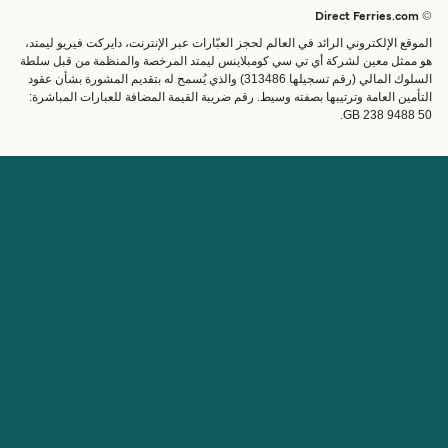
البلدان
الإقامة
© Direct Ferries.com
خدمات الزبائن
العبارات
الموقع الإلكتروني الرائد في العالم لحجز العبّارات عبر الإنترنت، دايركت فيريو ليمتد،
الباحث عن الرحلات والموانئ
شحن
هو ممثل معين لشركة أي تي سي كومبلاينس ليمتد المرخصة والمنظمة من قبل سلطة
السلوك المالي (رقم تسجيلها 313486) والذي يُسمح له بتقديم المشورة بشأن عقود
تذاكر العبّارة
عبارة صغيرة
التأمين العامة وترتيبها بصفته وسيط. رقم ضريبة القيمة المضافة للعبارات المباشرة:
القطار والعبارة
GB 238 9488 50.
الحساب
مساعدة & دعم
إدارة حجزي
المساعدة
تأكيد الحجز
عن Direct Ferries
اعمل معنا
المواقع الدولية
الشريك التجاري
عن الشركة
برنامج الشريك التجاري
مواقع الدولية
برنامج الوكيل
قانوني
مواقع الشركاء
Direct Ferries شروط الاستخدام
Cuba Ferries
Privacy Policy