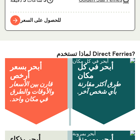
5
ساعات
5
دقيقة
للحصول على السعر
?Direct Ferries لماذا تستخدم
أبحر في كل
أبحر بسعر
مكان
أرخص
طرق أكثر مقارنة
قارن بين الأسعار
بأي شخص آخر.
والأوقات والطرق
في مكان واحد.
أبحر بمرونة
أبحر بذكاء