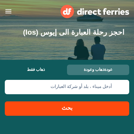
احجز رحلة العبارة الى إيوس (Ios)
البلدان
تذاكر العبّارة
الباحث عن الرحلات والموانئ
الإقامة
العبارات
عودةذهاب وعودة
ذهاب فقط
العربية
أدخل ميناء ، بلد أو شركة العبارات
حسابي
المغرب
United States
خدمات الزبائن
Россия
Suisse (FR)
بحث
Catalan
Portugal
Suomi
대한민국