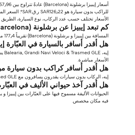
للراكب بدون سيارة هو SAR126٫22 ر.ق.‏SAR*. السعر المتوسط للراكب مع سيارة هو 275٫72 ر.ق.‏SAR*.
الأسعار تختلف حسب عدد الركاب، نوع السيارة، الطريق ووقت الرحلة. الأسعار مأخوذة م
كم تبعد إيبيزا عن برشلونة (Barcelona)؟
المسافة بين إيبيزا و برشلونة (Barcelona) تقريباً 177٫4 ميل (285٫5 كم) أو 154 ميل بحري.
هل أقدر أسافر بالسيارة في العبّارة إيبيزا برشل
الأسعار مباشرة.
هل أقدر أسافر كراكب بدون سيارة من إيبيزا إ
إيه، الركاب بدون سيارات يقدرون يسافرون مع Balearia, Grandi Navi Veloci & Trasmed GLE بين إيبيزا و برشلونة (Barcelona).
هل أقدر آخذ حيواني الأليف في العبّارة من إيب
فيه مكان مخصص.