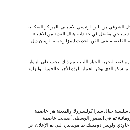
أبيض المتوسط ​​وهي واحدة من جزر البليار. تقع على بعد 80 كيلومترا قبالة الساحل الشرقي من البر الرئيسي الأسباني. المراكز السكانية
قصد سياحي مفضل في حد ذاته. هناك العديد من الأشياء
 القلعة، متحف الفن الحديث ايبيزا وجبانة الرمان ديل
ة فقط لتجربة الحياة الليلية. مع ذلك، يجب على الزوار
لليونسكو الذي يوفر الحماية لهذه الأجزاء الجميلة والهامة
من سلسلة جبال سيرا كولسيرولا. والمدينة هي عاصمة
نة رومانية ثم في العصور الوسطى أصبحت عاصمة
اودي ولويس دومينيك ط مونتانير، التي تم الإعلان عن