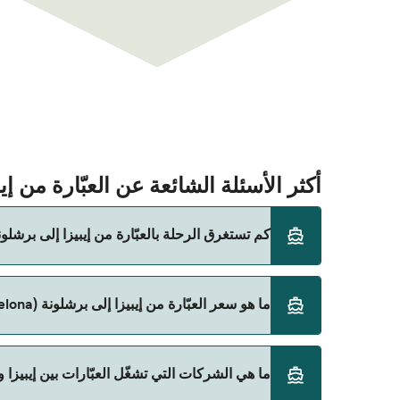
أكثر الأسئلة الشائعة عن العبّارة من إيبيزا إل
كم تستغرق الرحلة بالعبّارة من إيبيزا إلى برشلونة (arcelona
ما هو سعر العبّارة من إيبيزا إلى برشلونة (Barcelona)؟
باستخدام Direct Ferries Deal Finder.
سعر العبّارة من إيبيزا إلى برشلونة (Barcelona) يختلف حسب الموسم. متوسط سعر الرحلة هو 192٫51 ر.ق.‏SAR. السعر لا يشمل رسوم الحجز.
ما هي الشركات التي تشغّل العبّارات بين إيبيزا و برشلونة 