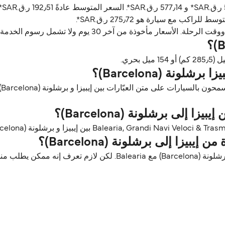
ن آخر 30 يوم ولا تشمل رسوم الخدمة، آخر تحديث أغسطس 26.
ونة (Barcelona)؟
لى برشلونة (Barcelona)؟
يزا إلى برشلونة (Barcelona)؟
الحيوانات الأليفة مسموح فيها على العبّارات بين إيبيزا و برشلونة (lona