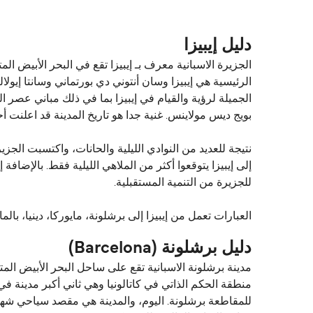
دليل إيبيزا
الرئيسية هي إيبيزا وسان أنتوني دي بورتماني وسانتا إيول
الجميلة لرؤية والقيام في إيبيزا بما في ذلك مباني عصر ا
بويج ديس مولاينس. غنية جدا هو تاريخ المدينة قد اعلنت أح
نتيجة للعديد من النوادي الليلية والحانات، واكتسبت الجز
إلى إيبيزا يتوقعوا أكثر من الملاهي الليلية فقط. بالإضافة 
للجزيرة من التنمية المستقبلية.
العبارات تعمل من إيبيزا إلى برشلونة، مايوركا، دينيا، بالم
دليل برشلونة (Barcelona)
مدينة برشلونة الاسبانية تقع على ساحل البحر الأبيض ال
منطقة الحكم الذاتي في كاتالونيا وهي ثاني أكبر مدينة 
للمقاطعة برشلونة. اليوم، والمدينة هي مقصد سياحي شهي