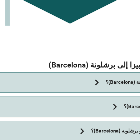
ى برشلونة (Barcelona)
B)؟
مدة الرحلة بالعبّارة من إيبيزا إلى برشلونة (Barcelona) تقريباً 8 ساعات 30 دقائق.
(Barcelona)؟