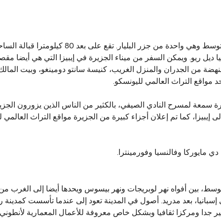
الجزيرة الاسبانية معرف بـ إيبيزا تقع في البحر ال
اليا ديل ريو. ويمكن السفر من ميناء الجزيرة في إيبيزا التي هي أيضا م
لنهضة من الجدران والمنزل الغريب، كنيسة سانتو دومينغو، وبيت المالك،
د مواقع التراث العالمي لليونسكو.
يرة سمعة لمسرح النادي الصيفي، بالكثير من الناس الذين يزورون الجزير
إلى إيبيزا، كما تم إعلان أجزاء كبيرة من الجزيرة مواقع التراث العالمي 
ا دي مايوركا وفالنسيا وفورمينترا.
متوسط، بين أفواه نهر لوبريجات ​​ونهر بيسوس ويحدها أيضا إلى الغرب 
في إسبانيا، بعد مدريد. أصول في المدينة تعود إلى عندما تأسست كمدي
ر جدا ومركزا ثقافيا وبشكل خاص معروفة للأعمال المعمارية لأنطوني غ