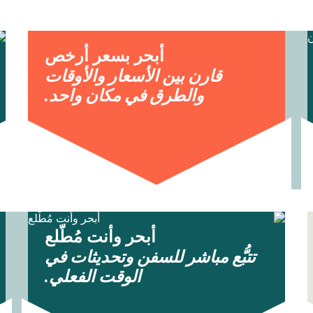
أبحر بسعر أرخص
قارن بين الأسعار والأوقات
والطرق في مكان واحد.
أبحر وأنت مُطّلع
تتبُّع مباشر للسفن وتحديثات في
الوقت الفعلي.