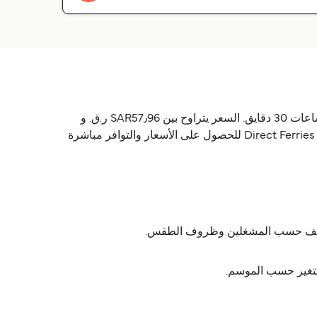
العبّارة إيبيزا برشلونة (Barcelona) يشغّلها 3 شركات: Balearia, Grandi Navi Veloci & Trasmed GLE. الرحلة تاخذ تقريباً 8 ساعات 30 دقايق. السعر يتراوح بين SAR57٫96 ر.ق.‏ و
577٫14 ر.ق.‏SAR حسب تفاصيل التذكرة. الأسعار ما تشمل رسوم الخدمة. الجداول تختلف حسب الموسم، استخدم Direct Ferries Deal Finder للحصول على الأسعار والتوافر مباشرة