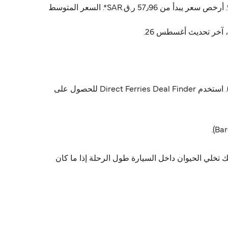
أسعار إيبيزا برشلونة (Barcelona) عادةً تتراوح بين 57٫96 ر.ق.‏SAR* و 577٫14 ر.ق.‏SAR*. السعر المتوسط عادةً 192٫51 ر.ق.‏SAR*. أرخص سعر يبدأ من 57٫96 ر.ق.‏SAR*. السعر المتوسط
إيه، Balearia, Grandi Navi Veloci & Trasmed GLE يسمحون بالسيارات على متن العبّارات بين إيبيزا و برشلونة (Barcelona). استخدم Direct Ferries Deal Finder للحصول على
Barce) مع Balearia. لكن لازم تعرف إنه ممكن يطلب منك تخلي الحيوان داخل السيارة طول الرحلة إذا ما كان