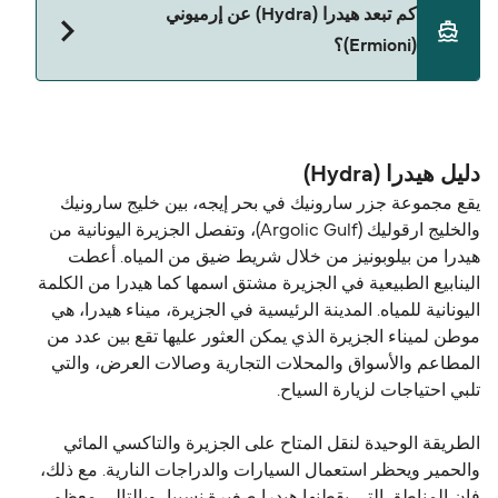
نعم، الحيوانات الأليفة مسموح بها على العبّارة. قد تحتاج
كم تبعد هيدرا (Hydra) عن إرميوني
إلى جواز سفر للحيوان. يرجى مراجعة تعليمات شركات
(Ermioni)؟
العبّارات بخصوص الحيوانات. حالياً يمكنك أخذ حيواناتك
الأليفة على العبّارة مع:
المسافة بين هيدرا (Hydra) و إرميوني (Ermioni) هي 13
Blue Star Ferries
ميل بحري.
دليل هيدرا (Hydra)
يقع مجموعة جزر سارونيك في بحر إيجه، بين خليج سارونيك
والخليج ارقوليك (Argolic Gulf)، وتفصل الجزيرة اليونانية من
هيدرا من بيلوبونيز من خلال شريط ضيق من المياه. أعطت
الينابيع الطبيعية في الجزيرة مشتق اسمها كما هيدرا من الكلمة
اليونانية للمياه. المدينة الرئيسية في الجزيرة، ميناء هيدرا، هي
موطن لميناء الجزيرة الذي يمكن العثور عليها تقع بين عدد من
المطاعم والأسواق والمحلات التجارية وصالات العرض، والتي
تلبي احتياجات لزيارة السياح.
الطريقة الوحيدة لنقل المتاح على الجزيرة والتاكسي المائي
والحمير ويحظر استعمال السيارات والدراجات النارية. مع ذلك،
فإن المناطق التي يقطنها هيدرا صغيرة نسبيا، وبالتالي معظم