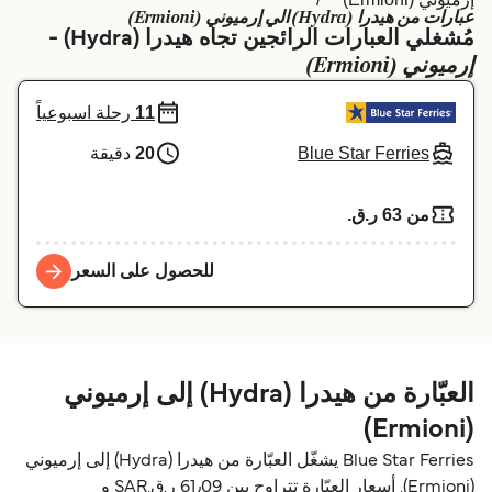
عبارات من هيدرا (Hydra) الي إرميوني (Ermioni)
Schweiz (DE)
Deutschland
مُشغلي العبارات الرائجين تجاه هيدرا (Hydra) -
إرميوني (Ermioni)
Україна
Norge
11
رحلة اسبوعياً
Maroc (FR)
Indonesia
Blue Star Ferries
20
دقيقة
من 63 ر.ق.‏
للحصول على السعر
العبّارة من هيدرا (Hydra) إلى إرميوني
(Ermioni)
Blue Star Ferries يشغّل العبّارة من هيدرا (Hydra) إلى إرميوني
(Ermioni). أسعار العبّارة تتراوح بين 61٫09 ر.ق.‏SAR و