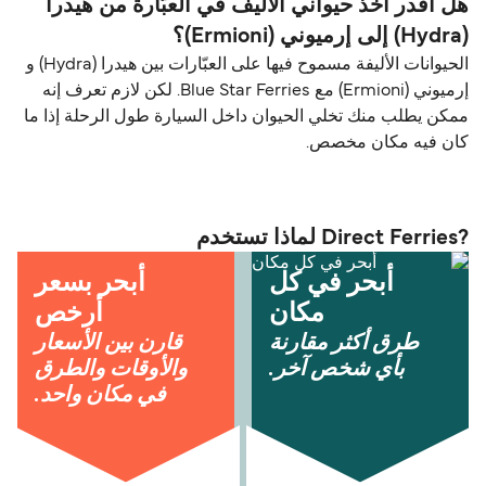
هل أقدر آخذ حيواني الأليف في العبّارة من هيدرا
(Hydra) إلى إرميوني (Ermioni)؟
الحيوانات الأليفة مسموح فيها على العبّارات بين هيدرا (Hydra) و
إرميوني (Ermioni) مع Blue Star Ferries. لكن لازم تعرف إنه
ممكن يطلب منك تخلي الحيوان داخل السيارة طول الرحلة إذا ما
كان فيه مكان مخصص.
?Direct Ferries لماذا تستخدم
أبحر في كل
أبحر بسعر
مكان
أرخص
طرق أكثر مقارنة
قارن بين الأسعار
بأي شخص آخر.
والأوقات والطرق
في مكان واحد.