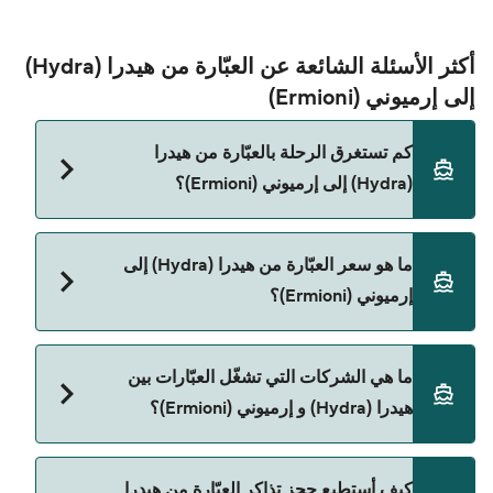
أكثر الأسئلة الشائعة عن العبّارة من هيدرا (Hydra)
إلى إرميوني (Ermioni)
كم تستغرق الرحلة بالعبّارة من هيدرا
(Hydra) إلى إرميوني (Ermioni)؟
مدة الرحلة بالعبّارة من هيدرا (Hydra) إلى إرميوني
ما هو سعر العبّارة من هيدرا (Hydra) إلى
(Ermioni) تقريباً 20 دقائق. مدة الإبحار ممكن تختلف
إرميوني (Ermioni)؟
حسب الموسم والشركة، لذلك ننصحك بمراجعة الأوقات
المباشرة باستخدام Direct Ferries Deal Finder.
سعر العبّارة من هيدرا (Hydra) إلى إرميوني (Ermioni)
ما هي الشركات التي تشغّل العبّارات بين
يختلف حسب الموسم. متوسط سعر الرحلة هو 128٫49
هيدرا (Hydra) و إرميوني (Ermioni)؟
ر.ق.‏SAR. السعر لا يشمل رسوم الحجز.
Blue Star Ferries هي المشغّل الرئيسي للعبّارة من
كيف أستطيع حجز تذاكر العبّارة من هيدرا