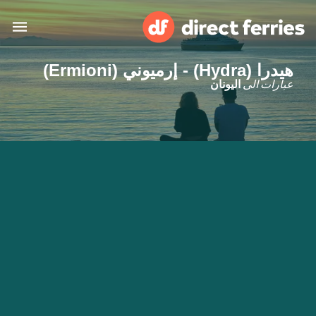
هيدرا (Hydra) - إرميوني (Ermioni)
البلدان
عبارات الى
اليونان
تذاكر العبّارة
الباحث عن الرحلات والموانئ
الإقامة
العبارات
العربية
حسابي
المغرب
United States
خدمات الزبائن
Россия
Suisse (FR)
Catalan
Portugal
Suomi
대한민국