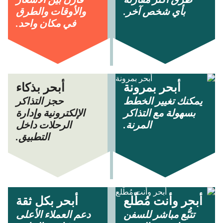
طرق أكثر مقارنة
قارن بين الأسعار
بأي شخص آخر.
والأوقات والطرق
في مكان واحد.
أبحر بمرونة
أبحر بذكاء
يمكنك تغيير الخطط
حجز التذاكر
بسهولة مع التذاكر
الإلكترونية وإدارة
المرنة.
الرحلات داخل
التطبيق.
أبحر وأنت مُطّلع
أبحر بكل ثقة
تتبُّع مباشر للسفن
دعم العملاء الأعلى