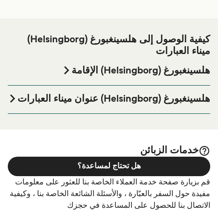
كيفية الوصول إلى هلسينغبورغ (Helsingborg)
ميناء العبارات
هلسينغبورغ (Helsingborg) الإقامة
إذا كنت ترغب في قضاء ليلة في أو بالقرب من هلسينغبورغ
(Helsingborg) ميناء العبارة قبل أو بعد رحلتك أو إذا كنت تبحث
هلسينغبورغ (Helsingborg) عنوان ميناء العبارات
عن أماكن السكن لإقامتك بالكامل، يرجى زيارة موقعنا على
Bredgatan 5, 252 25 Helsingborg Sweden
الصفحة للحصول على أفضل
هلسينغبورغ (Helsingborg) الإقامة
الأسعار للإقامة واحدة من أكبر الخيارات على الإنترنت!
Oresundslinjen Helsingborg Foot Passenger Terminal -
Knutpunkten 43, 252 78 Helsingborg, Sweden
خدمات الزبائن
هل تحتاج لمساعدة؟
قم بزيارة صفحة خدمة العملاء الخاصة بنا للعثور على معلومات
مفيدة حول السفر بالعبّارة ، والأسئلة الشائعة الخاصة بنا ، وكيفية
الاتصال بنا للحصول على المساعدة في حجزك