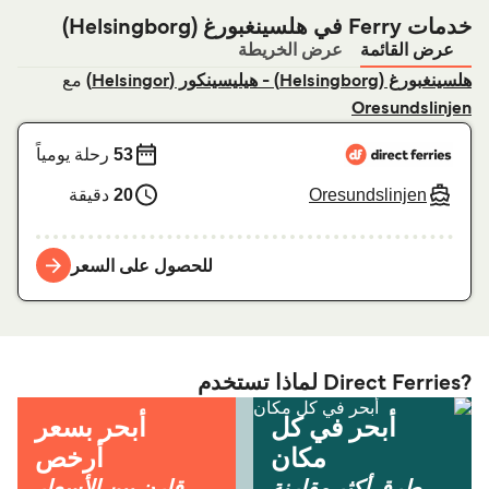
خدمات Ferry في هلسينغبورغ (Helsingborg)
عرض القائمة
عرض الخريطة
مع
هلسينغبورغ (Helsingborg) - هيليسينكور (Helsingor)
Oresundslinjen
53
رحلة يومياً
Oresundslinjen
20
دقيقة
للحصول على السعر
?Direct Ferries لماذا تستخدم
أبحر في كل
أبحر بسعر
مكان
أرخص