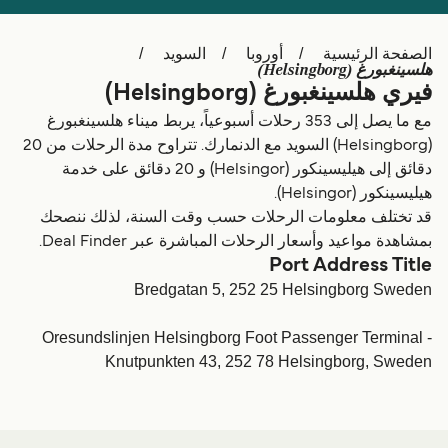
Schweiz (DE)
Deutschland
الصفحة الرئيسية
أوروبا
السويد
Україна
Norge
هلسينغبورغ (Helsingborg)
فيري هلسينغبورغ (Helsingborg)
Maroc (FR)
Indonesia
مع ما يصل إلى 353 رحلات أسبوعياً، يربط ميناء هلسينغبورغ
(Helsingborg) السويد مع الدنمارك. تتراوح مدة الرحلات من 20
دقائق إلى هيليسينكور (Helsingor) و 20 دقائق على خدمة
هيليسينكور (Helsingor).
قد تختلف معلومات الرحلات حسب وقت السنة، لذلك ننصحك
بمشاهدة مواعيد وأسعار الرحلات المباشرة عبر Deal Finder.
Port Address Title
Bredgatan 5, 252 25 Helsingborg Sweden
Oresundslinjen Helsingborg Foot Passenger Terminal -
Knutpunkten 43, 252 78 Helsingborg, Sweden