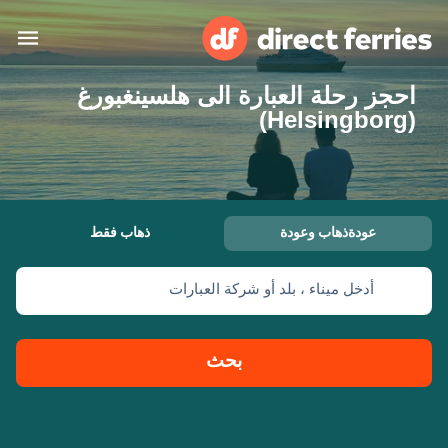
احجز رحلة العبارة الى هلسينغبورغ
البلدان
(Helsingborg)
تذاكر العبّارة
الباحث عن الرحلات والموانئ
الإقامة
العبارات
عودةذهاب وعودة
ذهاب فقط
العربية
أدخل ميناء ، بلد أو شركة العبارات
حسابي
المغرب
United States
خدمات الزبائن
Россия
Suisse (FR)
بحث
Catalan
Portugal
Suomi
대한민국