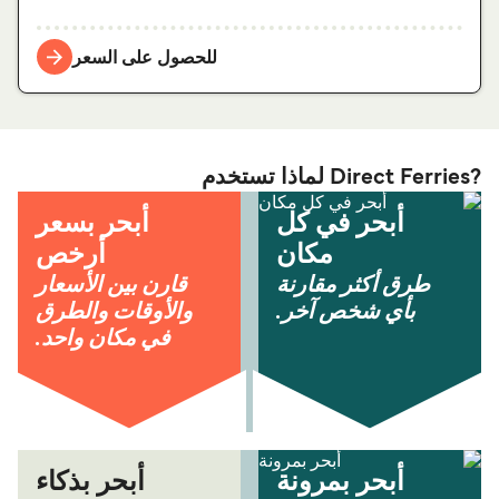
للحصول على السعر
?Direct Ferries لماذا تستخدم
أبحر في كل
أبحر بسعر
مكان
أرخص
طرق أكثر مقارنة
قارن بين الأسعار
بأي شخص آخر.
والأوقات والطرق
في مكان واحد.
أبحر بمرونة
أبحر بذكاء