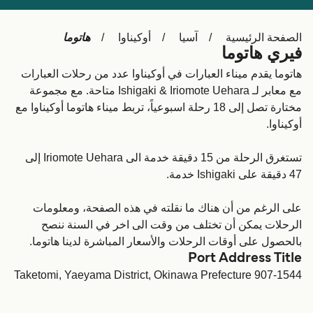
Schweiz (DE)
Deutschland
هاتوما
الصفحة الرئيسية
آسيا
أوكيناوا
Україна
Norge
فيري هاتوما
هاتوما يقدم ميناء العبارات في أوكيناوا عدد من رحلات العبارات
Maroc (FR)
Indonesia
مع معابر لـ Ishigaki & Iriomote Uehara متاحة. مع مجموعة
مختارة تصل إلى 18 رحلة اسبوعياً، تربط ميناء هاتوما أوكيناوا مع
أوكيناوا.
تستغرق الرحلة من 15 دقيقة خدمة الى Iriomote Uehara إلى
47 دقيقة على Ishigaki خدمة.
على الرغم من أن هناك ما نقلته في هذه الصفحة، ومعلومات
الرحلات يمكن أن تختلف من وقت الى اخر في السنة ننصح
بالحصول على أوقات الرحلات والأسعار المباشرة لدينا هاتوما.
Port Address Title
Taketomi, Yaeyama District, Okinawa Prefecture 907-1544