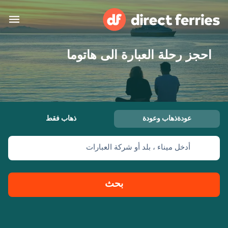
احجز رحلة العبارة الى هاتوما
البلدان
تذاكر العبّارة
الباحث عن الرحلات والموانئ
الإقامة
العبارات
عودةذهاب وعودة
ذهاب فقط
العربية
أدخل ميناء ، بلد أو شركة العبارات
حسابي
المغرب
United States
خدمات الزبائن
Россия
Suisse (FR)
بحث
Catalan
Portugal
Suomi
대한민국