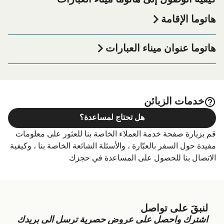
كيفية الوصول إلى هاتوما ميناء العبارات
هاتوما الإقامة
إذا كنت ترغب في قضاء ليلة في أو بالقرب من هاتوما ميناء
العبارة قبل أو بعد رحلتك أو إذا كنت تبحث عن أماكن السكن
هاتوما عنوان ميناء العبارات
لإقامتك بالكامل، يرجى زيارة موقعنا على
الصفحة
هاتوما الإقامة
Taketomi, Yaeyama District, Okinawa Prefecture 907-1544
للحصول على أفضل الأسعار للإقامة واحدة من أكبر الخيارات
على الإنترنت!
خدمات الزبائن
هل تحتاج لمساعدة؟
قم بزيارة صفحة خدمة العملاء الخاصة بنا للعثور على معلومات
مفيدة حول السفر بالعبّارة ، والأسئلة الشائعة الخاصة بنا ، وكيفية
الاتصال بنا للحصول على المساعدة في حجزك
لنبقَ على تواصل
اشترك واحصل على عروض حصرية ترسل الى بريدك