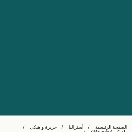
Nederland
Slovensko
Australia
Česká republika
New Zealand
España
日本
France
Ireland
Sverige
中国
Danmark
UK
Türkiye
Italia
Österreich (DE)
Canada
Canada (FR)
Ελλάδα
België (NL)
الصفحة الرئيسية
أستراليا
جزيرة واهيكي
Polska
Belgique (FR)
واهيكي (Waiheke)