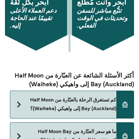
أبحر وأنت مُطّلع
أبحر بكل ثقة
تتبُّع مباشر للسفن
دعم العملاء الأعلى
وتحديثات في الوقت
تقييمًا عند الحاجة
الفعلي.
إليه.
أكثر الأسئلة الشائعة عن العبّارة من Half Moon
Bay (Auckland) إلى واهيكي (Waiheke)
كم تستغرق الرحلة بالعبّارة من Half Moon
Bay (Auckland) إلى واهيكي (Waiheke)؟
مدة الرحلة بالعبّارة من Half Moon Bay (Auckland) إلى
ما هو سعر العبّارة من Half Moon Bay
واهيكي (Waiheke) تقريباً 1 الساعة. مدة الإبحار ممكن