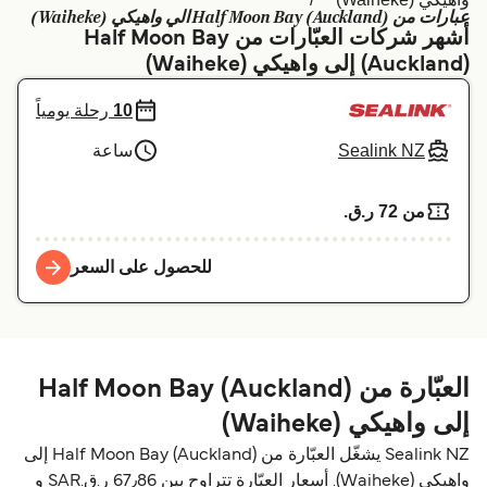
عبارات من Half Moon Bay (Auckland) الي واهيكي (Waiheke)
Schweiz (DE)
Deutschland
أشهر شركات العبّارات من Half Moon Bay
(Auckland) إلى واهيكي (Waiheke)
Україна
Norge
10
رحلة يومياً
Maroc (FR)
Indonesia
Sealink NZ
ساعة
من 72 ر.ق.‏
للحصول على السعر
العبّارة من Half Moon Bay (Auckland)
إلى واهيكي (Waiheke)
Sealink NZ يشغّل العبّارة من Half Moon Bay (Auckland) إلى
واهيكي (Waiheke). أسعار العبّارة تتراوح بين 67٫86 ر.ق.‏SAR و