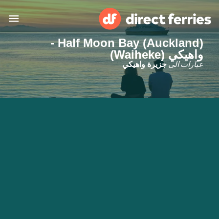
Half Moon Bay (Auckland) -
البلدان
واهيكي (Waiheke)
عبارات الى
جزيرة واهيكي
تذاكر العبّارة
الباحث عن الرحلات والموانئ
الإقامة
العبارات
العربية
حسابي
المغرب
United States
خدمات الزبائن
Россия
Suisse (FR)
Catalan
Portugal
Suomi
대한민국