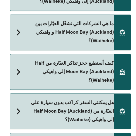
(Auckland) إلى واهيكي (Waiheke)؟
تختلف حسب الموسم والشركة، لذلك ننصحك بمراجعة
الأوقات المباشرة باستخدام Direct Ferries Deal
Finder.
سعر العبّارة من Half Moon Bay (Auckland) إلى
ما هي الشركات التي تشغّل العبّارات بين
واهيكي (Waiheke) يختلف حسب الموسم. متوسط سعر
Half Moon Bay (Auckland) و واهيكي
الرحلة هو 503٫83 ر.ق.‏SAR. السعر لا يشمل رسوم
(Waiheke)؟
الحجز.
Sealink NZ هي المشغّل الرئيسي للعبّارة من Half
كيف أستطيع حجز تذاكر العبّارة من Half
Moon Bay (Auckland) إلى واهيكي (Waiheke).
Moon Bay (Auckland) إلى واهيكي
(Waiheke)؟
يمكنك الحجز عبر Direct Ferries Deal Finder ومراجعة
هل يمكنني السفر كراكب بدون سيارة على
صفحة العروض لمعرفة أحدث التخفيضات.
العبّارة من Half Moon Bay (Auckland)
إلى واهيكي (Waiheke)؟