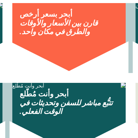
أبحر بسعر أرخص
قارن بين الأسعار والأوقات
والطرق في مكان واحد.
أبحر وأنت مُطّلع
تتبُّع مباشر للسفن وتحديثات في
الوقت الفعلي.