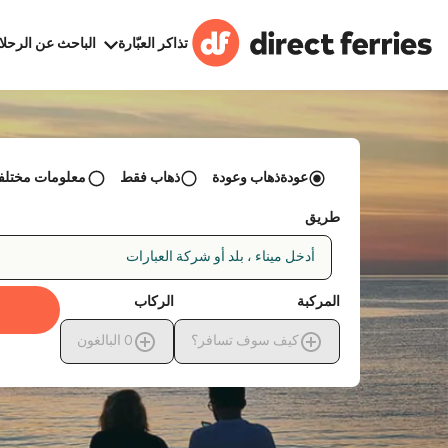
تذاكر العبّارة
الباحث عن الرحلا
عودةذهاب وعودة
ذهاب فقط
معلومات مختلفة 
طريق
أدخل ميناء ، بلد أو شركة العبارات
المركبة
الركاب
كيف سوف تسافر؟
0
البالغون