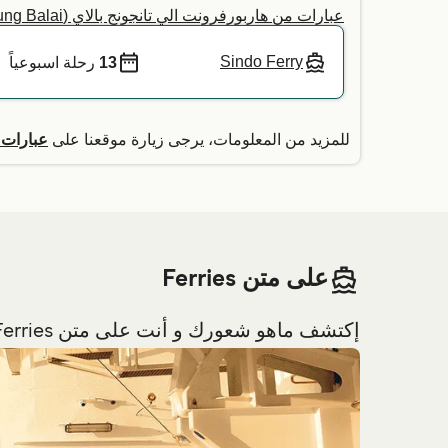
عبارات من هاربورفرونت الي تانجونج بالاي (Tanjung Balai)
Sindo Ferry
13
رحلة اسبوعياً
للمزيد من المعلومات، يرجى زيارة موقعنا على
عبارات 
على متن Ferries
إكتشف ماهو شعورك و أنت على متن Ferries قبل السفر.