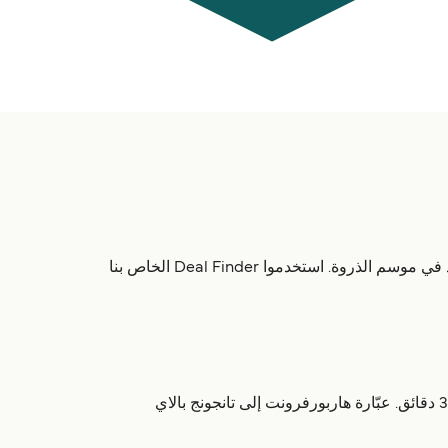
هناك تقريباً 2 رحلة يومياً وحتى 13 رحلة أسبوعياً إلى كاريمون الكبيرة. جداول العبّارات يمكن أن تتغير خلال السنة وغالباً ما تزداد في موسم الذروة. استخدموا Deal Finder الخاص بنا
تعمل تقريباً 2 مرة يومياً وحتى 13 مرة أسبوعياً، ومدة الرحلة 1 ساعة 30 دقائق. عبّارة هاربورفرونت إلى تانجونج بالاي