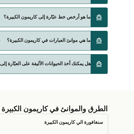
هاربورفرونت
أسرع رحلة بالعبّارة إلى كاريمون الكبيرة هي عبر خط هاربورفرونت الي تانجونج بالاي (
ما هو أرخص خط عبّارة إلى كاريمون الكبيرة؟
أرخص عبّارة إلى كاريمون الكبيرة هي 171 على عبّارة هاربورفرونت الي تانجونج بالاي (Tanjung Balai). السعر لا يشمل رسوم الحجز.
ما هي موانئ العبارات في كاريمون الكبيرة؟
موانئ العبارات في كاريمون الكبيرة:
هل يمكنك أخذ الحيوانات الأليفة على العبّارة إلى
تانجونج بالاي (Tanjung Balai)
يعتمد السماح باصطحاب الحيوانات الأليفة على العبارات
البحرية التي تفضلها. لمزيد من المعلومات، أو إذا كنت
الطرق والموانئ في كاريمون الكبيرة
سنغافورة الي كاريمون الكبيرة