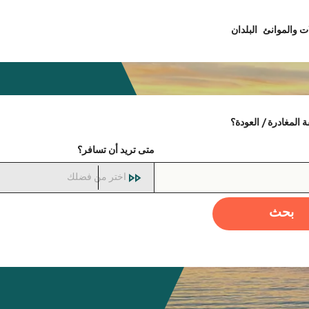
ت والموانئ
البلدان
المغادرة / العودة؟
متى تريد أن تسافر؟
اختر من فضلك
بحث