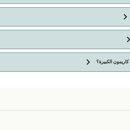
Tanjung Balai)، وتستغرق تقريبًا 1 ساعة 30 دقائق.
 كاريمون الكبيرة؟
 على شركة العبّارات. ما عليك سوى إدخال بياناتك أعلاه، وسنخبرك بما
 تسافر مع حيوان خدمة، نوصي بالتواصل مباشرة مع خدمة العملاء لدينا.