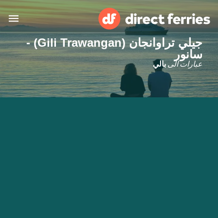
جيلي تراوانجان (Gili Trawangan) -
البلدان
سانور
عبارات الى
بالي
تذاكر العبّارة
الباحث عن الرحلات والموانئ
الإقامة
العبارات
العربية
حسابي
المغرب
United States
خدمات الزبائن
Россия
Suisse (FR)
Catalan
Portugal
Suomi
대한민국