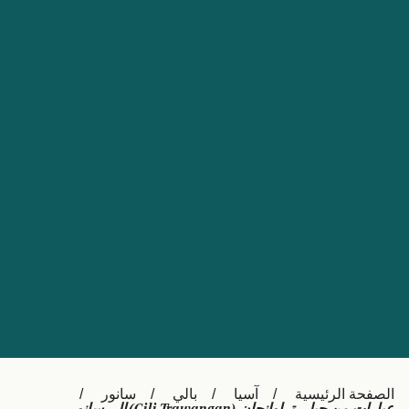
Nederland
Slovensko
Australia
Česká republika
New Zealand
España
日本
France
Ireland
Sverige
中国
Danmark
UK
Türkiye
Italia
Österreich (DE)
Canada
Canada (FR)
Ελλάδα
België (NL)
الصفحة الرئيسية
آسيا
بالي
سانور
Polska
Belgique (FR)