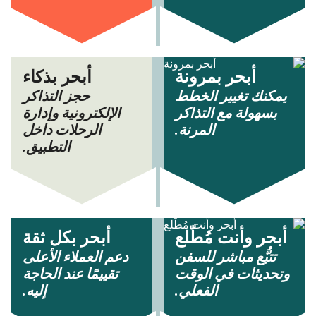
أبحر بمرونة
أبحر بذكاء
يمكنك تغيير الخطط
حجز التذاكر
بسهولة مع التذاكر
الإلكترونية وإدارة
المرنة.
الرحلات داخل
التطبيق.
أبحر وأنت مُطّلع
أبحر بكل ثقة
تتبُّع مباشر للسفن
دعم العملاء الأعلى
وتحديثات في الوقت
تقييمًا عند الحاجة
الفعلي.
إليه.