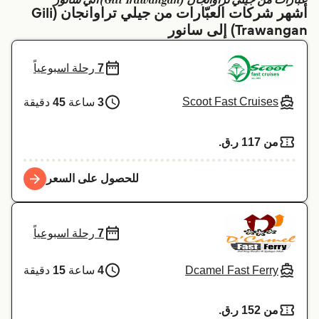
عبارات من جيلي تراوانجان (Gili Trawangan) الي سانور
أشهر شركات العبّارات من جيلي تراوانجان (Gili
Schweiz (DE)
Deutschland
Trawangan) إلى سانور
Україна
Norge
7
رحلة اسبوعياً
Maroc (FR)
Indonesia
Scoot Fast Cruises
3
ساعة
45
دقيقة
من 117 ر.ق.‏
للحصول على السعر
7
رحلة اسبوعياً
Dcamel Fast Ferry
4
ساعة
15
دقيقة
من 152 ر.ق.‏