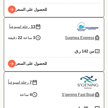
للحصول على السعر
13
رحلة اسبوعياً
Sugriwa Express
3
ساعة
22
دقيقة
من 142 ر.ق.‏
للحصول على السعر
7
رحلة اسبوعياً
S'gening Fast Boat
4
ساعة