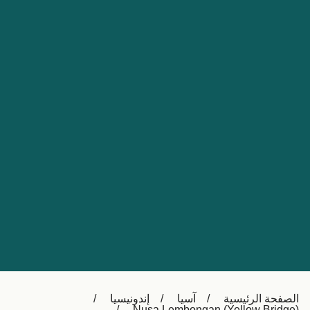
Nederland
Slovensko
Australia
Česká republika
New Zealand
España
日本
France
Ireland
Sverige
中国
Danmark
UK
Türkiye
Italia
Österreich (DE)
Canada
Canada (FR)
Ελλάδα
België (NL)
الصفحة الرئيسية
آسيا
إندونيسيا
Polska
Belgique (FR)
Nusa Lembongan (Yellow Bridge)