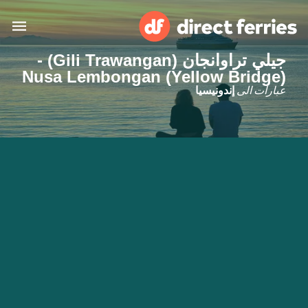
جيلي تراوانجان (Gili Trawangan) -
البلدان
Nusa Lembongan (Yellow Bridge)
عبارات الى
إندونيسيا
تذاكر العبّارة
الباحث عن الرحلات والموانئ
الإقامة
العبارات
العربية
حسابي
المغرب
United States
خدمات الزبائن
Россия
Suisse (FR)
Catalan
Portugal
Suomi
대한민국