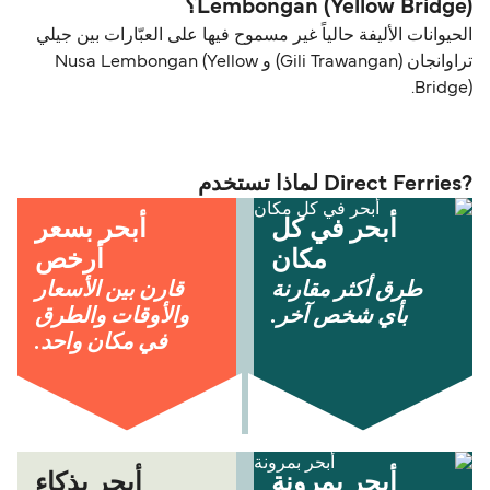
Lembongan (Yellow Bridge)؟
الحيوانات الأليفة حالياً غير مسموح فيها على العبّارات بين جيلي
تراوانجان (Gili Trawangan) و Nusa Lembongan (Yellow
Bridge).
?Direct Ferries لماذا تستخدم
أبحر في كل
أبحر بسعر
مكان
أرخص
طرق أكثر مقارنة
قارن بين الأسعار
بأي شخص آخر.
والأوقات والطرق
في مكان واحد.
أبحر بمرونة
أبحر بذكاء