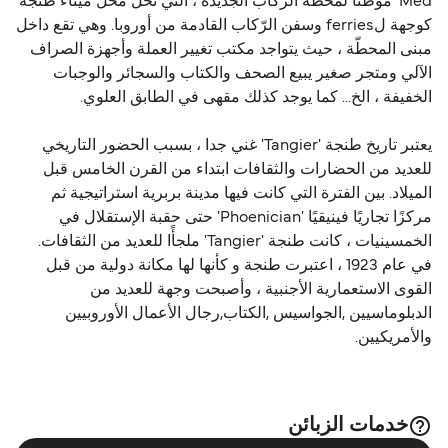
Med' موطناً لمحطّة الركاب الجديدة ، التي تحل محل ميناء طنجة
كوجهة لferries وسفن الرّكاب القادمة من أوروبا. وهي تقع داخل
مبنى المحطّة ، حيث يتواجد مكتب تغيير العملة وأجهزة الصراف
الآلي ومتجر صغير يبيع الصحف والكتاب والسجائر والوجبات
الخفيفة ، الخ... كما يوجد كذلك مقهى في الطابق العلوي.
يعتبر تاريخ طنجة 'Tangier' غني جدا ، بسبب الحضور التاريخي
للعديد من الحضارات والثقافات ابتداء من القرن الخامس قبل
الميلاد. بين الفترة التي كانت فيها مدينة بربرية استراتيجية ثم
مركزًا تجاريًا فينيقيًا 'Phoenician' حتى حقبة الإستقلال في
الخمسينيات ، كانت طنجة 'Tangier' ملجأًا للعديد من الثقافات.
في عام 1923 ، اعتبرت طنجة و كأنها لها مكانة دولية من قبل
القوى الاستعمارية الأجنبية ، وأصبحت وجهة للعديد من
الدبلوماسيين ,الجواسيس ,الكتاب,رجال الأعمال الأوروبيين
والأمريكيين.
خدمات الزبائن