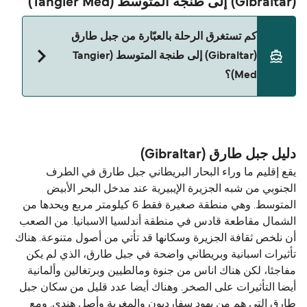
(Gibraltar) إلى طنجة المتوسط (Tangier Med)
كم تستغرق الرحلة بالعبّارة من جبل طارق
(Gibraltar) إلى طنجة المتوسط (Tangier
Med)؟
حالياً هذا الخط غير متوفر. تفضل بزيارة Direct Ferries
Deal Finder للبحث عن بدائل.
دليل جبل طارق (Gibraltar)
يقع إقليم ما وراء البحار البريطاني جبل طارق في الطرف
الجنوبي من شبه الجزيرة الإيبيرية عند مدخل البحر الأبيض
المتوسط. وهي منطقة صغيرة فقط 6 كيلومتر مربع ويحدها من
الشمال مقاطعة قادس في منطقة أندلسيا الاسبانيا. من الصعب
أن نلخص ثقافة الجزيرة وسكانها قد تأتي من أصول متنوعة. هناك
تأثيرات اسبانية وبريطاني واضحة في جبل طارق، الذي لم يكن
مفاجئا، لكن هناك اناس من جنوة ومالطيين وبرتغالين وألمانية
أيضا التأثيرات على الصخر. وهناك أيضا عدد قليل من سكان جبل
طارق التي هم من يهود سفارديون والمغربة وأصل هندي. ومع