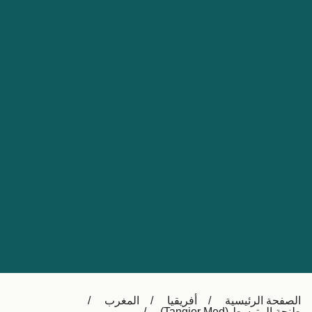
Nederland
Slovensko
Australia
Česká republika
New Zealand
España
日本
France
Ireland
Sverige
中国
Danmark
UK
Türkiye
Italia
Österreich (DE)
Canada
Canada (FR)
Ελλάδα
België (NL)
الصفحة الرئيسية
أفريقيا
المغرب
Polska
Belgique (FR)
طنجة المتوسط (Tangier Med)