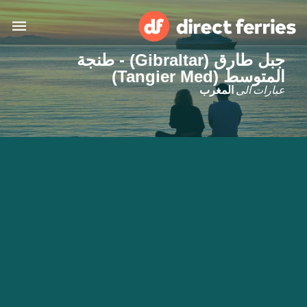
جبل طارق (Gibraltar) - طنجة
البلدان
المتوسط (Tangier Med)
عبارات الى
المغرب
تذاكر العبّارة
الباحث عن الرحلات والموانئ
الإقامة
العبارات
العربية
حسابي
المغرب
United States
خدمات الزبائن
Россия
Suisse (FR)
Catalan
Portugal
Suomi
대한민국