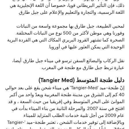
ذلك، فإن التأثير البريطاني قويا، خصوصا أن اللغة الإنجليزية هي
اللغة الرسمية، والتجارة والتعليم والإعلام على جبل طارق.
لمحبي الطبيعة، جبل طارق بها مجموعة واسعة من النباتات
وفورنا وهي موطن لأكثر من 500 نوع من النباتات المختلفة.
الصخرة كما تشتهر القرود البربري المكاك التي هي القردة البرية
الوحيدة التي يمكن العثور عليها في أوروبا.
نقل الركاب والبضائع السفن ترسو في ميناء جبل طارق. أيضا،
عبارة تربط جبل طارق مع طنجة في المغرب.
دليل طنجة المتوسط (Tangier Med)
إنّ طنجة-ميد 'Tangier-Med' هي ميناء شحن يقع على بعد حوالي
40 كم إلى الشرق من مدينة طنجة المغربية ويعدّ واحد من أكبر
الموانئ على البحر المتوسط ​​وفي إفريقيا من حيث السعة ، و قد
افتتح في سنة 2007. والمرحلة الثانية من بناء الميناء بدأت في
عام 2009 من أجل تلبية خدمات الطلب المتزايد للميناء.
وبالإضافة إلى توفير خدمات الشحن ، تعتبر طنجة-ميد 'Tangier-