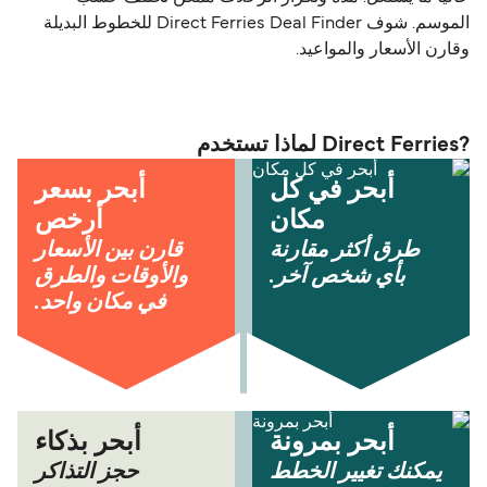
الموسم. شوف Direct Ferries Deal Finder للخطوط البديلة
وقارن الأسعار والمواعيد.
?Direct Ferries لماذا تستخدم
أبحر في كل
أبحر بسعر
مكان
أرخص
طرق أكثر مقارنة
قارن بين الأسعار
بأي شخص آخر.
والأوقات والطرق
في مكان واحد.
أبحر بمرونة
أبحر بذكاء
يمكنك تغيير الخطط
حجز التذاكر