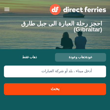
احجز رحلة العبارة الى جبل طارق
البلدان
(Gibraltar)
تذاكر العبّارة
الباحث عن الرحلات والموانئ
الإقامة
العبارات
عودةذهاب وعودة
ذهاب فقط
العربية
أدخل ميناء ، بلد أو شركة العبارات
حسابي
المغرب
United States
خدمات الزبائن
Россия
Suisse (FR)
بحث
Catalan
Portugal
Suomi
대한민국