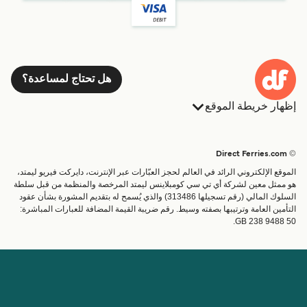
هل تحتاج لمساعدة؟
إظهار خريطة الموقع
العبارات
الحجوزات
البلدان
الإقامة
© Direct Ferries.com
خدمات الزبائن
العبارات
الموقع الإلكتروني الرائد في العالم لحجز العبّارات عبر الإنترنت، دايركت فيريو ليمتد،
الباحث عن الرحلات والموانئ
شحن
هو ممثل معين لشركة أي تي سي كومبلاينس ليمتد المرخصة والمنظمة من قبل سلطة
السلوك المالي (رقم تسجيلها 313486) والذي يُسمح له بتقديم المشورة بشأن عقود
تذاكر العبّارة
عبارة صغيرة
التأمين العامة وترتيبها بصفته وسيط. رقم ضريبة القيمة المضافة للعبارات المباشرة:
القطار والعبارة
GB 238 9488 50.
الحساب
مساعدة & دعم
إدارة حجزي
المساعدة
تأكيد الحجز