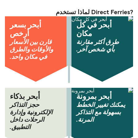
?Direct Ferries لماذا تستخدم
أبحر في كل
أبحر بسعر
مكان
أرخص
طرق أكثر مقارنة
قارن بين الأسعار
بأي شخص آخر.
والأوقات والطرق
في مكان واحد.
أبحر بمرونة
أبحر بذكاء
يمكنك تغيير الخطط
حجز التذاكر
بسهولة مع التذاكر
الإلكترونية وإدارة
المرنة.
الرحلات داخل
التطبيق.