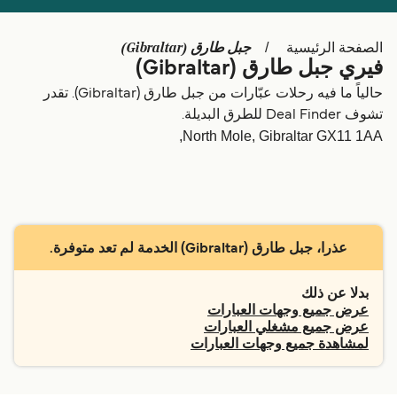
Schweiz (DE)
Deutschland
جبل طارق (Gibraltar)
الصفحة الرئيسية
Україна
Norge
فيري جبل طارق (Gibraltar)
Maroc (FR)
Indonesia
حالياً ما فيه رحلات عبّارات من جبل طارق (Gibraltar). تقدر
تشوف Deal Finder للطرق البديلة.
North Mole, Gibraltar GX11 1AA,
عذرا، جبل طارق (Gibraltar) الخدمة لم تعد متوفرة.
بدلا عن ذلك
عرض جميع وجهات العبارات
عرض جميع مشغلي العبارات
لمشاهدة جميع وجهات العبارات