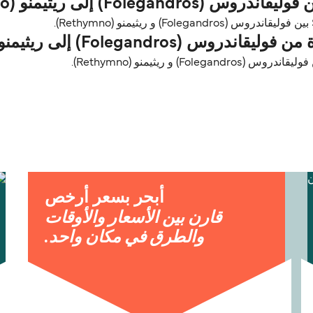
) إلى ريثيمنو (Rethymno)؟
Folega) إلى ريثيمنو (Rethymno)؟
) و ريثيمنو (Rethymno).
أبحر بسعر أرخص
قارن بين الأسعار والأوقات
والطرق في مكان واحد.