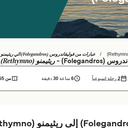
عبارات من فوليقاندروس (Folegandros) الي ريثيمنو (Rethymno)
ريثيمنو (Rethymno)
Folegand) -
2
رحلة اسبوعياً
6
ساعة
30
دقيقة
من 755 ر.ق.‏