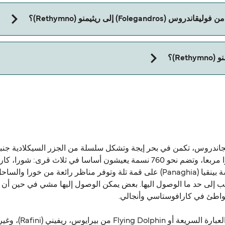
Rethymn) مع:
Fo) إلى ريثيمنو (Rethymno)؟
يثيمنو (Rethymno).
يجاندروس، تكمن في بحر إيجة وتشكل سلسلة من الجزر السيكلادية جنب
الجزيرة، وآنو ميريا. لزوار الجزيرة بها مناضر رائع بها كنيسة بينقيا (Panaghia) على ق
ب إلى حد ما الوصول اليها. بعض يمكن الوصول إليها مشي في حين أن ال
شواطئ في كارافوستاسي وأنجالي.
ويمكن الوصول إلى ا