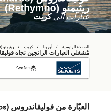
ريثيمنو (Rethymno)
عبارات الى
كريت
الصفحة الرئيسية
أوروبا
كريت
ريثيمنو (Rethymno)
مُشغلي العبارات الرائجين تجاه فوليقاندروس (ros
SeaJets
العبّارة من فوليقاندروس (Folegandros) إلى ريثيمنو (Rethymno)