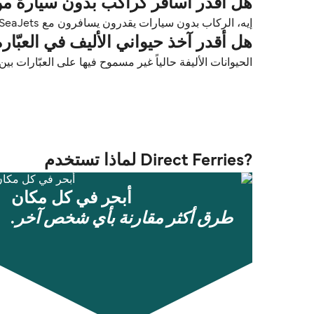
هل أقدر أسافر كراكب بدون سيارة من فوليقاندروس (Folegandros
إيه، الركاب بدون سيارات يقدرون يسافرون مع SeaJets بين فوليقاندروس (Folegandros) و ريثيمنو (Rethymno).
هل أقدر آخذ حيواني الأليف في العبّارة من فوليقاندروس (ndros
الحيوانات الأليفة حالياً غير مسموح فيها على العبّارات بين فوليقاندروس (Folegandros
?Direct Ferries لماذا تستخدم
أبحر في كل مكان
طرق أكثر مقارنة بأي شخص آخر.