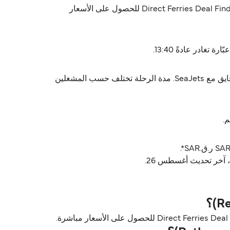
SeaJets يشغّل العبّارة من فوليقاندروس (Folegandros) إلى ريثيمنو (Rethymno). الجداول تختلف حسب الموسم، استخدم Direct Ferries Deal Finder للحصول على الأسعار
رحلة فوليقاندروس (Folegandros) ريثيمنو (Rethymno) تستغرق تقريباً 6 ساعات 30 دقايق. أسرع رحلة تقريباً 5 ساعات 40 دقايق مع SeaJets. مدة الرحلة تختلف حسب المشغلين