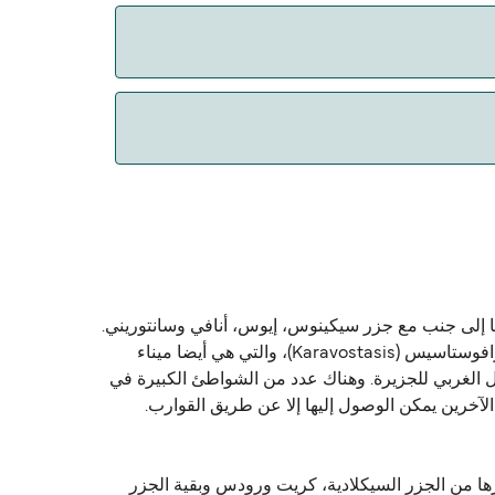
ا إلى جنب مع جزر سيكينوس، إيوس، أنافي وسانتوريني.
وهي جزيرة صغيرة إلى حد ما، وقياس حوالي 32 كيلومترا مربعا، وتضم نحو 760 نسمة يعيشون أساسا في ثلاث قرى: شورا، كارافوستاسيس (Karavostasis)، والتي هي أيضا ميناء
مة تلة وتوفر مناظر رائعة من خورا والساحل الغربي للجزيرة. وهناك عدد من الشواطئ الكبيرة في
آخرين يمكن الوصول إليها إلا عن طريق القوارب.
لجزيرة عن طريق العبارة التقليدية، العبارة السريعة أو Flying Dolphin من بيرايوس، ريفيني (Rafini)، وغيرها من الجزر السيكلادية، كريت ورودس وبقية الجزر