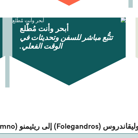
أبحر وأنت مُطّلع
تتبُّع مباشر للسفن وتحديثات في
الوقت الفعلي.
إلى ريثيمنو (Rethymno)