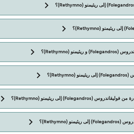
مدة الرحلة بالعبّارة من فوليقاندروس (Folegandros) إلى 
و (Rethymno)؟
Ret)؟
Folega) إلى ريثيمنو (Rethymno)؟
R) مع:
(Rethymno)؟