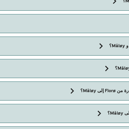
مدة الرحلة بالعبّارة من Florø إلى Måløy تقريباً 1 الساعة 15 دقائق. مدة الإبحار ممكن تختلف حس
ى Måløy؟