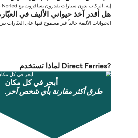
إيه، الركاب بدون سيارات يقدرون يسافرون مع Norled بين Florø و Måløy.
هل أقدر آخذ حيواني الأليف في العبّارة من Florø إلى
الحيوانات الأليفة حالياً غير مسموح فيها على العبّارات بين Florø و Måløy
?Direct Ferries لماذا تستخدم
أبحر في كل مكان
طرق أكثر مقارنة بأي شخص آخر.