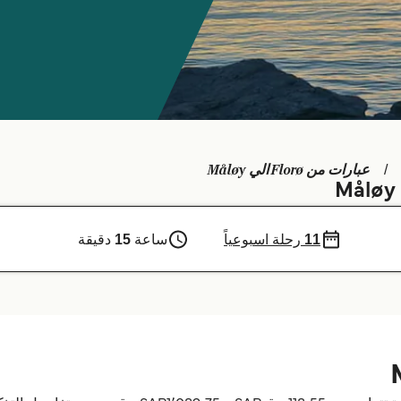
عبارات من Florø الي Måløy
11
رحلة اسبوعياً
ساعة
15
دقيقة