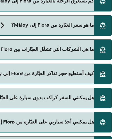
كم تستغرق الرحلة بالعبّارة من Florø إلى Måløy؟
ما هو سعر العبّارة من Florø إلى Måløy؟
Direct Ferries Deal Finder.
سعر العبّارة من Florø إلى Måløy يختلف حسب الموسم. متوسط سعر الرحلة هو 364٫18 ر.ق.‏SAR. السعر لا يشمل رسوم الحجز.
ما هي الشركات التي تشغّل العبّارات بين Florø و Måløy؟
Norled هي المشغّل الرئيسي للعبّارة من Florø إلى Måløy.
كيف أستطيع حجز تذاكر العبّارة من Florø إلى Måløy؟
يمكنك الحجز عبر Direct Ferries Deal Finder ومراجعة صفحة العروض لمعرفة أحدث التخفيضات.
هل يمكنني السفر كراكب بدون سيارة على العبّارة من Florø إل
نعم، يمكنك السفر كراكب بدون سيارة من Florø إلى Måløy مع:
هل يمكنني أخذ سيارتي على العبّارة من Florø إلى Måløy؟
Norled