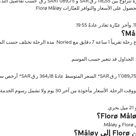
Norled يشغّل العبّارة من Florø إلى Måløy. أسعار العبّا
ن آخر 30 يوم ولا تشمل رسوم الخدمة، آخر تحديث أغسطس 26.
.
M؟