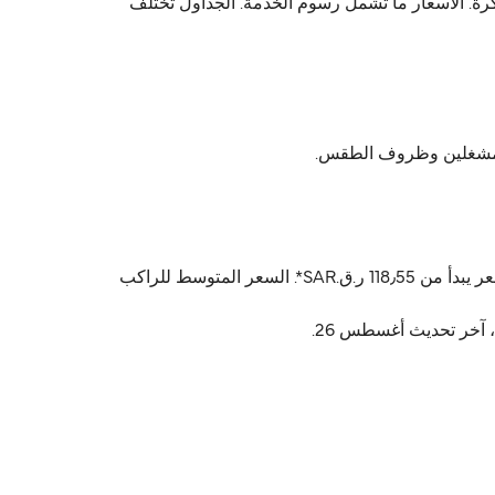
رة تتراوح بين 118٫55 ر.ق.‏SAR و SAR1٬089٫75 ر.ق.‏ حسب تفاصيل التذكرة. الأسعار ما تشمل رسوم الخدمة. الجداول تختلف
أسعار Florø Måløy عادةً تتراوح بين 118٫55 ر.ق.‏SAR* و 1٬089٫75 ر.ق.‏SAR*. السعر المتوسط عادةً 364٫18 ر.ق.‏SAR*. أرخص سعر يبدأ من 118٫55 ر.ق.‏SAR*. السعر المتوسط للراكب