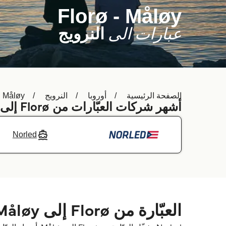
Florø - Måløy
عبارات الى
النرويج
الصفحة الرئيسية
أوروبا
النرويج
Måløy
أشهر شركات العبّارات من Florø إلى Måløy
Norled
العبّارة من Florø إلى Måløy