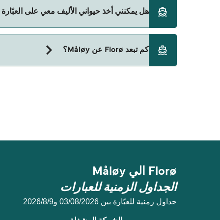
حالياً لا يُسمح للسيارات بالركوب على العبّارة من Florø إلى Måløy.
هل يمكنني أخذ حيواني الأليف معي على العبّارة من Florø إلى y
حالياً لا يُسمح باصطحاب الحيوانات على العبّارة بين Florø و Måløy.
كم تبعد Florø عن Måløy؟
المسافة بين Florø و Måløy هي 21 ميل بحري.
Florø الي Måløy
الجداول الزمنية للعبارات
جداول زمنية للعبّارة بين 03/08/2026 و9‏/8‏/2026