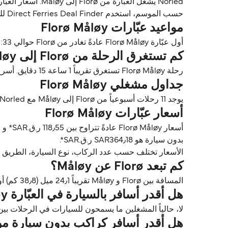
حسب الموسم، استخدم Direct Ferries Deal Finder للحصول على الأسعار والتوافر للعبّارات Florø Måløy.
مواعيد عبّارات Florø Måløy
أول عبّارة Florø Måløy عادةً تغادر من Florø حوالي 11:33. وآخر عبّارة تغادر عادةً 19:55.
كم تستغرق الرحلة من Florø إلى Måløy؟
رحلة Florø Måløy تستغرق تقريباً 1 ساعة 15 دقايق. أسرع رحلة تقريباً 1 ساعة 7 دقايق مع Norled. مدة الرحلة تختلف حسب المشغلين وظروف الطقس.
جداول مشغلي Florø Måløy
يوجد 11 رحلات أسبوعياً من Florø إلى Måløy مع Norled. الجداول قد تتغير حسب الموسم.
أسعار عبّارات Florø Måløy
بدون سيارة هو SAR364٫18 ر.ق.‏SAR*.
الأسعار تختلف حسب عدد الركاب، نوع السيارة، الطريق ووقت الرحلة. الأسعار مأخوذة م
كم تبعد Florø عن Måløy؟
المسافة بين Florø و Måløy تقريباً 24٫1 ميل (38٫8 كم) أو 21 ميل بحري.
هل أقدر أسافر بالسيارة في العبّارة Florø Måløy؟
لا، حالياً المشغلين ما يسمحون للسيارات في الرحلات بين Florø و Måløy
هل أقدر أسافر كراكب بدون سيارة من Florø إلى åløy