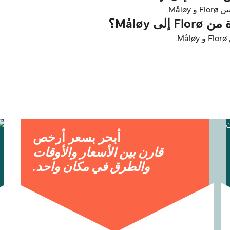
 Måløy؟
.
أبحر بسعر أرخص
قارن بين الأسعار والأوقات
والطرق في مكان واحد.