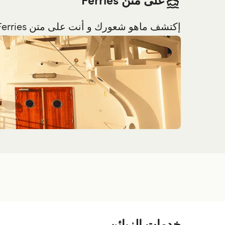
على متن Ferries
إكتشف ماهو شعورك و أنت على متن Ferries قبل السفر.