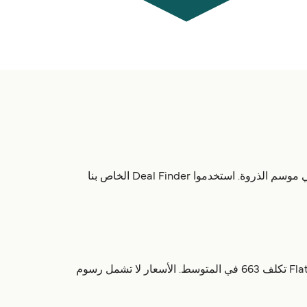
هناك تقريباً 2 رحلة يومياً وحتى 8 رحلة أسبوعياً إلى جزيرة Flatey. جداول العبّارات يمكن أن تتغير خلال السنة وغالباً ما تزداد في موسم الذروة. استخدموا Deal Finder الخاص بنا
تعمل تقريباً 4 مرة أسبوعياً، ومدة الرحلة 1 ساعة 30 دقائق. عبّارة Stykkisholmur إلى Flatey تكلف 663 في المتوسط. الأسعار لا تشمل رسوم