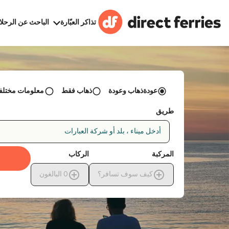
تذاكر العبّارة
الباحث عن الرحلا
عودةذهاب وعودة
ذهاب فقط
معلومات مختلفة 
طريق
أدخل ميناء ، بلد أو شركة العبارات
المركبة
الركاب
كيف سوف تسافر؟
0
البالغون