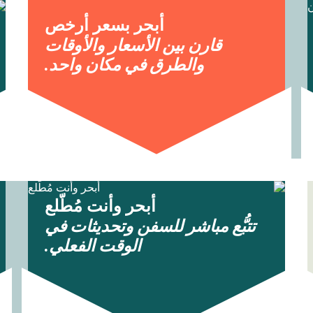
أبحر بسعر أرخص
قارن بين الأسعار والأوقات
والطرق في مكان واحد.
أبحر وأنت مُطّلع
تتبُّع مباشر للسفن وتحديثات في
الوقت الفعلي.