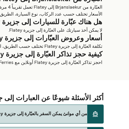
العبّارة من Brjanslaekur إلى Flatey تعمل تقريباً 4 مرة أسبوعياً، ومدة الرحلة 1 ساعة. عبّارة Brjanslaekur إلى Flatey تكلف 444 في المتوسط. الأسعار لا تشمل رسوم الحجز.
الأسعار تختلف حسب عدد الركاب، نوع السيارة، الطريق ومواعيد العبّارات. الأسعار م
هل هناك عبّارة للسيارات إلى جزيرة Flatey؟
لا يمكن أخذ سيارتك على العبّارة إلى جزيرة Flatey.
أسعار وعروض العبّارات إلى جزيرة Flatey
تكلفة العبّارة إلى جزيرة Flatey تختلف حسب الطريق، المشغل والموسم. لمشاهدة خصومات العبّارات، تصفّح صفحة العروض الخاصة بنا.
كيفية حجز تذاكر العبّارة إلى جزيرة Flatey
احجز تذاكر العبّارة إلى جزيرة Flatey أونلاين مع Direct Ferries، واستخدم Deal Finder الخاص بنا وقارن بين الطرق والأسعار والمشغلين للحصول على أفضل العروض.
أكثر الأسئلة شيوعًا عن العبارات إلى جزيرة 
من أي موانئ يمكن السفر بالعبّارة إلى جزيرة Flatey؟