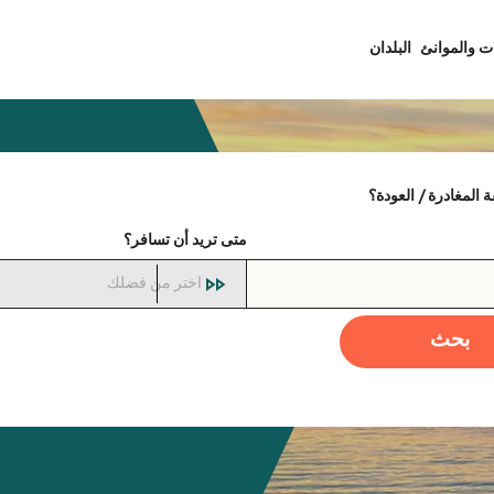
ت والموانئ
البلدان
المغادرة / العودة؟
متى تريد أن تسافر؟
اختر من فضلك
بحث