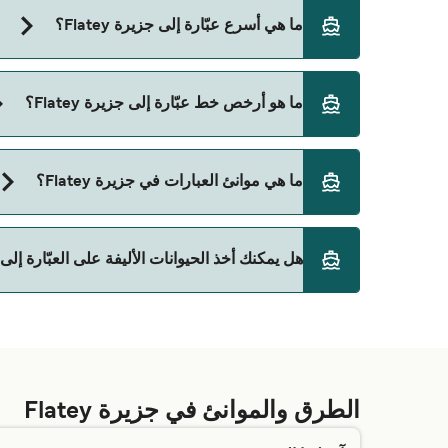
الفيري المتجهة إلى جزيرة Flatey تنطلق من:
ما هي أسرع عبّارة إلى جزيرة Flatey؟
Stykkisholmur
Brjanslaekur
أسرع رحلة بالعبّارة إلى جزيرة Flatey هي عبر خط Brjanslaekur الي Flatey، وتستغرق تقريبًا 1 ساعة.
ما هو أرخص خط عبّارة إلى جزيرة Flatey؟
أرخص عبّارة إلى جزيرة Flatey هي 444 على عبّارة Brjanslaekur الي Flatey. السعر لا يشمل رسوم الحجز.
ما هي موانئ العبارات في جزيرة Flatey؟
موانئ العبارات في جزيرة Flatey:
هل يمكنك أخذ الحيوانات الأليفة على العبّارة إلى جزيرة
Flatey
يعتمد السماح باصطحاب الحيوانات الأليفة على العبارات
البحرية التي تفضلها. لمزيد من المعلومات، أو إذا كنت
الطرق والموانئ في جزيرة Flatey