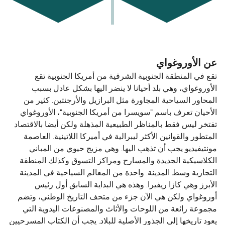
عن الأوروغواي
تقع في المنطقة الجنوبية الشرقية من أمريكا الجنوبية تقع
الأوروغواي، وهي بلد أحيانا لا ينضر اليها بشكل عادل بسبب
المحاور السياحية المجاورة مثل البرازيل والأرجنتين. كثير من
الأحيان تعرف باسم "سويسرا من أمريكا الجنوبية"، الأوروغواي
تفتخر ليس فقط بالمناظر الطبيعية المذهلة ولكن أيضا بالاقتصاد
المتطور والقوانين الأكثر ليبرالية في أميركا اللاتينية. العاصمة
مونتيفيديو يجب أن تذهب اليها. وهي مزيج حيوي من المباني
الكلاسيكية الجديدة والمسارح ومراكز التسوق وكذلك المنطقة
التجارية وسط المدينة. واحدة من المعالم السياحية في المدينة
الأبرز وهي كازا ريفيرا. وهذه هي البداية السابق أول رئيس
أوروغواي ولكن هي الآن جزء من متحف التاريخ الوطني، وتضم
مجموعة رائعة من اللوحات والأثاث والمصنوعات اليدوية التي
يعود تاريخها إلى الجذور الأصلية للبلاد. يجب أن الكتاب المسرحيين