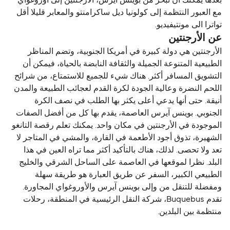
بعدها يمكنك أن تبحر من بوينس آيرس، الأرجنتين إلى أوروغواي
مع العبور النتظمة إلى كولونيا ديل ساكرامنتو والمعابر قليلا أقل
تواترا الى مونتيفيديو.
عن الأرجنتين
الأرجنتين هي دولة كبيرة في أمريكا الجنوبية، وتضم المناظر
الطبيعية المتنوعة الجميلة والثقافة النابضة بالحياة، فيمكن أن
التشويق المسافر أكثر. هناك شيء للجميع للاستمتاع، من شرائح
اللحم النضرة وعالية الجودة لكرة القدم لعجائب الطبيعة والمدن
أنيقة. حتى أنها يدعي أعلى يكثر بها الطلب في نصف الكرة
الجنوبي. بوينس آيرس العاصمة، يقدم بها كل من أفضل الصفات
الموجودة في الأرجنتين في مكان واحد. يمكنك تعلم رقصة التانغو
الشهيرة، تذوق أجود الأطعمة في القارة، والمشي في المتاجر لا
تعد ولا تحصى. لذلك، هناك بالتأكيد أكثر مما تراه العين في هذا
البلد. نظرا لموقعها في العاصمة على الساحل الشرقي والخليج
الطبيعي الكبير، السفر عن طريق العبارة هو طريقة سهلة
ومفضلة للتنقل من وإلى بوينس آيرس والأوروغواي المجاورة.
تقدم Buquebus، شركة النقل الرئيسية في المنطقة، رحلات
منتظمة بين البلدين.