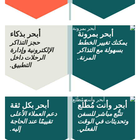
أبحر بمرونة
أبحر بذكاء
يمكنك تغيير الخطط
حجز التذاكر
بسهولة مع التذاكر
الإلكترونية وإدارة
المرنة.
الرحلات داخل
التطبيق.
أبحر وأنت مُطّلع
أبحر بكل ثقة
تتبُّع مباشر للسفن
دعم العملاء الأعلى
وتحديثات في الوقت
تقييمًا عند الحاجة
الفعلي.
إليه.