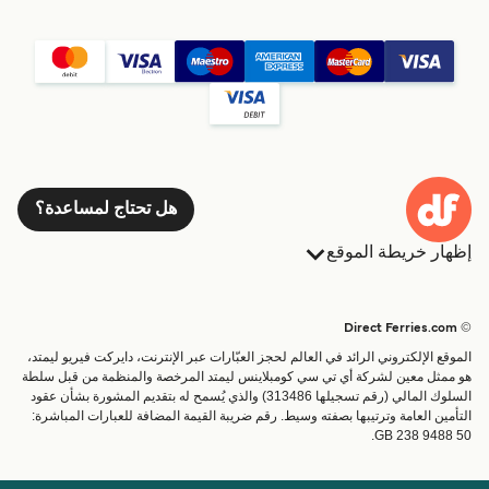
هل تحتاج لمساعدة؟
إظهار خريطة الموقع
العبارات
الحجوزات
البلدان
الإقامة
© Direct Ferries.com
خدمات الزبائن
العبارات
الموقع الإلكتروني الرائد في العالم لحجز العبّارات عبر الإنترنت، دايركت فيريو ليمتد،
الباحث عن الرحلات والموانئ
شحن
هو ممثل معين لشركة أي تي سي كومبلاينس ليمتد المرخصة والمنظمة من قبل سلطة
السلوك المالي (رقم تسجيلها 313486) والذي يُسمح له بتقديم المشورة بشأن عقود
تذاكر العبّارة
عبارة صغيرة
التأمين العامة وترتيبها بصفته وسيط. رقم ضريبة القيمة المضافة للعبارات المباشرة:
القطار والعبارة
GB 238 9488 50.
الحساب
مساعدة & دعم