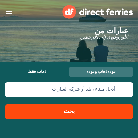
عبارات من
البلدان
الأوروغواي إلى الأرجنتين
تذاكر العبّارة
الباحث عن الرحلات والموانئ
الإقامة
العبارات
عودةذهاب وعودة
ذهاب فقط
العربية
أدخل ميناء ، بلد أو شركة العبارات
حسابي
المغرب
United States
خدمات الزبائن
Россия
Suisse (FR)
بحث
Catalan
Portugal
Suomi
대한민국