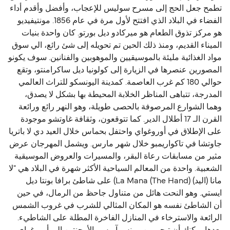
تطمح جعل الحج إلى مسرح سوليس للإعجاب، وأفضل وأقدم أداء
الفضاء في البلاد الذي افتتح لأول مرة في عام 1856. مونتيفيديو
هو مركز تذوق الطعام هو ميركادو ديل بورتو. كان واحدة بنيات
الميناء القديم، ومنذ ذلك الحين تم تحويله إلى شئ رائع، الي سوق
مواد الغذائية مليئة بالموسيقيين والموهوبين والفنانين. سوف يكونو
المصورين عنصرها في الزيارة إلى كولونيا ديل ساكرامنتو، وتقع
حوالي 180 كم غرب العاصمة. كمدينة اليونسكو للتراث العالمي
المدرجة، تتباهى المناظر الخلابة المحيطة بها بشكل لا يصدق،
وهما الشوارع المرصوفة بالحصى طويلة، وهو النهر رائع ورائعة
القرن الـ 17 أطلال الدير. كما تتوقعون، وثقافة غاوتشو موجودة
على الإطلاق في أوروغواي واحتفل بحماس خلال العيد دي لا باتريا
جاوتشا في تاكواريمبو خلال شهر مارس. ويشمل المهرجان عرض
مثير من مسابقات رعاة البقر، والمسيرات والعروض الموسيقية
الشعبية. واحدة من المعالم السياحية الأكثر شهرة في البلاد هي "لا
مانا (اليد) La Mana (The Hand)) على شاطئ برافا بونتا ديل
ايستي. وهو النحت هائل من متناول جاحظ من الرمال، في حين
أن الشاطئ نفسه هو المكان المثالي للشرب في غروب الشمس
الرائعة والاسترخاء في المنازل الفاخرة المطلة على الشاطيء.