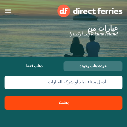
عبارات من
البلدان
Tokuno Island إلى أوكيناوا
تذاكر العبّارة
الباحث عن الرحلات والموانئ
الإقامة
العبارات
عودةذهاب وعودة
ذهاب فقط
العربية
أدخل ميناء ، بلد أو شركة العبارات
حسابي
المغرب
United States
خدمات الزبائن
Россия
Suisse (FR)
بحث
Catalan
Portugal
Suomi
대한민국