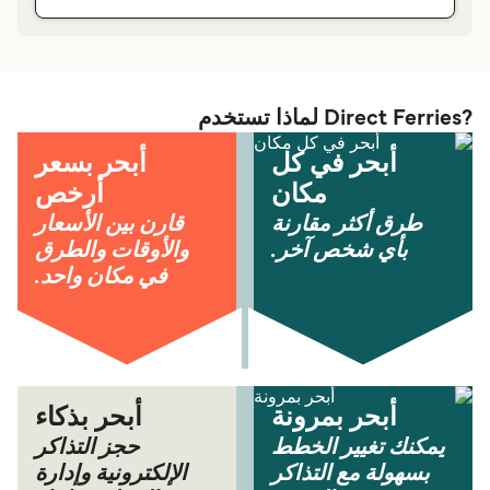
?Direct Ferries لماذا تستخدم
أبحر في كل
أبحر بسعر
مكان
أرخص
طرق أكثر مقارنة
قارن بين الأسعار
بأي شخص آخر.
والأوقات والطرق
في مكان واحد.
أبحر بمرونة
أبحر بذكاء
يمكنك تغيير الخطط
حجز التذاكر
بسهولة مع التذاكر
الإلكترونية وإدارة