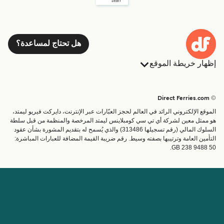
هل تحتاج لمساعدة؟
إظهار خريطة الموقع
العبارات
الحجوزات
البلدان
الإقامة
© Direct Ferries.com
خدمات الزبائن
العبارات
الموقع الإلكتروني الرائد في العالم لحجز العبّارات عبر الإنترنت، دايركت فيريو ليمتد،
الباحث عن الرحلات والموانئ
شحن
هو ممثل معين لشركة أي تي سي كومبلاينس ليمتد المرخصة والمنظمة من قبل سلطة
السلوك المالي (رقم تسجيلها 313486) والذي يُسمح له بتقديم المشورة بشأن عقود
تذاكر العبّارة
عبارة صغيرة
التأمين العامة وترتيبها بصفته وسيط. رقم ضريبة القيمة المضافة للعبارات المباشرة:
القطار والعبارة
GB 238 9488 50.
الحساب
مساعدة & دعم
إدارة حجزي
المساعدة
تأكيد الحجز
عن Direct Ferries
اعمل معنا