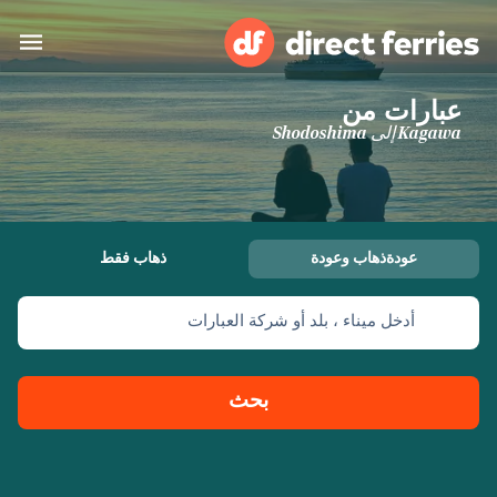
عبارات من
البلدان
Kagawa إلى Shodoshima
تذاكر العبّارة
الباحث عن الرحلات والموانئ
الإقامة
العبارات
عودةذهاب وعودة
ذهاب فقط
العربية
أدخل ميناء ، بلد أو شركة العبارات
حسابي
المغرب
United States
خدمات الزبائن
Россия
Suisse (FR)
بحث
Catalan
Portugal
Suomi
대한민국