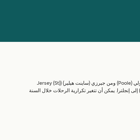
هناك 2 مسارات للباخرات. الباخرات من جيرزي (ساينت هيلير) ((Jersey (St Helier) إلى بولي (Poole) ومن جيرزي (ساينت هيلير) ((Jersey (St
Helie) إلى بورتسموث (Portsmouth) هي من الرحلات الأكثر شعبية من جيرزي (Jersey) إلى إنجلترا. يمكن أن تتغير تكرارية الرحلات خلال السنة