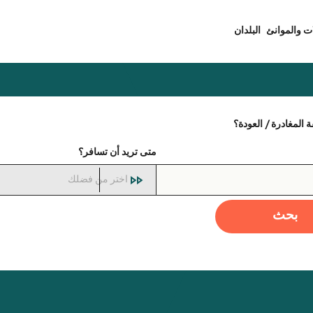
ت والموانئ
البلدان
المغادرة / العودة؟
متى تريد أن تسافر؟
اختر من فضلك
بحث