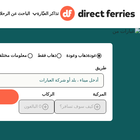
تذاكر العبّارة
الباحث عن الرحلا
عودةذهاب وعودة
ذهاب فقط
معلومات مختلفة 
طريق
أدخل ميناء ، بلد أو شركة العبارات
المركبة
الركاب
كيف سوف تسافر؟
0
البالغون