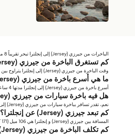
الباخرات من جيرزي (Jersey) إلى إنجلترا تبحر تقريباً 8 مرات في الأسبوع وتقدّمها DFDS Seaways.
كم تستغرق الباخرة من جيرزي (Jersey) إلى إنجلترا؟
وقت الباخرة من جيرزي (Jersey) إلى إنجلترا يتراوح بين 4 ساعات 30 دقائق و 11 ساعات 30 دقائق حسب خط الرحلة، المشغّل، والسفينة.
ما هي أسرع باخرة من جيرزي (Jersey) إلى إنجلترا؟
أسرع باخرة من جيرزي (Jersey) إلى إنجلترا مدتها 4 ساعات 30 دقائق على
هل فيه باخرة سيارات من جيرزي (Jersey) إلى إنجلترا؟
نعم، تقدر تسافر بباخرة سيارات من جيرزي (Jersey) إلى إنجلترا مع DFDS Seaways.
كم تبعد جيرزي (Jersey) عن إنجلترا؟
المسافة بين جيرزي (Jersey) و إنجلترا هي 106 ميل (171 كم) و 92 ميل بحري.
كم تكلف الباخرة من جيرزي (Jersey) إلى إنجلترا؟