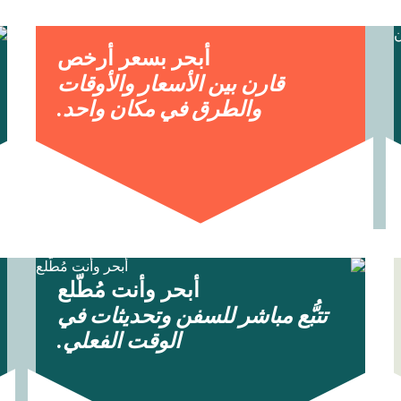
أبحر بسعر أرخص
قارن بين الأسعار والأوقات
والطرق في مكان واحد.
أبحر وأنت مُطّلع
تتبُّع مباشر للسفن وتحديثات في
الوقت الفعلي.