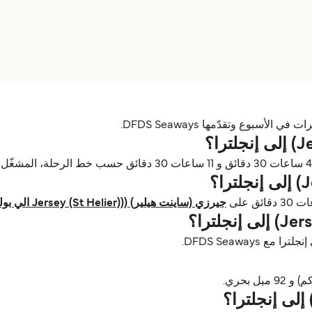
جيرزي (ساينت هيلير) ((Jersey (St Helier) الي بولي (Poole) باخرة