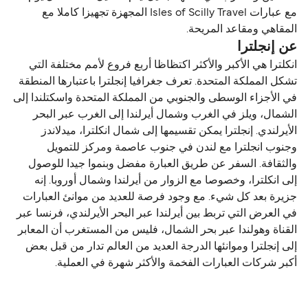
مع عبارات Isles of Scilly Travel المجهزة تجهيزا كاملا مع
المقاهي ومقاعد المريحة.
عن إنجلترا
انكلترا هي الأكبر والأكثر اكتظاظا أربع فروع لأمم مختلفة التي
تشكل المملكة المتحدة. تعرف جغرافيا إنجلترا باعتبارها المنطقة
في الأجزاء الوسطى والجنوبي من المملكة المتحدة واسكتلندا إلى
الشمال، ويلز في الغرب وشمال أيرلندا إلى الغرب عبر البحر
الأيرلندي. إنجلترا يمكن تقسيمها إلى شمال انكلترا، ميدلاندز
وجنوب انجلترا مع لندن في جنوب عاصمة ومركز للتمويل
والثقافة. السفر عن طريق العبارة مفضل وبنموا جيدا للوصول
إلى انكلترا، وخصوصا مع الزوار من أيرلندا وشمال أوروبا. إنه
جزيرة بعد كل شيء. مع وجود فرصة للعديد من موانئ العبارات
في العرض التي تربط بين أيرلندا عبر البحر الأيرلندي، فرنسا عبر
القناة وهولندا عبر بحر الشمال، فليس من المستغرب أن المعابر
إلى إنجلترا وموانئها الدرجة العديد من العالم تدار من قبل بعض
أكبر شركات العبارات الفخمة والأكثر شهرة في العملية.