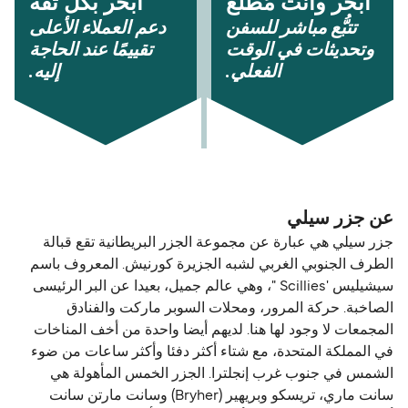
أبحر وأنت مُطّلع
أبحر بكل ثقة
تتبُّع مباشر للسفن
دعم العملاء الأعلى
وتحديثات في الوقت
تقييمًا عند الحاجة
الفعلي.
إليه.
عن جزر سيلي
جزر سيلي هي عبارة عن مجموعة الجزر البريطانية تقع قبالة
الطرف الجنوبي الغربي لشبه الجزيرة كورنيش. المعروف باسم
سيشيليس 'Scillies "، وهي عالم جميل، بعيدا عن البر الرئيسى
الصاخبة. حركة المرور، ومحلات السوبر ماركت والفنادق
المجمعات لا وجود لها هنا. لديهم أيضا واحدة من أخف المناخات
في المملكة المتحدة، مع شتاء أكثر دفئا وأكثر ساعات من ضوء
الشمس في جنوب غرب إنجلترا. الجزر الخمس المأهولة هي
سانت ماري، تريسكو وبريهير (Bryher) وسانت مارتن سانت