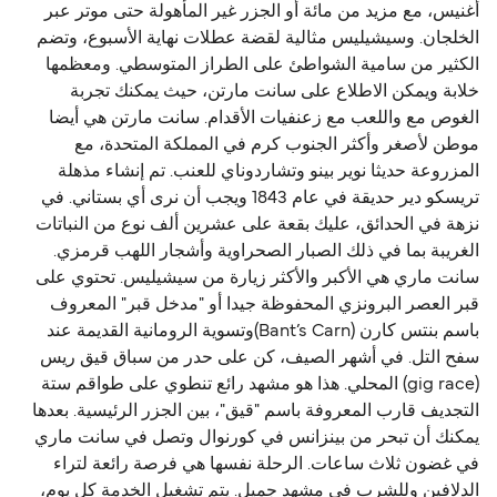
أغنيس، مع مزيد من مائة أو الجزر غير المأهولة حتى موتر عبر
الخلجان. وسيشيليس مثالية لقضة عطلات نهاية الأسبوع، وتضم
الكثير من سامية الشواطئ على الطراز المتوسطي. ومعظمها
خلابة ويمكن الاطلاع على سانت مارتن، حيث يمكنك تجربة
الغوص مع واللعب مع زعنفيات الأقدام. سانت مارتن هي أيضا
موطن لأصغر وأكثر الجنوب كرم في المملكة المتحدة، مع
المزروعة حديثا نوير بينو وتشاردوناي للعنب. تم إنشاء مذهلة
تريسكو دير حديقة في عام 1843 ويجب أن نرى أي بستاني. في
نزهة في الحدائق، عليك بقعة على عشرين ألف نوع من النباتات
الغريبة بما في ذلك الصبار الصحراوية وأشجار اللهب قرمزي.
سانت ماري هي الأكبر والأكثر زيارة من سيشيليس. تحتوي على
قبر العصر البرونزي المحفوظة جيدا أو "مدخل قبر" المعروف
باسم بنتس كارن (Bant’s Carn)وتسوية الرومانية القديمة عند
سفح التل. في أشهر الصيف، كن على حدر من سباق قيق ريس
(gig race) المحلي. هذا هو مشهد رائع تنطوي على طواقم ستة
التجديف قارب المعروفة باسم "قيق"، بين الجزر الرئيسية. بعدها
يمكنك أن تبحر من بينزانس في كورنوال وتصل في سانت ماري
في غضون ثلاث ساعات. الرحلة نفسها هي فرصة رائعة لتراء
الدلافين وللشرب في مشهد جميل. يتم تشغيل الخدمة كل يوم،