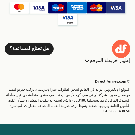
هل تحتاج لمساعدة؟
إظهار خريطة الموقع
العبارات
الحجوزات
البلدان
الإقامة
© Direct Ferries.com
خدمات الزبائن
العبارات
الموقع الإلكتروني الرائد في العالم لحجز العبّارات عبر الإنترنت، دايركت فيريو ليمتد،
الباحث عن الرحلات والموانئ
شحن
هو ممثل معين لشركة أي تي سي كومبلاينس ليمتد المرخصة والمنظمة من قبل سلطة
السلوك المالي (رقم تسجيلها 313486) والذي يُسمح له بتقديم المشورة بشأن عقود
تذاكر العبّارة
عبارة صغيرة
التأمين العامة وترتيبها بصفته وسيط. رقم ضريبة القيمة المضافة للعبارات المباشرة:
القطار والعبارة
GB 238 9488 50.
الحساب
مساعدة & دعم
إدارة حجزي
المساعدة