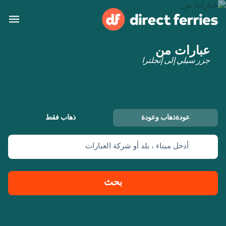
عبارات من
البلدان
جزر سيلي إلى إنجلترا
تذاكر العبّارة
الباحث عن الرحلات والموانئ
الإقامة
العبارات
عودةذهاب وعودة
ذهاب فقط
العربية
أدخل ميناء ، بلد أو شركة العبارات
حسابي
المغرب
United States
خدمات الزبائن
Россия
Suisse (FR)
بحث
Catalan
Portugal
Suomi
대한민국