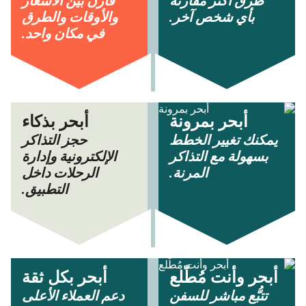
طرق أكثر مقارنة
قارن بين الأسعار
بأي شخص آخر.
والأوقات والطرق
في مكان واحد.
أبحر بمرونة
أبحر بذكاء
يمكنك تغيير الخطط
حجز التذاكر
بسهولة مع التذاكر
الإلكترونية وإدارة
المرنة.
الرحلات داخل
التطبيق.
أبحر وأنت مُطّلع
أبحر بكل ثقة
تتبُّع مباشر للسفن
دعم العملاء الأعلى