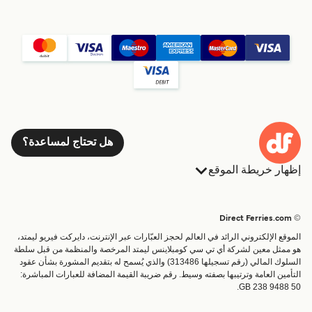
هل تحتاج لمساعدة؟
إظهار خريطة الموقع
العبارات
الحجوزات
البلدان
الإقامة
© Direct Ferries.com
خدمات الزبائن
العبارات
الموقع الإلكتروني الرائد في العالم لحجز العبّارات عبر الإنترنت، دايركت فيريو ليمتد،
الباحث عن الرحلات والموانئ
شحن
هو ممثل معين لشركة أي تي سي كومبلاينس ليمتد المرخصة والمنظمة من قبل سلطة
السلوك المالي (رقم تسجيلها 313486) والذي يُسمح له بتقديم المشورة بشأن عقود
تذاكر العبّارة
عبارة صغيرة
التأمين العامة وترتيبها بصفته وسيط. رقم ضريبة القيمة المضافة للعبارات المباشرة:
القطار والعبارة
GB 238 9488 50.