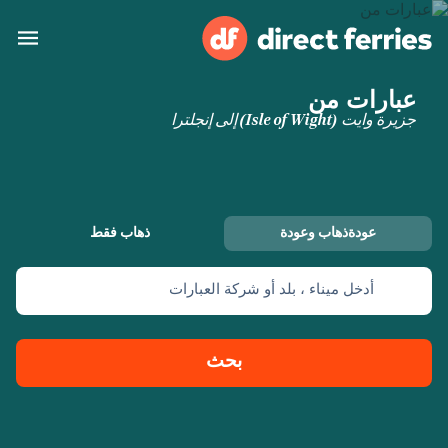
عبارات من
البلدان
جزيرة وايت (Isle of Wight) إلى إنجلترا
تذاكر العبّارة
الباحث عن الرحلات والموانئ
الإقامة
العبارات
عودةذهاب وعودة
ذهاب فقط
العربية
أدخل ميناء ، بلد أو شركة العبارات
حسابي
المغرب
United States
خدمات الزبائن
Россия
Suisse (FR)
بحث
Catalan
Portugal
Suomi
대한민국