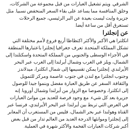
الشرقي. ويتم تشغيل العبارات من قبل مجموعة من الشركات،
وخلق المنافسة مما يساعد على بقاء السعر المنخفض نسبيا. مثل
جزيرة وايت ليست بعيدة عن البر الرئيسي، جميع الرحلات
تستغرق أقل من ساعة أيضا.
عن إنجلترا
انكلترا هي الأكبر والأكثر اكتظاظا أربع فروع لأمم مختلفة التي
تشكل المملكة المتحدة. تعرف جغرافيا إنجلترا باعتبارها المنطقة
في الأجزاء الوسطى والجنوبي من المملكة المتحدة واسكتلندا إلى
الشمال، ويلز في الغرب وشمال أيرلندا إلى الغرب عبر البحر
الأيرلندي. إنجلترا يمكن تقسيمها إلى شمال انكلترا، ميدلاندز
وجنوب انجلترا مع لندن في جنوب عاصمة ومركز للتمويل
والثقافة. السفر عن طريق العبارة مفضل وبنموا جيدا للوصول
إلى انكلترا، وخصوصا مع الزوار من أيرلندا وشمال أوروبا. إنه
جزيرة بعد كل شيء. مع وجود فرصة للعديد من موانئ العبارات
في العرض التي تربط بين أيرلندا عبر البحر الأيرلندي، فرنسا عبر
القناة وهولندا عبر بحر الشمال، فليس من المستغرب أن المعابر
إلى إنجلترا وموانئها الدرجة العديد من العالم تدار من قبل بعض
أكبر شركات العبارات الفخمة والأكثر شهرة في العملية.