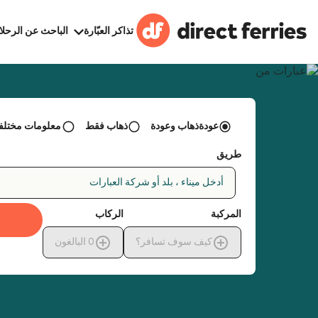
تذاكر العبّارة
الباحث عن الرحلا
عودةذهاب وعودة
ذهاب فقط
معلومات مختلفة 
طريق
أدخل ميناء ، بلد أو شركة العبارات
المركبة
الركاب
كيف سوف تسافر؟
0
البالغون