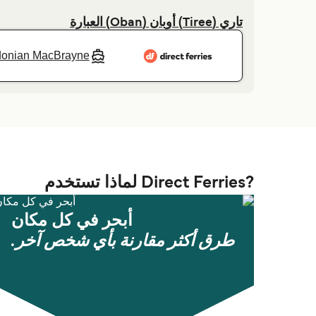
تاري (Tiree) أوبان (Oban) العبارة
donian MacBrayne
?Direct Ferries لماذا تستخدم
أبحر في كل مكان
طرق أكثر مقارنة بأي شخص آخر.