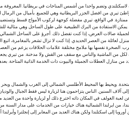
بريدز الداخلية لاسكتلندي وتضم واحدا من أشمس المناخات في بريطانيا. الم
واطئ تيري من افضل الجزر البريطانية وهي للجميع. بأميال من الرمال ا
 ممتازة. في الواقع، تيري مفضلة كوجهة لركوب الأمواج قسط وتستضي
ل، يمكن الاستفادة من البرك الطبيعية على طول الساحل وهي مثالية للشبا
منزل لعائلة من العصر الحديدي. إذا كنت لا تزال تشعر بالمغامرة، اتبع 
ضرب. الصخرة نفسها بها ملامح مختلفة علامات الحلاقات يزعم من العص
لية لكل من الماشية والناس مع سقف من القش ولا مدخنة. من تيري يج
من منازل العطلات الجميلة والبيوت ذات الخدمة الذاتية المتاحة. بعده
لمتحدة. ويحيط بها المحيط الأطلسي الشمالي إلى الغرب والشمال وبحر ا
ا إلى آلاف السنين. الناس يتزاحمون هنا لزيارة ليس فقط الجبال والوديا
ن لعبة الغولف في المكان ذاته اخترع ذلك أو لزيارة واحدة من العديد
دا، من ايرلندا الشمالية هناك خيارات من الخدمات على مدار السنة من وإ
روبا إلى اسكتلندا ولكن هناك العديد من المعابر إلى إنجلترا وأيرلندا أ