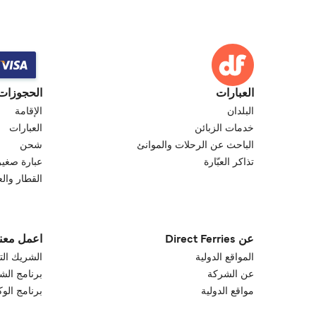
العبارات
الحجوزات
البلدان
الإقامة
خدمات الزبائن
العبارات
الباحث عن الرحلات والموانئ
شحن
تذاكر العبّارة
عبارة صغير
القطار والع
عن Direct Ferries
اعمل معنا
المواقع الدولية
الشريك الت
عن الشركة
برنامج الش
مواقع الدولية
برنامج الو