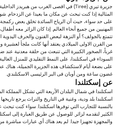
جزيرة تيري (Tiree) في اقصى الغرب من ه
المثالية إذا كنت تبحث عن مكان ما بعيدا عن الزدحام. ش
على حد سواء، حيث أن الرياح السائدة تخلق بعض ركمجة
المهنيين من جميع أنحاء العالم. إذا كان الزائر معه أطفا
من القرن الاولى الميلادي يعتقد أنها كانت ملجأ لعشيرة و
غرباً، الصخور الكبيرة التي تنبعث من حلقة معدنية عند 
السوداء في اسكتلندا، على النمط التقليدي للمنزل الغا
على بضعة أيام لاستكشاف هذه الجزيرة الجميلة، هناك عدد 
غضون ساعة ومن أوبان فى البر الرئيسى الاسكتلندي.
عن إسكتلندا
اسكتلندا في شمال البلدان الأربعة التي تشكل المملكة ا
اسكتلندا بلد ودية، وغنية في التاريخ والتراث يرجع تاريخه
بالنسبة للتجارب التي توفرها اسكتلندا. سواء كنت تبحث ع
الكثير لتقدمه لزائر. للوصول عن طريق العبارة إلى اسكتلن
والمجهزة تجهيزا جيدا. لم يعد هناك أي عبارات مباشرة من أو