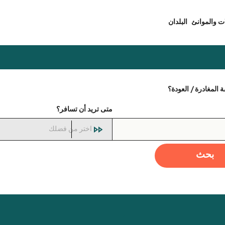
ت والموانئ
البلدان
المغادرة / العودة؟
متى تريد أن تسافر؟
اختر من فضلك
بحث