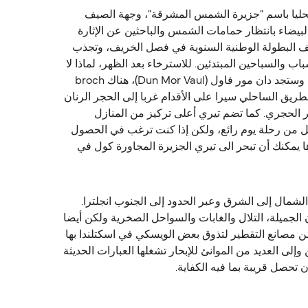
عروفة محليا باسم "جزيرة الشمس المشرقة"، وجهة الصيف
لبيضاء بانتظار حمامات الشمس والباحثين عن الإثارة
ف البطولة الوطنية السنوية في فصل الخريف، وتجذب
ب والسباحين المبتدئين. للاسترخاء بعد الظهر، لماذا لا
تتمتع بالجولف؟ أو النزهة لبعض الفنون والحرف اليدوية الجميلة صالات العرض، إذا كنت تفضل ذلك. أجرؤ على الساحل الشمالي وستجد دان مور فاول (Dun Mor Vaul)، هناك broch
الطريق الساحلي سيرا على الأقدام غربا إلى الحجر الرنان
ر الحجري. كما تضم تيري أعلى تركيز من المنازل
عل من رحلة يوم رائع، ولكن إذا كنت ترغب في الحصول
ا يمكنك أن تبحر الى تيري الجزيرة المجاورة كول في
لشمال إلى الشرق وعبر الحدود إلى الجنوب انجلترا.
ن الجميلة، التلال والغابات والسواحل الصخرية ولكن أيضا
 من مصانع التقطير لتذوق بعض الويسكي في اسكتلندا بها
لى العديد من الموانئ للإبحار تشغلها العبارات الحديثة
ن تحصل قريبة بما فيه الكفاية.