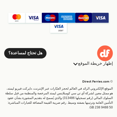
هل تحتاج لمساعدة؟
إظهار خريطة الموقع
العبارات
الحجوزات
البلدان
الإقامة
© Direct Ferries.com
خدمات الزبائن
العبارات
الموقع الإلكتروني الرائد في العالم لحجز العبّارات عبر الإنترنت، دايركت فيريو ليمتد،
الباحث عن الرحلات والموانئ
شحن
هو ممثل معين لشركة أي تي سي كومبلاينس ليمتد المرخصة والمنظمة من قبل سلطة
السلوك المالي (رقم تسجيلها 313486) والذي يُسمح له بتقديم المشورة بشأن عقود
تذاكر العبّارة
عبارة صغيرة
التأمين العامة وترتيبها بصفته وسيط. رقم ضريبة القيمة المضافة للعبارات المباشرة:
القطار والعبارة
GB 238 9488 50.