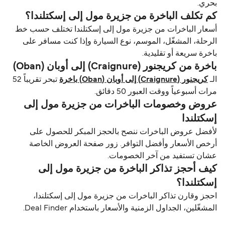
بحري.
كم تكلف الباخرة من جزیرة مول إلى إسكتلندا؟
أسعار الباخرات من جزیرة مول إلى إسكتلندا تختلف حسب خط
الرحلة، المشغّل، الموسم، نوع السيارة وإذا كنت مسافر على
باخرة سريعة أو تقليدية.
باخرة من كريجنور (Craignure) إلى أوبان (Oban)
الـ
كريجنور (Craignure) إلى أوبان (Oban) باخرة
تبحر تقريباً 52
مرات أسبوعياً ووقت العبور 50 دقائق.
عروض وخصومات الباخرات من جزیرة مول إلى
إسكتلندا
لأفضل عروض الباخرات ننصح بالحجز المبكر للحصول على
أرخص الأسعار وأفضل التوافر. زور صفحة العروض الخاصة
عشان تستفيد من آخر الخصومات.
كيف أحجز تذاكر الباخرة من جزیرة مول إلى
إسكتلندا؟
احجز وقارن تذاكر الباخرات من جزیرة مول إلى إسكتلندا،
المشغّلين، الجداول الزمنية والأسعار باستخدام Deal Finder.