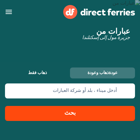
عبارات من
البلدان
جزیرة مول إلى إسكتلندا
تذاكر العبّارة
الباحث عن الرحلات والموانئ
الإقامة
العبارات
عودةذهاب وعودة
ذهاب فقط
العربية
أدخل ميناء ، بلد أو شركة العبارات
حسابي
المغرب
United States
خدمات الزبائن
Россия
Suisse (FR)
بحث
Catalan
Portugal
Suomi
대한민국