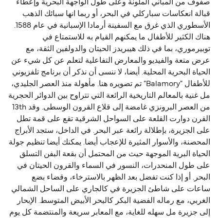
صفوف من المباني الملونة وعلى طول الواجهة البحرية وإعطاء
قبالة انعكاسات سباركلي في البحر، أو ربما انها سبائك الذهب
الأسطوري الذي غرق مع السفينة أرمادا الإسبانية في عام 1588.
هناك الكثير للأطفال ما يمكنهم القيام به للاستمتاع في
توبيرموري، بما في ذلك هيبريدز الحيتان والدولفين الثقة، مع
عرض متعة والفيديو والمعارض التفاعلية لتعلم عن كل شيء عن
الحياة البحرية المحلية. أيضا، لا ننسى أن نذكر أن برنامج تلفزيوني
للأطفال "Balamory" تم تصويره هنا. مأهولة منذ العصر الجليدي،
مل غنية بالمعالم التاريخية الرائعة التي تتراوح بين الدوائر الحجرية
من العصر البرونزي غامضة إلى قلاع القرون الوسطى. وقد 13th
القرن دوارت القلعة على السواحل الشرقية تقع على قمة تطل
على الجزيرة، بإطلالة رائعة عبر البحر. في الداخل، ستجد الأبراج
المحصنة، والأسوار المثيرة للإعجاب أيضا. يمكنك أيضا تنظيم جولة
الحياة البرية الموجهة حيث من المحتمل أن بقعة البفن التسلق
على طول المنحدرات، النسور في السماء والقرون الحيتان في
البحر. أو إذا كنت تفضل بعد الظهر بالاسترخاء، وقضاء بضع
ساعات على شاطئ الجزيرة في كالجاري على الساحل الشمالي
الغربي، مع رماله الفضية البكر كالبحر الأبيض المتوسط. الإبحار
إلى جزيرة مل سهله للغاية، مع المعابر سريعة والمنتضمة كل يوم