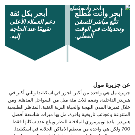
أبحر وأنت مُطّلع
أبحر بكل ثقة
تتبُّع مباشر للسفن
دعم العملاء الأعلى
وتحديثات في الوقت
تقييمًا عند الحاجة
الفعلي.
إليه.
عن جزیرة مول
جزيرة مل هي واحدة من أكبر الجزر في اسكتلندا وثاني أكبر في
هبريدز الداخلية، وتضم ثلاث مئة ميل من السواحل المذهلة. ومن
خلال تميزها المدن البهجة والحياة البرية الغنية، المناظر الطبيعية
المتنوعة وعجائب تاريخية وافرة، مل بها ميزات شاسعة أفضل
هبريدز . بلدة توبيرموري الملافتة للنظر ويبلغ عدد سكانها فقط
700 ولكن هي واحدة من معظم الاماكن الخلابة في اسكتلندا.