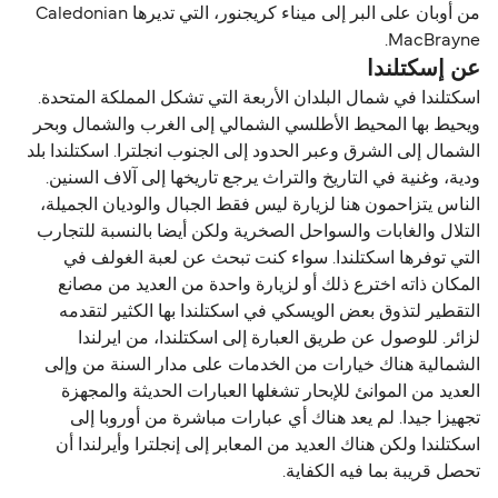
من أوبان على البر إلى ميناء كريجنور، التي تديرها Caledonian
MacBrayne.
عن إسكتلندا
اسكتلندا في شمال البلدان الأربعة التي تشكل المملكة المتحدة.
ويحيط بها المحيط الأطلسي الشمالي إلى الغرب والشمال وبحر
الشمال إلى الشرق وعبر الحدود إلى الجنوب انجلترا. اسكتلندا بلد
ودية، وغنية في التاريخ والتراث يرجع تاريخها إلى آلاف السنين.
الناس يتزاحمون هنا لزيارة ليس فقط الجبال والوديان الجميلة،
التلال والغابات والسواحل الصخرية ولكن أيضا بالنسبة للتجارب
التي توفرها اسكتلندا. سواء كنت تبحث عن لعبة الغولف في
المكان ذاته اخترع ذلك أو لزيارة واحدة من العديد من مصانع
التقطير لتذوق بعض الويسكي في اسكتلندا بها الكثير لتقدمه
لزائر. للوصول عن طريق العبارة إلى اسكتلندا، من ايرلندا
الشمالية هناك خيارات من الخدمات على مدار السنة من وإلى
العديد من الموانئ للإبحار تشغلها العبارات الحديثة والمجهزة
تجهيزا جيدا. لم يعد هناك أي عبارات مباشرة من أوروبا إلى
اسكتلندا ولكن هناك العديد من المعابر إلى إنجلترا وأيرلندا أن
تحصل قريبة بما فيه الكفاية.