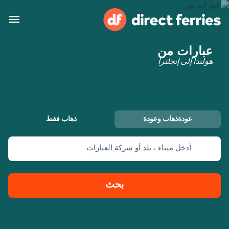
عبارات من
البلدان
هولندا إلى إنجلترا
تذاكر العبّارة
الباحث عن الرحلات والموانئ
الإقامة
العبارات
عودةذهاب وعودة
ذهاب فقط
العربية
أدخل ميناء ، بلد أو شركة العبارات
حسابي
المغرب
United States
خدمات الزبائن
Россия
Suisse (FR)
بحث
Catalan
Portugal
Suomi
대한민국