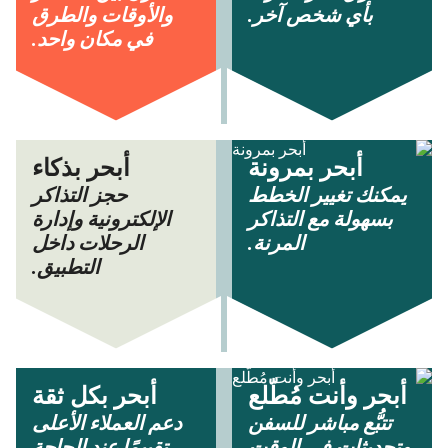
بأي شخص آخر.
والأوقات والطرق
في مكان واحد.
أبحر بمرونة
أبحر بذكاء
يمكنك تغيير الخطط
حجز التذاكر
بسهولة مع التذاكر
الإلكترونية وإدارة
المرنة.
الرحلات داخل
التطبيق.
أبحر وأنت مُطّلع
أبحر بكل ثقة
تتبُّع مباشر للسفن
دعم العملاء الأعلى
وتحديثات في الوقت
تقييمًا عند الحاجة