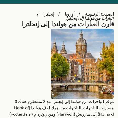
Schweiz (DE)
Deutschland
الصفحة الرئيسية
أوروبا
إنجلترا
Україна
Norge
عبارات من هولندا إلى إنجلترا
قارن العبارات من هولندا إلى إنجلترا
Maroc (FR)
Indonesia
تتوفر الباخرات من هولندا إلى إنجلترا مع 3 مشغلين. هناك 3
مسارات للباخرات. الباخرات من هوك اوف هولندا (Hook of
Holland) إلى هارویش (Harwich) ومن روتردام (Rotterdam)