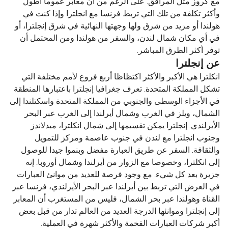
مع كروز مثل المرافق. على الرغم من أن معابر عموما أطول
وأكثر تكلفة من تلك التي تربط فرنسا مع انجلترا وإذا كنت في
هولندا أو مزيد من شرق ولها وجهتها النهائية في شرق إنجلترا، أو
في أي مكان شمال لندن، والسفر من هولندا ومن المحتمل أن
توفر أكثر الطرق المباشر.
عن إنجلترا
انكلترا هي الأكبر والأكثر اكتظاظا أربع فروع لأمم مختلفة التي
تشكل المملكة المتحدة. تعرف جغرافيا إنجلترا باعتبارها المنطقة
في الأجزاء الوسطى والجنوبي من المملكة المتحدة واسكتلندا إلى
الشمال، ويلز في الغرب وشمال أيرلندا إلى الغرب عبر البحر
الأيرلندي. إنجلترا يمكن تقسيمها إلى شمال انكلترا، ميدلاندز
وجنوب انجلترا مع لندن في جنوب عاصمة ومركز للتمويل
والثقافة. السفر عن طريق العبارة مفضل وبنموا جيدا للوصول
إلى انكلترا، وخصوصا مع الزوار من أيرلندا وشمال أوروبا. إنه
جزيرة بعد كل شيء. مع وجود فرصة للعديد من موانئ العبارات
في العرض التي تربط بين أيرلندا عبر البحر الأيرلندي، فرنسا عبر
القناة وهولندا عبر بحر الشمال، فليس من المستغرب أن المعابر
إلى إنجلترا وموانئها الدرجة العديد من العالم تدار من قبل بعض
أكبر شركات العبارات الفخمة والأكثر شهرة في العملية.