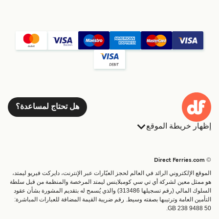
هل تحتاج لمساعدة؟
إظهار خريطة الموقع
العبارات
الحجوزات
البلدان
الإقامة
© Direct Ferries.com
خدمات الزبائن
العبارات
الموقع الإلكتروني الرائد في العالم لحجز العبّارات عبر الإنترنت، دايركت فيريو ليمتد،
الباحث عن الرحلات والموانئ
شحن
هو ممثل معين لشركة أي تي سي كومبلاينس ليمتد المرخصة والمنظمة من قبل سلطة
السلوك المالي (رقم تسجيلها 313486) والذي يُسمح له بتقديم المشورة بشأن عقود
تذاكر العبّارة
عبارة صغيرة
التأمين العامة وترتيبها بصفته وسيط. رقم ضريبة القيمة المضافة للعبارات المباشرة:
القطار والعبارة
GB 238 9488 50.