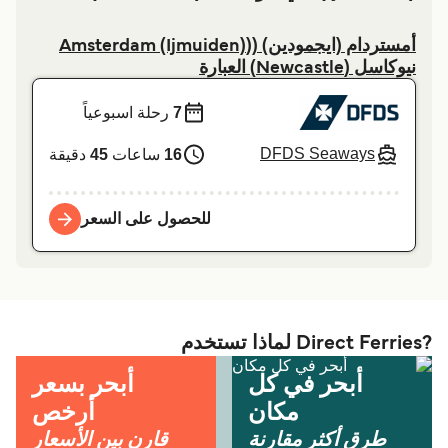
أمستردام (ايجمودين) ((Amsterdam (Ijmuiden)
نیوکاسل (Newcastle) العبارة
7
رحلة اسبوعياً
DFDS Seaways
16
ساعات
45
دقيقة
للحصول على السعر
?Direct Ferries لماذا تستخدم
أبحر في كل
أبحر بسعر
مكان
أرخص
طرق أكثر مقارنة
قارن بين الأسعار