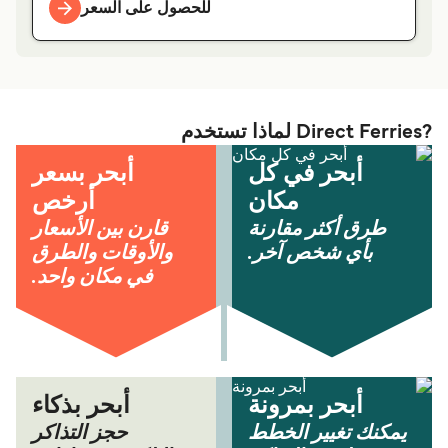
للحصول على السعر
?Direct Ferries لماذا تستخدم
أبحر في كل
أبحر بسعر
مكان
أرخص
طرق أكثر مقارنة
قارن بين الأسعار
بأي شخص آخر.
والأوقات والطرق
في مكان واحد.
أبحر بمرونة
أبحر بذكاء
يمكنك تغيير الخطط
حجز التذاكر