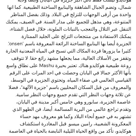
هوكايدو ليست فقط ثاني أكبر جزيرة في اليابان وأيضا ولاية
شمال، وتضم الجبال الشاهقة والينابيع الساخنة الطبيعية. كما انها
واحدة من أرقى الوجهات للتزلج في البلاد. وذلك بفضل المناظر
المتنوعة، وهي مذهل للجميع على مدار السنة. في الصيف، يمكنك
التنقل عبر التلال والتعجب بالنباتات الملونة، خلال فصل الشتاء،
يمكنك الاستفادة من منتجعات التزلج على الجليد الممتازة.
الجزيرة أيضا بها الينابيع الساخنة الرائعة المعروفة باسم ‘onsen’.
كثيرا ما يزورها قردة المكاك التي تسبح في المياه المعدنية الحارة
وتقفز من الأسلاك العالية، مما يجعلها مشهد رائع حقا. لا تتوقف
روعة طبيعية هوكايدو هناك. تعتبر بحيرة Mashu على نطاق واسع
بأنها الأكثر جمالا في اليابان وحصلت في احد المرات على الرقم
القياسي العالمي في صفاء المياه. وتحتوي الجزيرة في الوسط،
والمعروف من قبل السكان المحليين باسم "جزيرة الآلهة"، فضلا
عن ثلاثة وجهات النظر التي تقدم جميع وجهات النظر سامية.
عاصمة الجزيرة، سابورو وهي خامس أكبر مدينة في اليابان،
وتقدم تراجع عالمي من البرية المسالمة. أيضا، فن الطهو الذي
تشتهر به في جميع أنحاء البلاد وكما هو معروف مهد حساء
المعكرونة الشعبية، رامين ميسو. قبل المغادرة استكشاف
هوكايدو، تأكد من واقع الحياة الليلية النابضة بالحياة في العاصمة