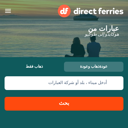
عبارات من
البلدان
هوكايدو إلى طوكيو
تذاكر العبّارة
الباحث عن الرحلات والموانئ
الإقامة
العبارات
عودةذهاب وعودة
ذهاب فقط
العربية
أدخل ميناء ، بلد أو شركة العبارات
حسابي
المغرب
United States
خدمات الزبائن
Россия
Suisse (FR)
بحث
Catalan
Portugal
Suomi
대한민국