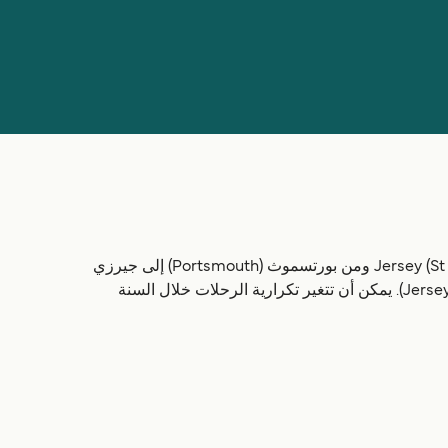
هناك 2 مسارات للباخرات. الباخرات من بولي (Poole) إلى جيرزي (ساينت هيلير) ((Jersey (St Helier) ومن بورتسموث (Portsmouth) إلى جيرزي
(ساينت هيلير) ((Jersey (St Helier) هي من الرحلات الأكثر شعبية من إنجلترا إلى جيرزي (Jersey). يمكن أن تتغير تكرارية الرحلات خلال السنة