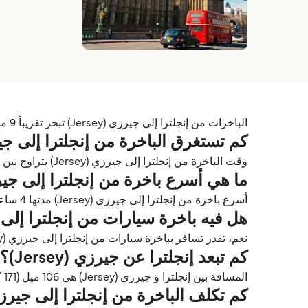
الباخرات من إنجلترا إلى جيرزي (Jersey) تبحر تقريباً 9 مرات في الأسبوع وتقدّمها DFDS Seaways.
كم تستغرق الباخرة من إنجلترا إلى جيرزي (ey
وقت الباخرة من إنجلترا إلى جيرزي (Jersey) يتراوح بين 4 ساعات 30 دقائق و 11 ساعات 35 دقائق حسب خط الرحلة، المشغّل، والسفينة.
ما هي أسرع باخرة من إنجلترا إلى جيرزي (ey
أسرع باخرة من إنجلترا إلى جيرزي (Jersey) مدتها 4 ساعات 30 دقائق على
هل فيه باخرة سيارات من إنجلترا إلى جيرزي 
نعم، تقدر تسافر بباخرة سيارات من إنجلترا إلى جيرزي (Jersey) مع DFDS Seaways.
كم تبعد إنجلترا عن جيرزي (Jersey)؟
المسافة بين إنجلترا و جيرزي (Jersey) هي 106 ميل (171 كم) و 92 ميل بحري.
كم تكلف الباخرة من إنجلترا إلى جيرزي (rsey