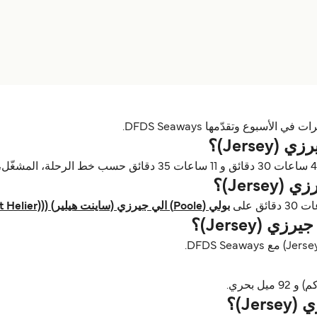
Jers)؟
Jers)؟
بولي (Poole) الي جيرزي (ساينت هيلير) ((Jersey (St Helier) باخرة
(Jersey)؟
Je)؟