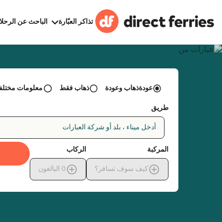
تذاكر العبّارة
الباحث عن الرحلا
عودةذهاب وعودة
ذهاب فقط
معلومات مختلفة 
طريق
أدخل ميناء ، بلد أو شركة العبارات
المركبة
الركاب
كيف سوف تسافر؟
0
البالغون