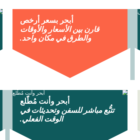
أبحر بسعر أرخص
قارن بين الأسعار والأوقات
والطرق في مكان واحد.
أبحر وأنت مُطّلع
تتبُّع مباشر للسفن وتحديثات في
الوقت الفعلي.