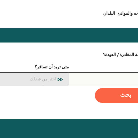
ت والموانئ
البلدان
المغادرة / العودة؟
متى تريد أن تسافر؟
اختر من فضلك
بحث