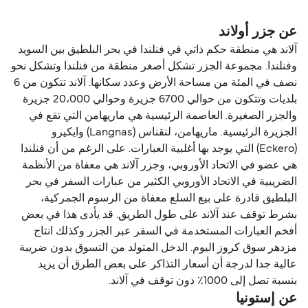
عن جزر أولاند
آلاند هي منطقة حكم ذاتي في فنلندا في بحر البلطيق بين السويد
وفنلندا. مجموعة الجزر تشكل أصغر منطقة من فنلندا وتشكل نحو
نصف في المئة من مساحة الأرض وعدد سكانها. آلاند تتكون من 6
بلديات وتتكون من حوالي 6700 جزيرة وحوالي 20،000 جزيرة
والجزر الصغيرة. العاصمة الرئيسية هي ماريهامن التي تقع في
الجزيرة الرئيسية. ماريهامن، لنقناس (Langnas) وايكيرو
(Eckero) التي يوجد بها أغلبية العبارات. على الرغم من أن فنلندا
هي عضو في الاتحاد الأوروبي، وجزر آلاند هي معفاة من الأنظمة
الضريبية في الاتحاد الأوروبي الكثير من عبارات السفر في بحر
البلطيق قادرة على بيع السلع معفاة من الرسوم الجمركية،
بشرط توقف عند آلاند على طول الطريق. قد يأدى هذا في بعض
أفخم العبارات المستخدمة في السفر عبر الجزر وكذلك انتاج
مزدهر سوق كروز اليوم. الدخل المتولد من التسوق بدون ضريبة
عالية جدا لدرجة أن أسعار التذاكر على بعض الطرق أن يزيد
بنسبة تصل إلى 1000٪ دون توقف في آلاند.
عن إستونيا