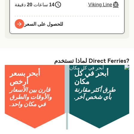
Viking Line
14
ساعات
20
دقيقة
للحصول على السعر
?Direct Ferries لماذا تستخدم
أبحر في كل
أبحر بسعر
مكان
أرخص
طرق أكثر مقارنة
قارن بين الأسعار
بأي شخص آخر.
والأوقات والطرق
في مكان واحد.