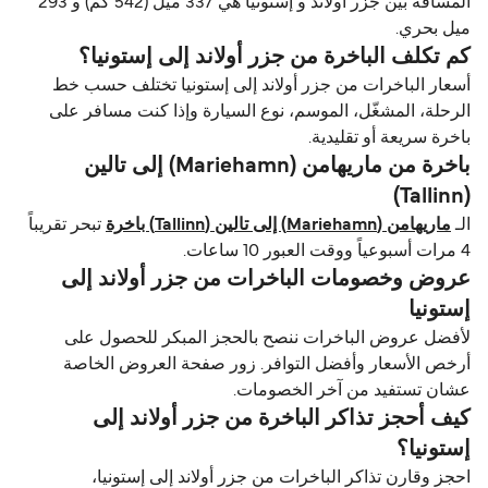
المسافة بين جزر أولاند و إستونيا هي 337 ميل (542 كم) و 293
ميل بحري.
كم تكلف الباخرة من جزر أولاند إلى إستونيا؟
أسعار الباخرات من جزر أولاند إلى إستونيا تختلف حسب خط
الرحلة، المشغّل، الموسم، نوع السيارة وإذا كنت مسافر على
باخرة سريعة أو تقليدية.
باخرة من ماريهامن (Mariehamn) إلى تالين
(Tallinn)
الـ
ماريهامن (Mariehamn) إلى تالين (Tallinn) باخرة
تبحر تقريباً
4 مرات أسبوعياً ووقت العبور 10 ساعات.
عروض وخصومات الباخرات من جزر أولاند إلى
إستونيا
لأفضل عروض الباخرات ننصح بالحجز المبكر للحصول على
أرخص الأسعار وأفضل التوافر. زور صفحة العروض الخاصة
عشان تستفيد من آخر الخصومات.
كيف أحجز تذاكر الباخرة من جزر أولاند إلى
إستونيا؟
احجز وقارن تذاكر الباخرات من جزر أولاند إلى إستونيا،