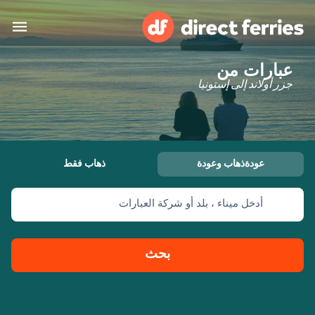
عبارات من
البلدان
جزر أولاند إلى إستونيا
تذاكر العبّارة
الباحث عن الرحلات والموانئ
الإقامة
العبارات
عودةذهاب وعودة
ذهاب فقط
العربية
أدخل ميناء ، بلد أو شركة العبارات
حسابي
المغرب
United States
خدمات الزبائن
Россия
Suisse (FR)
بحث
Catalan
Portugal
Suomi
대한민국