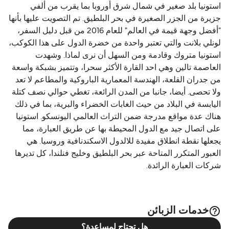
استونيا بلد صغير في شمال شرق أوروبا بما يقرب من ألفي
جزيرة من الجزر الصغيرة في بحر البلطيق. تم التصويت عليها بأنها
"أفضل وجهة قيمة في العالم" للعام 2016 من قبل دليل السفر،
لونلي بلانت والتي تعتبر واحدة من خضرة الدول على هذا الكوكب،
استونيا متروك وقادمة ومن السهل أن نرى لماذا. وشهدت
العاصمة تالين وهي احد القارة الأكثر سحرا، وتتميز بشبكة واسعة
من جدران القلعة، الهندسة المعمارية الباروكية والمطاعم لا تعد
ولا تحصى. أيضا، جانبا من المدن الرائعة، تغطي حوالي نصف كتلة
اليابسة في البلاد من حيث الغابات الخضراء والبرية، بما في ذلك
هناك عدة مواقع مدرجة ضمن التراث العالمي اليونسكو. استونيا
على اتصال جيد مع الدول المحيطة بها عن طريق العبارة، مما
يجعلها نقطة انطلاق مفيدة للالدول الاسكندنافية وروسيا. هي
العبور المتكرر المتاحة عبر بحر البلطيق وخليج فنلندا، كل تديرها
شركات العبارة الرائدة.
خدمات الزبائن
هل تحتاج لمساعدة؟