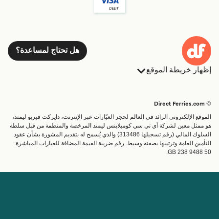
هل تحتاج لمساعدة؟
إظهار خريطة الموقع
العبارات
الحجوزات
البلدان
الإقامة
© Direct Ferries.com
خدمات الزبائن
العبارات
الموقع الإلكتروني الرائد في العالم لحجز العبّارات عبر الإنترنت، دايركت فيريو ليمتد،
الباحث عن الرحلات والموانئ
شحن
هو ممثل معين لشركة أي تي سي كومبلاينس ليمتد المرخصة والمنظمة من قبل سلطة
السلوك المالي (رقم تسجيلها 313486) والذي يُسمح له بتقديم المشورة بشأن عقود
تذاكر العبّارة
عبارة صغيرة
التأمين العامة وترتيبها بصفته وسيط. رقم ضريبة القيمة المضافة للعبارات المباشرة:
القطار والعبارة
GB 238 9488 50.
الحساب
مساعدة & دعم
إدارة حجزي
المساعدة
تأكيد الحجز