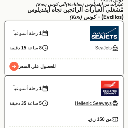
عبارات من ايفديلوس (Evdilos) الي كوس (Kos)
Schweiz (DE)
Deutschland
مُشغلي العبارات الرائجين تجاه ايفديلوس
كوس (Kos)
(Evdilos) -
Україна
Norge
Maroc (FR)
Indonesia
1
رحلة أسبوعياً
SeaJets
8
ساعة
15
دقيقة
للحصول على السعر
1
رحلة أسبوعياً
Hellenic Seaways
5
ساعة
35
دقيقة
من 150 ر.ق.‏