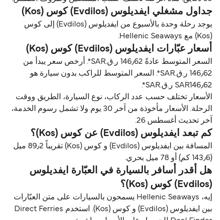
جداول مشغلي ايفديلوس (Evdilos) كوس (Kos)
يوجد رحلة وحدة بالأسبوع من ايفديلوس (Evdilos) إلى كوس
(Kos) مع Hellenic Seaways.
أسعار عبّارات ايفديلوس (Evdilos) كوس (Kos)
السعر المتوسط عادةً 146٫62 ر.ق.‏SAR*. أرخص سعر يبدأ من
146٫62 ر.ق.‏SAR*. السعر المتوسط للراكب بدون سيارة هو
SAR146٫62 ر.ق.‏SAR*.
الأسعار تختلف حسب عدد الركاب، نوع السيارة، الطريق ووقت
الرحلة. الأسعار مأخوذة من آخر 30 يوم ولا تشمل رسوم الخدمة،
آخر تحديث أغسطس 26.
كم تبعد ايفديلوس (Evdilos) عن كوس (Kos)؟
المسافة بين ايفديلوس (Evdilos) و كوس (Kos) تقريباً 89٫2 ميل
(143٫6 كم) أو 78 ميل بحري.
هل أقدر أسافر بالسيارة في العبّارة ايفديلوس
(Evdilos) كوس (Kos)؟
إيه، Hellenic Seaways يسمحون بالسيارات على متن العبّارات
بين ايفديلوس (Evdilos) و كوس (Kos). استخدم Direct Ferries