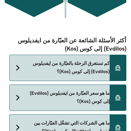
أكثر الأسئلة الشائعة عن العبّارة من ايفديلوس
(Evdilos) إلى كوس (Kos)
كم تستغرق الرحلة بالعبّارة من ايفديلوس
(Evdilos) إلى كوس (Kos)؟
مدة الرحلة بالعبّارة من ايفديلوس (Evdilos) إلى كوس
ما هو سعر العبّارة من ايفديلوس (Evdilos)
(Kos) تقريباً 5 ساعات 35 دقائق. مدة الإبحار ممكن تختلف
إلى كوس (Kos)؟
حسب الموسم والشركة، لذلك ننصحك بمراجعة الأوقات
المباشرة باستخدام Direct Ferries Deal Finder.
سعر العبّارة من ايفديلوس (Evdilos) إلى كوس (Kos)
ما هي الشركات التي تشغّل العبّارات بين
يختلف حسب الموسم. متوسط سعر الرحلة هو 146٫62