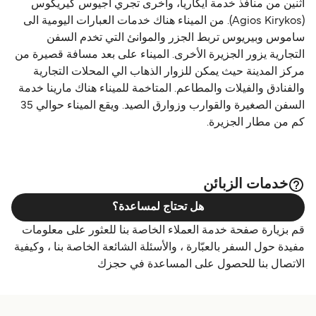
اثنين من منافذ خدمة ايكاريا، وأخرى تجري أجيوس كيريكوس
(Agios Kirykos). من الميناء هناك خدمات العبارات اليومية الى
ساموس وبيريوس تربط الجزر والموانئ التي تخدم السفن
التجارية يزور الجزيرة الأخرى. الميناء على بعد مسافة قصيرة من
مركز المدينة حيث يمكن للزوار الذهاب الي المحلات التجارية
والفنادق والفيلات والمطاعم. المتاخمة للميناء هناك مارينا خدمة
السفن الصغيرة والقوارب وزوارق الصيد. ويقع الميناء حوالي 35
كم من مطار الجزيرة.
خدمات الزبائن
هل تحتاج لمساعدة؟
قم بزيارة صفحة خدمة العملاء الخاصة بنا للعثور على معلومات
مفيدة حول السفر بالعبّارة ، والأسئلة الشائعة الخاصة بنا ، وكيفية
الاتصال بنا للحصول على المساعدة في حجزك