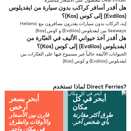
Deal Finder للحصول على الأسعار مباشرة.
هل أقدر أسافر كراكب بدون سيارة من ايفديلوس
(Evdilos) إلى كوس (Kos)؟
إيه، الركاب بدون سيارات يقدرون يسافرون مع Hellenic
Seaways بين ايفديلوس (Evdilos) و كوس (Kos).
هل أقدر آخذ حيواني الأليف في العبّارة من
ايفديلوس (Evdilos) إلى كوس (Kos)؟
الحيوانات الأليفة حالياً غير مسموح فيها على العبّارات بين
ايفديلوس (Evdilos) و كوس (Kos).
?Direct Ferries لماذا تستخدم
أبحر في كل
أبحر بسعر
مكان
أرخص
طرق أكثر مقارنة
قارن بين الأسعار
بأي شخص آخر.
والأوقات والطرق
في مكان واحد.