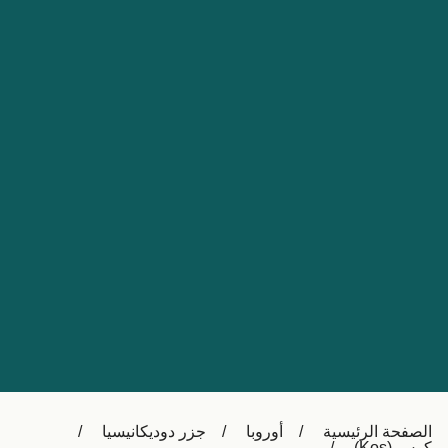
Nederland
Slovensko
Australia
Česká republika
New Zealand
España
日本
France
Ireland
Sverige
中国
Danmark
UK
Türkiye
Italia
Österreich (DE)
Canada
Canada (FR)
Ελλάδα
België (NL)
الصفحة الرئيسية
أوروبا
جزر دوديكانيسيا
Polska
Belgique (FR)
كوس (Kos)