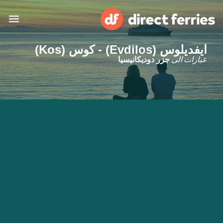
ايفديلوس (Evdilos) - كوس (Kos)
البلدان
عبارات الى
جزر دوديكانيسيا
تذاكر العبّارة
الباحث عن الرحلات والموانئ
الإقامة
العبارات
العربية
حسابي
المغرب
United States
خدمات الزبائن
Россия
Suisse (FR)
Catalan
Portugal
Suomi
대한민국