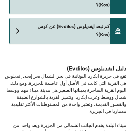
Hellenic Seaways
(Kos)؟
حالياً لا يُسمح باصطحاب الحيوانات على العبّارة بين
كم تبعد ايفديلوس (Evdilos) عن كوس
ايفديلوس (Evdilos) و كوس (Kos).
(Kos)؟
المسافة بين ايفديلوس (Evdilos) و كوس (Kos) هي 78
ميل بحري.
دليل ايفديلوس (Evdilos)
تقع في جزيرة ايكاريا اليونانية في بحر الشمال بحر إيجه، إفديلوس
هي القرية التي كانت في الأصل أول عاصمة للجزيرة. ومع ذلك،
اليوم القرية الساحرة بمينائها الصغير هي مدينة ميناء مهم ووسط
شمال ووسط وغرب ايكاريا. وتتميز القرية بالشوارع الضيقة
والقصور القديمة، وتعتبر واحدة من المستوطنات الأكثر تقليدية
معماريا في الجزيرة.
ميناء البلدة يخدم الجانب الشمالي من الجزيرة ويعد واحدا من