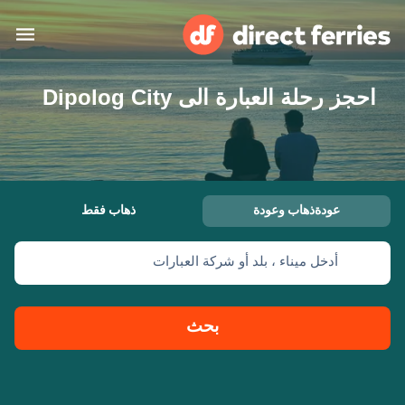
احجز رحلة العبارة الى Dipolog City
البلدان
تذاكر العبّارة
الباحث عن الرحلات والموانئ
الإقامة
العبارات
عودةذهاب وعودة
ذهاب فقط
العربية
أدخل ميناء ، بلد أو شركة العبارات
حسابي
المغرب
United States
خدمات الزبائن
Россия
Suisse (FR)
بحث
Catalan
Portugal
Suomi
대한민국