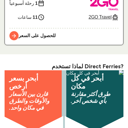
1
رحلة أسبوعياً
2GO Travel
11
ساعات
للحصول على السعر
?Direct Ferries لماذا تستخدم
أبحر في كل
أبحر بسعر
مكان
أرخص
طرق أكثر مقارنة
قارن بين الأسعار
بأي شخص آخر.
والأوقات والطرق
في مكان واحد.