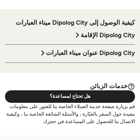
كيفية الوصول إلى Dipolog City ميناء العبارات
Dipolog City الإقامة
إذا كنت ترغب في قضاء ليلة في أو بالقرب من Dipolog City
ميناء العبارة قبل أو بعد رحلتك أو إذا كنت تبحث عن أماكن السكن
Dipolog City عنوان ميناء العبارات
لإقامتك بالكامل، يرجى زيارة موقعنا على
Dipolog City الإقامة
Port Area, Pulawan Port Rd, Dapitan City, Zamboanga del
الصفحة للحصول على أفضل الأسعار للإقامة واحدة من أكبر
Norte, Philippines
الخيارات على الإنترنت!
خدمات الزبائن
هل تحتاج لمساعدة؟
قم بزيارة صفحة خدمة العملاء الخاصة بنا للعثور على معلومات
مفيدة حول السفر بالعبّارة ، والأسئلة الشائعة الخاصة بنا ، وكيفية
الاتصال بنا للحصول على المساعدة في حجزك