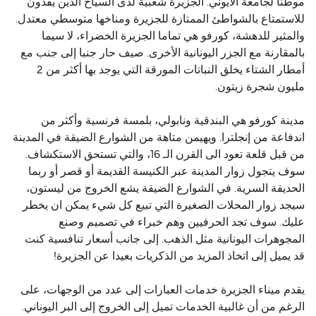
موطنا لجامعة الأيوني. الجزيرة شعبية لدى السياح الذين يفدون
للاستمتاع بالشواطئ الممتازة للجزيرة ومناخها متوسطي معتدل.
والمثير للدهشة، كورفو هي تماما الجزيرة الخضراء، لا سيما
بالمقارنة مع الجزر اليونانية الأخرى. صيف حار جنبا إلى جنب مع
أمطار الشتاء يخلق النباتات المورقة التي يوجد بها أكثر من 2
مليون شجرة زيتون.
مدينة كورفو هي البندقية ونابولي، بلمسة فرنسية وأكثر من
اندفاعة من إنجلترا. ويهيمن متاهة من الشوارع الضيقة في المدينة
من قبل قلعة تعود الى القرن الـ 16، والتي تستحق الاستكشاف.
سوف يتجول زوار المدينة عبر الكنيسة القديمة أو قصر أو ربما
الحديقة السرية. في الشوارع الضيقة يشع الخروج من ليستون،
سيجد زوار المحلات الصغيرة التي تبيع كل شيء يمكن ان يخطر
عليك. سوف تجد الحرفيين وهم خبراء في تصميم وصنع
المجوهرات اليونانية مثل الذهب. إلى جانب أسعار تنافسية كنت
قد يميل إلى اتخاذ المزيد من الذكريات بعيدا عن الجزيرة!
يقدم ميناء الجزيرة خدمات العبارات إلى عدد من الوجهات، على
الرغم من أن غالبية الخدمات تميل إلى الخروج إلى البر اليوناني.