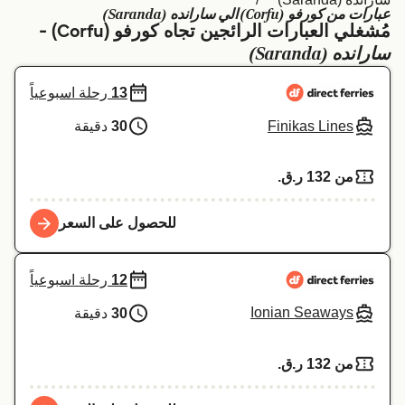
عبارات من كورفو (Corfu) الي سارانده (Saranda)
Schweiz (DE)
Deutschland
مُشغلي العبارات الرائجين تجاه كورفو (Corfu) -
سارانده (Saranda)
Україна
Norge
13
رحلة اسبوعياً
Maroc (FR)
Indonesia
Finikas Lines
30
دقيقة
من 132 ر.ق.‏
للحصول على السعر
12
رحلة اسبوعياً
Ionian Seaways
30
دقيقة
من 132 ر.ق.‏