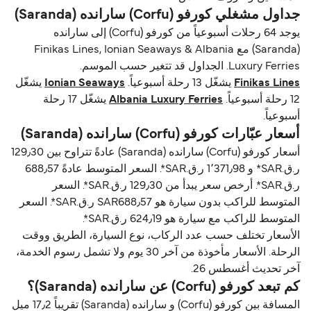
جداول مشغلي كورفو (Corfu) سارانده (Saranda)
يوجد 64 رحلات أسبوعياً من كورفو (Corfu) إلى سارانده
(Saranda) مع Finikas Lines, Ionian Seaways & Albania
Luxury Ferries. الجداول قد تتغير حسب الموسم.
Finikas Lines
يشغّل 13 رحلة أسبوعياً.
Ionian Seaways
يشغّل
12 رحلة أسبوعياً.
Albania Luxury Ferries
يشغّل 17 رحلة
أسبوعياً.
أسعار عبّارات كورفو (Corfu) سارانده (Saranda)
أسعار كورفو (Corfu) سارانده (Saranda) عادةً تتراوح بين 129٫30
ر.ق.‏SAR* و 1٬371٫98 ر.ق.‏SAR*. السعر المتوسط عادةً 688٫57
ر.ق.‏SAR*. أرخص سعر يبدأ من 129٫30 ر.ق.‏SAR*. السعر
المتوسط للراكب بدون سيارة هو SAR688٫57 ر.ق.‏SAR*. السعر
المتوسط للراكب مع سيارة هو 624٫19 ر.ق.‏SAR*.
الأسعار تختلف حسب عدد الركاب، نوع السيارة، الطريق ووقت
الرحلة. الأسعار مأخوذة من آخر 30 يوم ولا تشمل رسوم الخدمة،
آخر تحديث أغسطس 26.
كم تبعد كورفو (Corfu) عن سارانده (Saranda)؟
المسافة بين كورفو (Corfu) و سارانده (Saranda) تقريباً 17٫2 ميل