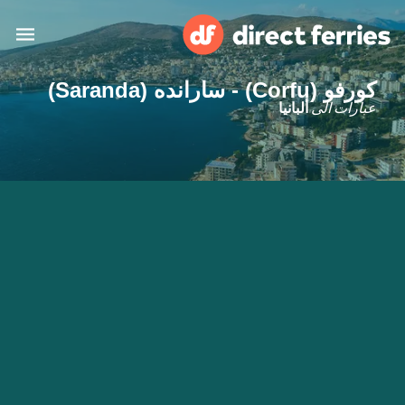
كورفو (Corfu) - سارانده (Saranda)
البلدان
عبارات الى
ألبانيا
تذاكر العبّارة
الباحث عن الرحلات والموانئ
الإقامة
العبارات
العربية
حسابي
المغرب
United States
خدمات الزبائن
Россия
Suisse (FR)
Catalan
Portugal
Suomi
대한민국