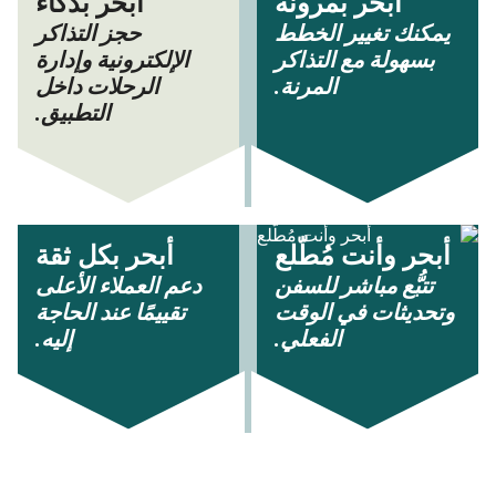
أبحر بمرونة
أبحر بذكاء
يمكنك تغيير الخطط
حجز التذاكر
بسهولة مع التذاكر
الإلكترونية وإدارة
المرنة.
الرحلات داخل
التطبيق.
أبحر وأنت مُطّلع
أبحر بكل ثقة
تتبُّع مباشر للسفن
دعم العملاء الأعلى
وتحديثات في الوقت
تقييمًا عند الحاجة
الفعلي.
إليه.