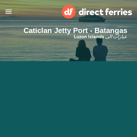
Caticlan Jetty Port - Batangas
البلدان
عبارات الى
Luzon Islands
تذاكر العبّارة
الباحث عن الرحلات والموانئ
الإقامة
العبارات
العربية
حسابي
المغرب
United States
خدمات الزبائن
Россия
Suisse (FR)
Catalan
Portugal
Suomi
대한민국