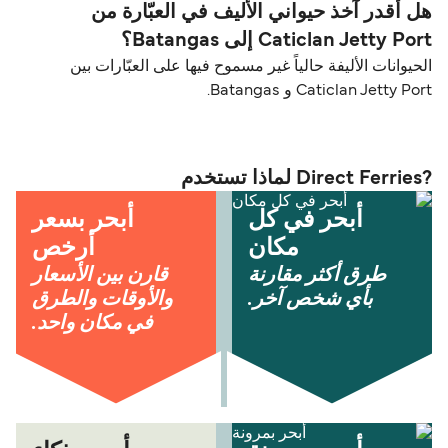
هل أقدر آخذ حيواني الأليف في العبّارة من
Caticlan Jetty Port إلى Batangas؟
الحيوانات الأليفة حالياً غير مسموح فيها على العبّارات بين
Caticlan Jetty Port و Batangas.
?Direct Ferries لماذا تستخدم
أبحر في كل
أبحر بسعر
مكان
أرخص
طرق أكثر مقارنة
قارن بين الأسعار
بأي شخص آخر.
والأوقات والطرق
في مكان واحد.