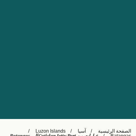
Nederland
Slovensko
Australia
Česká republika
New Zealand
España
日本
France
Ireland
Sverige
中国
Danmark
UK
Türkiye
Italia
Österreich (DE)
Canada
Canada (FR)
Ελλάδα
België (NL)
الصفحة الرئيسية
آسيا
Luzon Islands
Polska
Belgique (FR)
Batangas