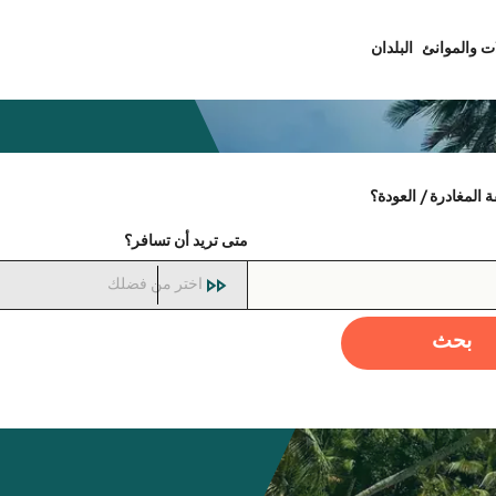
ت والموانئ
البلدان
المغادرة / العودة؟
متى تريد أن تسافر؟
اختر من فضلك
بحث