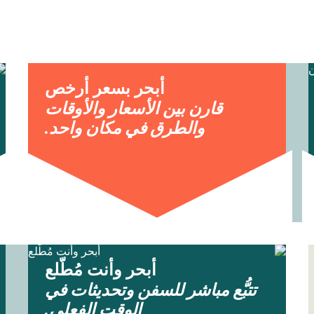
أبحر بسعر أرخص
قارن بين الأسعار والأوقات
والطرق في مكان واحد.
أبحر وأنت مُطّلع
تتبُّع مباشر للسفن وتحديثات في
الوقت الفعلي.