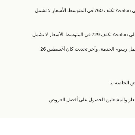
تعمل تقريباً 6 مرة يومياً وحتى 37 مرة أسبوعياً، ومدة الرحلة 1 ساعة. عبّارة Long Beach إلى Avalon تكلف 760 في المتوسط. الأسعار لا تشمل
العبّارة من Newport Beach إلى Avalon تعمل تقريباً 8 مرة أسبوعياً، ومدة الرحلة 1 ساعة 15 دقائق. عبّارة Newport Beach إلى Avalon تكلف 729 في المتوسط. الأسعار لا تشمل