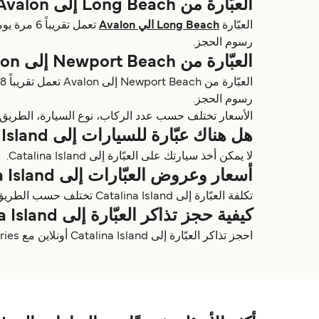
العبّارة من Long Beach إلى Avalon
العبّارة
Long Beach الي Avalon
رسوم الحجز.
العبّارة من Newport Beach إلى Avalon
رسوم الحجز.
الأسعار تختلف حسب عدد الركاب، نوع السيارة، الطريق ومواعيد العبّارات. الأسعار م
هل هناك عبّارة للسيارات إلى Catalina Island؟
لا يمكن أخذ سيارتك على العبّارة إلى Catalina Island.
أسعار وعروض العبّارات إلى Catalina Island
تكلفة العبّارة إلى Catalina Island تختلف حسب الطريق، المشغل والموسم. لمشاهدة خصومات العبّارات، تصفّح صفحة العروض الخاصة بنا.
كيفية حجز تذاكر العبّارة إلى Catalina Island
احجز تذاكر العبّارة إلى Catalina Island أونلاين مع Direct Ferries، واستخدم Deal Finder الخاص بنا وقارن بين الطرق والأسعار والمشغلين للحصول على أفضل العروض.