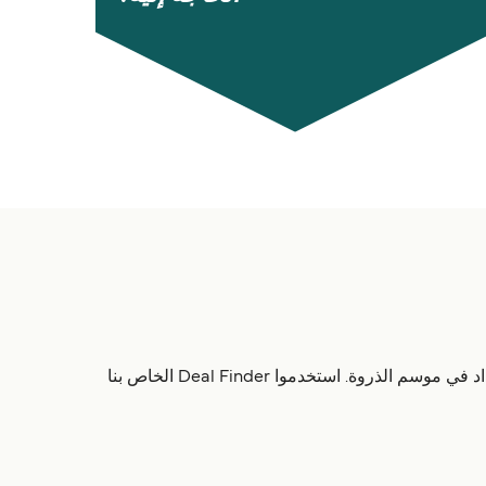
هناك تقريباً 11 رحلة يومياً وحتى 79 رحلة أسبوعياً إلى Catalina Island. جداول العبّارات يمكن أن تتغير خلال السنة وغالباً ما تزداد في موسم الذروة. استخدموا Deal Finder الخاص بنا