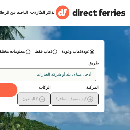
تذاكر العبّارة
الباحث عن الرحلا
عودةذهاب وعودة
ذهاب فقط
معلومات مختلفة 
طريق
أدخل ميناء ، بلد أو شركة العبارات
المركبة
الركاب
كيف سوف تسافر؟
0
البالغون