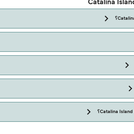
 على شركة العبّارات. ما عليك سوى إدخال بياناتك أعلاه، وسنخبرك بما