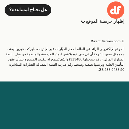
هل تحتاج لمساعدة؟
إظهار خريطة الموقع
العبارات
الحجوزات
البلدان
الإقامة
© Direct Ferries.com
خدمات الزبائن
العبارات
الموقع الإلكتروني الرائد في العالم لحجز العبّارات عبر الإنترنت، دايركت فيريو ليمتد،
الباحث عن الرحلات والموانئ
شحن
هو ممثل معين لشركة أي تي سي كومبلاينس ليمتد المرخصة والمنظمة من قبل سلطة
السلوك المالي (رقم تسجيلها 313486) والذي يُسمح له بتقديم المشورة بشأن عقود
تذاكر العبّارة
عبارة صغيرة
التأمين العامة وترتيبها بصفته وسيط. رقم ضريبة القيمة المضافة للعبارات المباشرة:
القطار والعبارة
GB 238 9488 50.
الحساب
مساعدة & دعم
إدارة حجزي
المساعدة
تأكيد الحجز
عن Direct Ferries
اعمل معنا
المواقع الدولية
الشريك التجاري
عن الشركة
برنامج الشريك التجاري