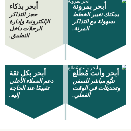
أبحر بمرونة
أبحر بذكاء
يمكنك تغيير الخطط
حجز التذاكر
بسهولة مع التذاكر
الإلكترونية وإدارة
المرنة.
الرحلات داخل
التطبيق.
أبحر وأنت مُطّلع
أبحر بكل ثقة
تتبُّع مباشر للسفن
دعم العملاء الأعلى
وتحديثات في الوقت
تقييمًا عند الحاجة
الفعلي.
إليه.