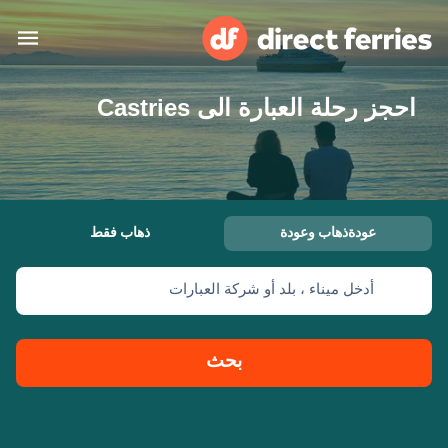
احجز رحلة العبارة الى Castries
البلدان
تذاكر العبّارة
الباحث عن الرحلات والموانئ
الإقامة
العبارات
عودةذهاب وعودة
ذهاب فقط
العربية
أدخل ميناء ، بلد أو شركة العبارات
حسابي
المغرب
United States
خدمات الزبائن
Россия
Suisse (FR)
بحث
Catalan
Portugal
Suomi
대한민국