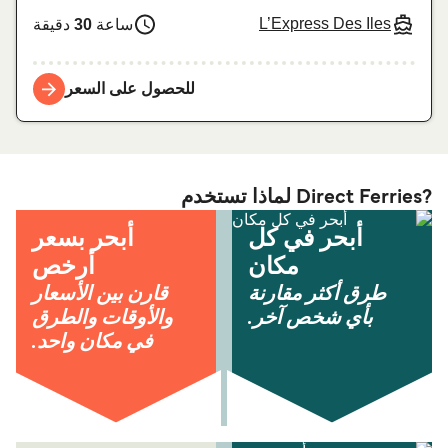
L’Express Des Iles
ساعة
30
دقيقة
للحصول على السعر
?Direct Ferries لماذا تستخدم
أبحر في كل
أبحر بسعر
مكان
أرخص
طرق أكثر مقارنة
قارن بين الأسعار
بأي شخص آخر.
والأوقات والطرق
في مكان واحد.