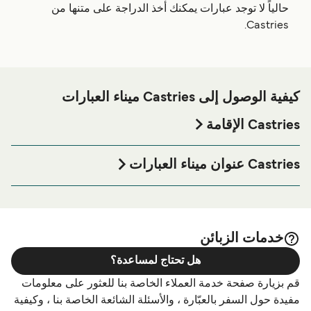
حالياً لا توجد عبارات يمكنك أخذ الدراجة على متنها من
Castries.
كيفية الوصول إلى Castries ميناء العبارات
Castries الإقامة
إذا كنت ترغب في قضاء ليلة في أو بالقرب من Castries ميناء
العبارة قبل أو بعد رحلتك أو إذا كنت تبحث عن أماكن السكن
Castries عنوان ميناء العبارات
لإقامتك بالكامل، يرجى زيارة موقعنا على
Castries الإقامة
L'Express Des Iles Ferry Terminal, Port Castries, St Lucia
الصفحة للحصول على أفضل الأسعار للإقامة واحدة من أكبر
الخيارات على الإنترنت!
خدمات الزبائن
هل تحتاج لمساعدة؟
قم بزيارة صفحة خدمة العملاء الخاصة بنا للعثور على معلومات
مفيدة حول السفر بالعبّارة ، والأسئلة الشائعة الخاصة بنا ، وكيفية