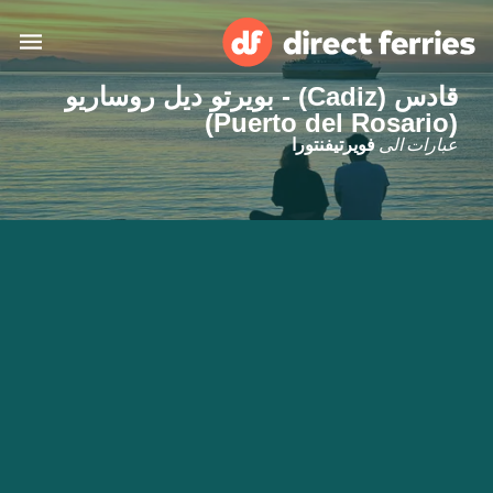
قادس (Cadiz) - بويرتو ديل روساريو
(Puerto del Rosario)
البلدان
عبارات الى
فويرتيفنتورا
تذاكر العبّارة
الباحث عن الرحلات والموانئ
الإقامة
العبارات
العربية
حسابي
المغرب
United States
خدمات الزبائن
Россия
Suisse (FR)
Catalan
Portugal
Suomi
대한민국