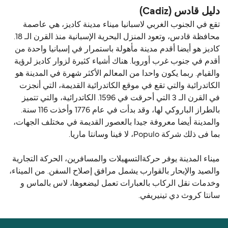
دليل قادس (Cadiz)
تقع في الجنوب الغربي لاسبانيا ميناء مدينة كاديز، هي عاصمة
محافظة قادس، وتعود المنزل البحرية الإسبانية منذ القرن الـ 18.
كاديز هو أيضا أقدم مدينة مأهولة باستمرار في إسبانيا واحدة من
أقدم في جنوب غرب أوروبا. هناك أشياء كثيرة لزوار كاديز لرؤية
والقيام. ربما يكون واحدا من المعالم الأكثر شهرة في المدينة هو
الكاتدرائية والتي تقع في موقع الكاتدرائية القديمة، التي أنجزت
في القرن الـ 3 التي أحرقت في 1596. الكاتدرائية، والتي تتميز
بالطراز الباروكي لها، وقد بدأت في عام 1776 وأخذت 116 سنة.
والمدينة أيضا معروفة جيدا بالعصور القديمة في مختلف الجهات،
بما فى ذلك شركة Populo، لا فينا وسانتا ماريا.
ميناء المدينة يوفر حركةالتسهيلات والمسافرين، الحركة التجارية
والصيد والإبحار بالقوارب يشمل مرافق إصلاح السفن. من الميناء،
وخدمات نقل الركاب بالعبارات تعمل ليضعوها، لاس بالماس و
سانتا كروث دي تينيريفي.