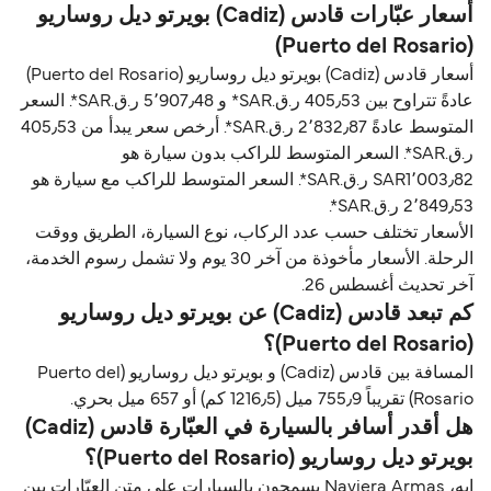
أسعار عبّارات قادس (Cadiz) بويرتو ديل روساريو
(Puerto del Rosario)
أسعار قادس (Cadiz) بويرتو ديل روساريو (Puerto del Rosario)
عادةً تتراوح بين 405٫53 ر.ق.‏SAR* و 5٬907٫48 ر.ق.‏SAR*. السعر
المتوسط عادةً 2٬832٫87 ر.ق.‏SAR*. أرخص سعر يبدأ من 405٫53
ر.ق.‏SAR*. السعر المتوسط للراكب بدون سيارة هو
SAR1٬003٫82 ر.ق.‏SAR*. السعر المتوسط للراكب مع سيارة هو
2٬849٫53 ر.ق.‏SAR*.
الأسعار تختلف حسب عدد الركاب، نوع السيارة، الطريق ووقت
الرحلة. الأسعار مأخوذة من آخر 30 يوم ولا تشمل رسوم الخدمة،
آخر تحديث أغسطس 26.
كم تبعد قادس (Cadiz) عن بويرتو ديل روساريو
(Puerto del Rosario)؟
المسافة بين قادس (Cadiz) و بويرتو ديل روساريو (Puerto del
Rosario) تقريباً 755٫9 ميل (1216٫5 كم) أو 657 ميل بحري.
هل أقدر أسافر بالسيارة في العبّارة قادس (Cadiz)
بويرتو ديل روساريو (Puerto del Rosario)؟
إيه، Naviera Armas يسمحون بالسيارات على متن العبّارات بين