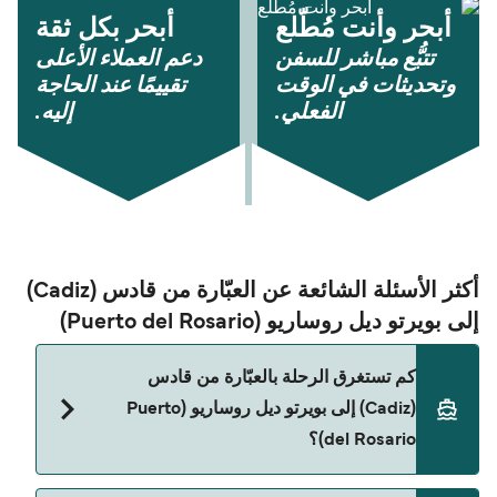
أبحر وأنت مُطّلع
أبحر بكل ثقة
تتبُّع مباشر للسفن
دعم العملاء الأعلى
وتحديثات في الوقت
تقييمًا عند الحاجة
الفعلي.
إليه.
أكثر الأسئلة الشائعة عن العبّارة من قادس (Cadiz)
إلى بويرتو ديل روساريو (Puerto del Rosario)
كم تستغرق الرحلة بالعبّارة من قادس
(Cadiz) إلى بويرتو ديل روساريو (Puerto
del Rosario)؟