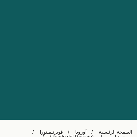
Nederland
Slovensko
Australia
Česká republika
New Zealand
España
日本
France
Ireland
Sverige
中国
Danmark
UK
Türkiye
Italia
Österreich (DE)
Canada
Canada (FR)
Ελλάδα
België (NL)
الصفحة الرئيسية
أوروبا
فويرتيفنتورا
Polska
Belgique (FR)
بويرتو ديل روساريو (Puerto del Rosario)