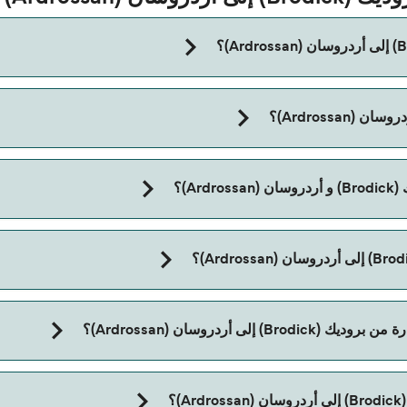
مدة الرحلة بالعبّارة من بروديك (Brodick) إلى أردروسان (Ardrossan) تقريباً 55 
A)؟
 أردروسان (Ardrossan)؟
؟