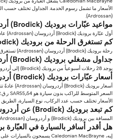
(Ardrossan).
مواعيد عبّارات بروديك (Brodick) أردروسان (Ardrossan)
أول عبّارة بروديك (Brodick) أردروسان (Ardrossan) عادةً تغادر من بروديك (Brodick) حوالي 08:20. وآخر عبّارة تغادر عادةً 21:40.
كم تستغرق الرحلة من بروديك (Brodick) إلى أردروسان (Ardrossan)؟
رحلة بروديك (Brodick) أردروسان (Ardrossan) تستغرق تقريباً 55 دقايق. مدة الرحلة تختلف حسب المشغلين وظروف الطقس.
جداول مشغلي بروديك (Brodick) أردروسان (Ardrossan)
يوجد 28 رحلات أسبوعياً من بروديك (Brodick) إلى أردروسان (Ardrossan) مع Caledonian MacBrayne. الجداول قد تتغير حسب الموسم.
أسعار عبّارات بروديك (Brodick) أردروسان (Ardrossan)
السعر المتوسط للراكب بدون سيارة هو SAR55٫54 ر.ق.‏SAR*. السعر المتوسط للراكب مع سيارة هو 323٫13 ر.ق.‏SAR*.
الأسعار تختلف حسب عدد الركاب، نوع السيارة، الطريق ووقت الرحلة. الأسعار مأخوذة م
كم تبعد بروديك (Brodick) عن أردروسان (Ardrossan)؟
المسافة بين بروديك (Brodick) و أردروسان (Ardrossan) تقريباً 22٫2 ميل (35٫7 كم) أو 19 ميل بحري.
هل أقدر أسافر بالسيارة في العبّارة بروديك (Brodick) أردروسان (