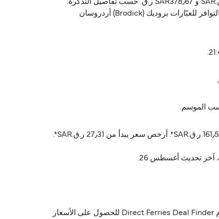
Caledonian MacBrayne يشغّل العبّارة من بروديك (Brodick) إلى أردروسان (Ardrossan). أسعار العبّارة تتراوح بين 27٫31 ر.ق.‏SAR و SAR378٫67 ر.ق.‏ حسب تفاصيل التذكرة.
الأسعار ما تشمل رسوم الخدمة. الجداول تختلف حسب الموسم، استخدم Direct Ferries Deal Finder للحصول على الأسعار والتوافر للعبّارات بروديك (Brodick) أردروسان
أسعار بروديك (Brodick) أردروسان (Ardrossan) عادةً تتراوح بين 27٫31 ر.ق.‏SAR* و 378٫67 ر.ق.‏SAR*. السعر المتوسط عادةً 161٫56 ر.ق.‏SAR*. أرخص سعر يبدأ من 27٫31 ر.ق.‏SAR*.
إيه، Caledonian MacBrayne يسمحون بالسيارات على متن العبّارات بين بروديك (Brodick) و أردروسان (Ardrossan). استخدم Direct Ferries Deal Finder للحصول على الأسعار