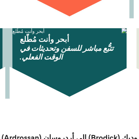
أبحر وأنت مُطّلع
تتبُّع مباشر للسفن وتحديثات في
الوقت الفعلي.
 (Ardrossan)