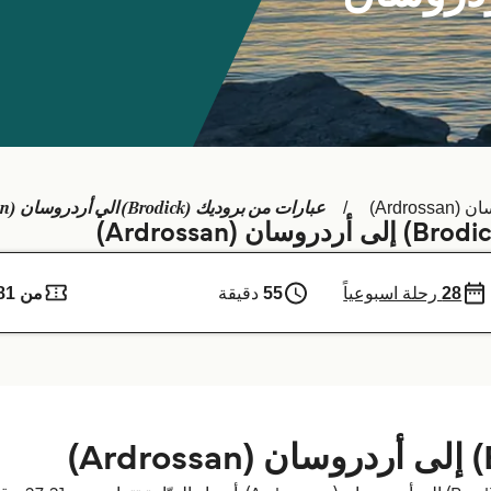
عبارات من بروديك (Brodick) الي أردروسان (Ardrossan)
Ardross)
28
رحلة اسبوعياً
55
دقيقة
من 81 ر.ق.‏