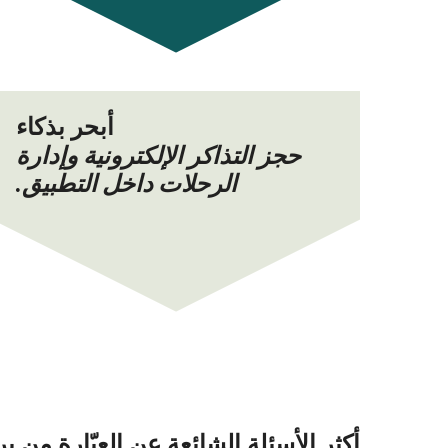
أبحر بذكاء
حجز التذاكر الإلكترونية وإدارة
الرحلات داخل التطبيق.
أكثر الأسئلة الشائعة عن العبّارة من بروديك (Brodick) إلى أردروسان