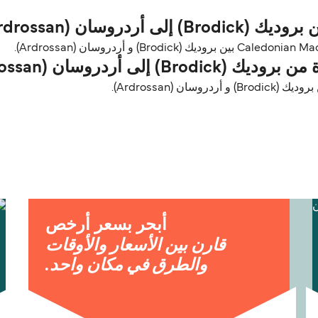
وسان (Ardrossan)؟
 أردروسان (Ardrossan)؟
 (Ardrossan).
أبحر بسعر أرخص
قارن بين الأسعار والأوقات
والطرق في مكان واحد.