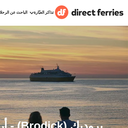
تذاكر العبّارة
الباحث عن الرحلا
بروديك (ck