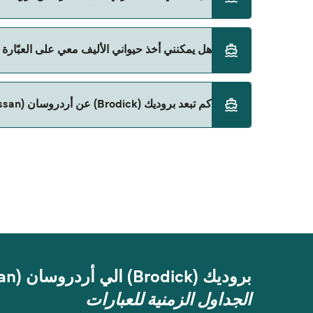
Caledonian MacBrayne
نعم، يمكنك السفر مع سيارتك على العبّارة من بروديك (Brodick) إلى أردروسان (Ardrossan) م
هل يمكنني أخذ حيواني الأليف معي على العبّارة من بروديك (Brodick) إلى أرد
Caledonian MacBrayne
حالياً لا يُسمح باصطحاب الحيوانات على العبّارة بين بروديك (Brodick) و أردروسان (san
كم تبعد بروديك (Brodick) عن أردروسان (Ardrossan)؟
المسافة بين بروديك (Brodick) و أردروسان (Ardrossan) هي 19 ميل بحري.
بروديك (Brodick) الي أردروسان (Ardrossan)
الجداول الزمنية للعبارات