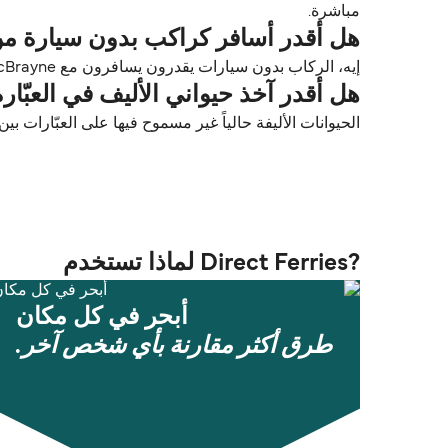
مباشرة.
هل أقدر أسافر كراكب بدون سيارة من بروديك (Brodick) إلى أردر
إيه، الركاب بدون سيارات يقدرون يسافرون مع Caledonian MacBrayne بين بروديك (Brodick) و أردروسان (Ardrossan).
هل أقدر آخذ حيواني الأليف في العبّارة من بروديك (Brodick) إلى
الحيوانات الأليفة حالياً غير مسموح فيها على العبّارات بين بروديك (Brodick) و أردروسان
?Direct Ferries لماذا تستخدم
أبحر في كل مكان
طرق أكثر مقارنة بأي شخص آخر.