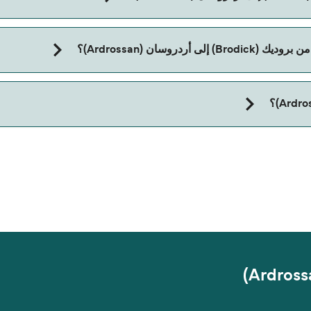
ع:
روسان (Ardrossan)؟
Ardros).