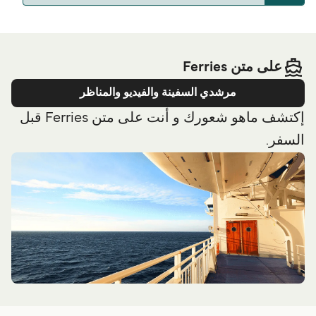
حالياً ما في فيري متجه إلى بلجيكا. شوف Deal Finder
عندنا لطرق بديلة.
على متن Ferries
مرشدي السفينة والفيديو والمناظر
إكتشف ماهو شعورك و أنت على متن Ferries قبل
السفر.