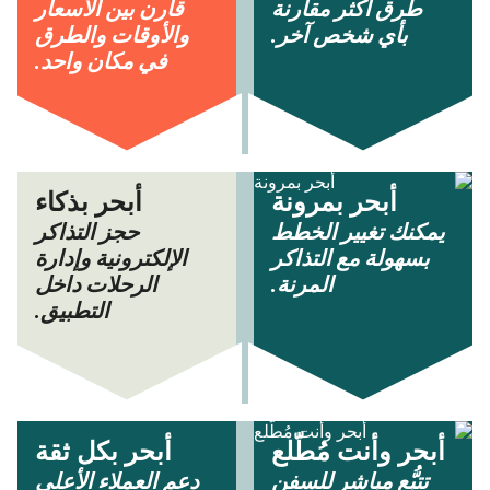
طرق أكثر مقارنة
قارن بين الأسعار
بأي شخص آخر.
والأوقات والطرق
في مكان واحد.
أبحر بمرونة
أبحر بذكاء
يمكنك تغيير الخطط
حجز التذاكر
بسهولة مع التذاكر
الإلكترونية وإدارة
المرنة.
الرحلات داخل
التطبيق.
أبحر وأنت مُطّلع
أبحر بكل ثقة
تتبُّع مباشر للسفن
دعم العملاء الأعلى