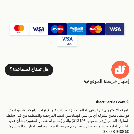
هل تحتاج لمساعدة؟
إظهار خريطة الموقع
العبارات
الحجوزات
البلدان
الإقامة
© Direct Ferries.com
خدمات الزبائن
العبارات
الموقع الإلكتروني الرائد في العالم لحجز العبّارات عبر الإنترنت، دايركت فيريو ليمتد،
الباحث عن الرحلات والموانئ
شحن
هو ممثل معين لشركة أي تي سي كومبلاينس ليمتد المرخصة والمنظمة من قبل سلطة
السلوك المالي (رقم تسجيلها 313486) والذي يُسمح له بتقديم المشورة بشأن عقود
تذاكر العبّارة
عبارة صغيرة
التأمين العامة وترتيبها بصفته وسيط. رقم ضريبة القيمة المضافة للعبارات المباشرة:
القطار والعبارة
GB 238 9488 50.