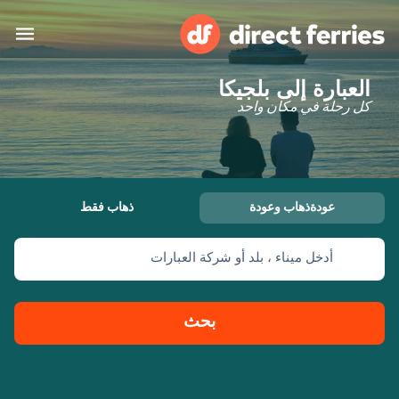
العبارة إلى بلجيكا
البلدان
كل رحلة في مكان واحد
تذاكر العبّارة
الباحث عن الرحلات والموانئ
الإقامة
العبارات
عودةذهاب وعودة
ذهاب فقط
العربية
أدخل ميناء ، بلد أو شركة العبارات
حسابي
المغرب
United States
خدمات الزبائن
Россия
Suisse (FR)
بحث
Catalan
Portugal
Suomi
대한민국