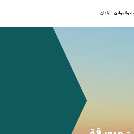
ت والموانئ
البلدان
شلونة (Barcelona) - ميورقة