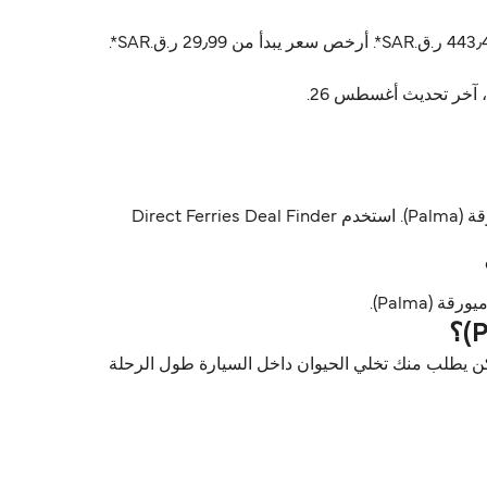
أسعار برشلونة (Barcelona) ميورقة (Palma) عادةً تتراوح بين 29٫99 ر.ق.‏SAR* و 1٬045٫92 ر.ق.‏SAR*. السعر المتوسط عادةً 443٫44 ر.ق.‏SAR*. أرخص سعر يبدأ من 29٫99 ر.ق.‏SAR*.
إيه، Balearia, Grandi Navi Veloci & Trasmed GLE يسمحون بالسيارات على متن العبّارات بين برشلونة (Barcelona) و ميورقة (Palma). استخدم Direct Ferries Deal Finder
نة (Barcelona) و ميورقة (Palma) مع Balearia. لكن لازم تعرف إنه ممكن يطلب منك تخلي الحيوان داخل السيارة طول الرحلة