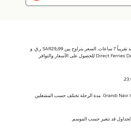
العبّارة برشلونة (Barcelona) ميورقة (Palma) يشغّلها 3 شركات: Balearia, Grandi Navi Veloci & Trasmed GLE. الرحلة تاخذ تقريباً 7 ساعات. السعر يتراوح بين SAR29٫99 ر.ق.‏ و
1٬045٫92 ر.ق.‏SAR حسب تفاصيل التذكرة. الأسعار ما تشمل رسوم الخدمة. الجداول تختلف حسب الموسم، استخدم Direct Ferries Deal Finder للحصول على الأسعار والتوافر
رحلة برشلونة (Barcelona) ميورقة (Palma) تستغرق تقريباً 7 ساعات. أسرع رحلة تقريباً 7 ساعات مع Grandi Navi Veloci & Trasmed GLE. مدة الرحلة تختلف حسب المشغلين