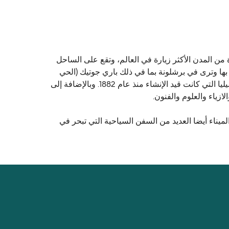
ة من المدن الأكثر زيارة في العالم، وتقع على الساحل
 بها وترى في برشلونة بما في ذلك باري جوتيك (الحي
القوطي) حيث العديد من مباني القرون الوسطى. معالم المدينة السياحية المعروفة هي الكنيسة ما زالت لم تنته بعد ساغرادا فاميليا التي كانت قيد الإنشاء منذ عام 1882. وبالإضافة إلى
زياء والعلوم والفنون.
يناء أيضا العديد من السفن السياحية التي تبحر في