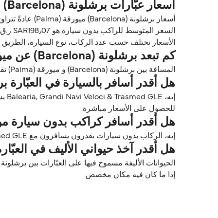
أسعار عبّارات برشلونة (Barcelona) ميورقة (Palma)
السعر المتوسط للراكب بدون سيارة هو SAR198٫07 ر.ق.‏SAR*. السعر المتوسط للراكب مع سيارة هو 502٫41 ر.ق.‏SAR*.
الأسعار تختلف حسب عدد الركاب، نوع السيارة، الطريق ووقت الرحلة. الأسعار مأخوذة م
كم تبعد برشلونة (Barcelona) عن ميورقة (Palma)؟
المسافة بين برشلونة (Barcelona) و ميورقة (Palma) تقريباً 129٫4 ميل (208٫2 كم) أو 112 ميل بحري.
هل أقدر أسافر بالسيارة في العبّارة برشلونة (Barcelona) ميو
للحصول على الأسعار مباشرة.
هل أقدر أسافر كراكب بدون سيارة من برشلونة (Barcelona) إل
إيه، الركاب بدون سيارات يقدرون يسافرون مع Balearia, Grandi Navi Veloci & Trasmed GLE بين برشلونة (Barcelona) و ميورقة (Palma).
هل أقدر آخذ حيواني الأليف في العبّارة من برشلونة (rcelona
إذا ما كان فيه مكان مخصص.