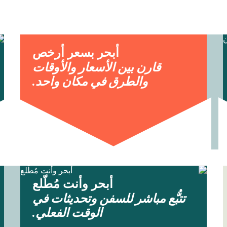
أبحر بسعر أرخص
قارن بين الأسعار والأوقات
والطرق في مكان واحد.
أبحر وأنت مُطّلع
تتبُّع مباشر للسفن وتحديثات في
الوقت الفعلي.