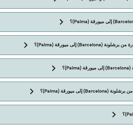
B) إلى ميورقة (Palma)؟
P)؟
مع:
إلى ميورقة (Palma)؟
تاج إلى جواز سفر للحيوان. يرجى مراجعة تعليمات شركات العبّارات بخصوص