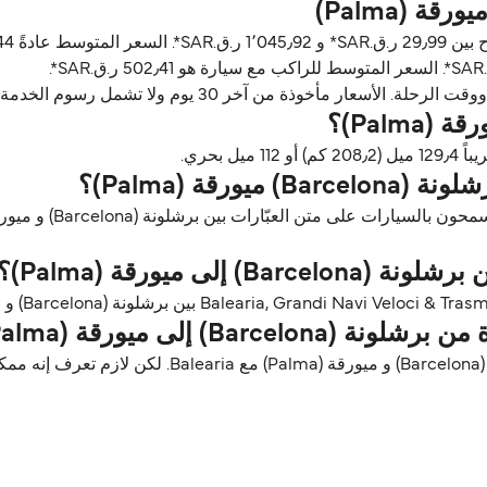
ن آخر 30 يوم ولا تشمل رسوم الخدمة، آخر تحديث أغسطس 26.
رقة (Palma)؟
ى ميورقة (Palma)؟
Ba) إلى ميورقة (Palma)؟
الحيوانات الأليفة مسموح فيها على العبّارات بين برشلو