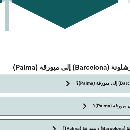
يورقة (Palma)
مدة الرحلة بالعبّارة من برشلونة (Barcelona) إلى ميورقة (Palma) تقريباً 7 ساعات
Pa)؟