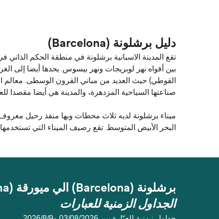
المسافة بين برشلونة (Barcelona) و ميورقة (Palma) هي 112 ميل بحري.
دليل برشلونة (Barcelona)
تقع المدينة الاسبانية برشلونة في منطقة الحكم الذاتي في 
بين أفواه نهر لوبريجات ​​ونهر بيسوس. يحدها أيضا إلى ا
صناعتها السياحية المزدهرة، والمدينة هي أيضا مقصدا للع
ميناء برشلونة لديه ثلاث محطات وبها منفذ رحيل معروف ل
البحر الأبيض المتوسط. تقع رصيف الميناء التي تستخدمها 
برشلونة (Barcelona) الي ميورقة (Palma)
الجداول الزمنية للعبارات
جداول زمنية للعبّارة بين 03/08/2026 و9‏/8‏/2026