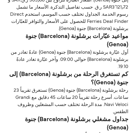
إلى جنوة (Genoa). أسعار العبّارة تتراوح بين 305٫66 ر.ق.‏SAR و
SAR3٬121٫72 ر.ق.‏ حسب تفاصيل التذكرة. الأسعار ما تشمل
رسوم الخدمة. الجداول تختلف حسب الموسم، استخدم Direct
Ferries Deal Finder للحصول على الأسعار والتوافر للعبّارات
برشلونة (Barcelona) جنوة (Genoa).
مواعيد عبّارات برشلونة (Barcelona) جنوة
(Genoa)
أول عبّارة برشلونة (Barcelona) جنوة (Genoa) عادةً تغادر من
برشلونة (Barcelona) حوالي 09:00. وآخر عبّارة تغادر عادةً
19:10.
كم تستغرق الرحلة من برشلونة (Barcelona) إلى
جنوة (Genoa)؟
رحلة برشلونة (Barcelona) جنوة (Genoa) تستغرق تقريباً 23
ساعات. أسرع رحلة تقريباً 20 ساعات 45 دقايق مع Grandi
Navi Veloci. مدة الرحلة تختلف حسب المشغلين وظروف
الطقس.
جداول مشغلي برشلونة (Barcelona) جنوة
(Genoa)