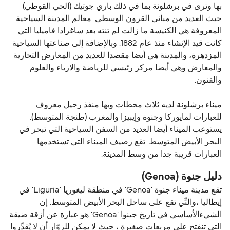
بها وترى في برشلونة بما في ذلك باري جوتيك (الحي القوطي)
حيث العديد من مباني القرون الوسطى. معالم المدينة السياحية
المعروفة هي الكنيسة ما زالت لم تنته بعد ساغرادا فاميليا التي
كانت قيد الإنشاء منذ عام 1882. وبالإضافة إلى صناعتها السياحية
المزدهرة، والمدينة هي أيضا مقصدا للعديد من المعارض التجارية
والمعارض وهي أيضا مركز رئيسي للرياضة والازياء والعلوم
والفنون.
ميناء برشلونة لديه ثلاث محطات وبها منفذ رحيل معروف
للعبارات لمايوركا وجنوة وإيبيزا والمغرب (طنجة المتوسط).
يستوعب الميناء أيضا العديد من السفن السياحية التي تبحر في
البحر الأبيض المتوسط. تقع رصيف الميناء التي تستخدمها
العبارات قريبة جدا من وسط المدينة.
دليل جنوة (Genoa)
تقع مدينة ميناء جنوة 'Genoa' في منطقة ليغوريا 'Liguria' في
إيطاليا ،والتِّي تقع على ساحل البحر الأبيض المتوسط. إن
الشيءالأساسي في تاريخ جينوا 'Genoa' هو عبارة عن أزقة ضيقة
التي تنفتح على مربعات صغيرة ، حيث لا يمكن للزوّار أن لا يُقدِّروا