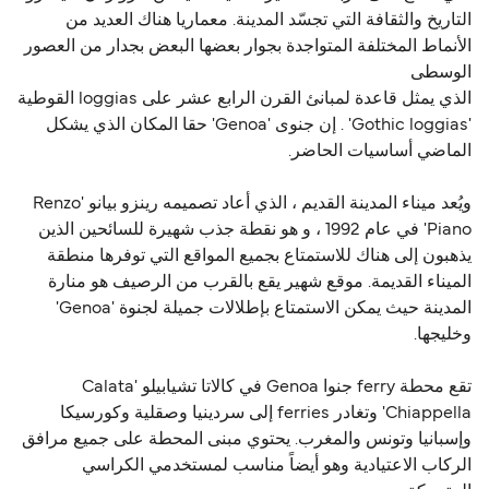
التاريخ والثقافة التي تجسّد المدينة. معماريا هناك العديد من
الأنماط المختلفة المتواجدة بجوار بعضها البعض بجدار من العصور
الوسطى
الذي يمثل قاعدة لمبانئ القرن الرابع عشر على loggias القوطية
'Gothic loggias' . إن جنوى 'Genoa' حقا المكان الذي يشكل
الماضي أساسيات الحاضر.
ويُعد ميناء المدينة القديم ، الذي أعاد تصميمه رينزو بيانو 'Renzo
Piano' في عام 1992 ، و هو نقطة جذب شهيرة للسائحين الذين
يذهبون إلى هناك للاستمتاع بجميع المواقع التي توفرها منطقة
الميناء القديمة. موقع شهير يقع بالقرب من الرصيف هو منارة
المدينة حيث يمكن الاستمتاع بإطلالات جميلة لجنوة 'Genoa'
وخليجها.
تقع محطة ferry جنوا Genoa في كالاتا تشيابيلو 'Calata
Chiappella' وتغادر ferries إلى سردينيا وصقلية وكورسيكا
وإسبانيا وتونس والمغرب. يحتوي مبنى المحطة على جميع مرافق
الركاب الاعتيادية وهو أيضاً مناسب لمستخدمي الكراسي