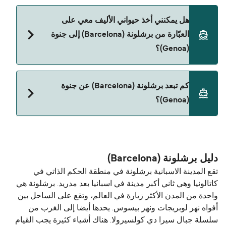
نعم، يمكنك السفر مع سيارتك على العبّارة من برشلونة
هل يمكنني أخذ حيواني الأليف معي على
(Barcelona) إلى جنوة (Genoa) مع:
العبّارة من برشلونة (Barcelona) إلى جنوة
Grandi Navi Veloci
(Genoa)؟
نعم، الحيوانات الأليفة مسموح بها على العبّارة. قد تحتاج
كم تبعد برشلونة (Barcelona) عن جنوة
إلى جواز سفر للحيوان. يرجى مراجعة تعليمات شركات
(Genoa)؟
العبّارات بخصوص الحيوانات. حالياً يمكنك أخذ حيواناتك
الأليفة على العبّارة مع:
المسافة بين برشلونة (Barcelona) و جنوة (Genoa) هي
Grandi Navi Veloci
443 ميل بحري.
دليل برشلونة (Barcelona)
تقع المدينة الاسبانية برشلونة في منطقة الحكم الذاتي في
كاتالونيا وهي ثاني أكبر مدينة في اسبانيا بعد مدريد. برشلونة هي
واحدة من المدن الأكثر زيارة في العالم، وتقع على الساحل بين
أفواه نهر لوبريجات ​​ونهر بيسوس. يحدها أيضا إلى الغرب من
سلسلة جبال سيرا دي كولسيرولا. هناك أشياء كثيرة يجب القيام