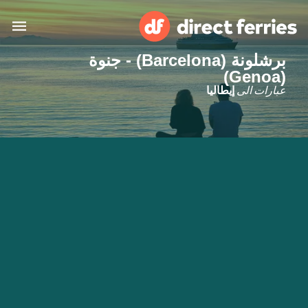
برشلونة (Barcelona) - جنوة
(Genoa)
البلدان
عبارات الى
إيطاليا
تذاكر العبّارة
الباحث عن الرحلات والموانئ
الإقامة
العبارات
العربية
حسابي
المغرب
United States
خدمات الزبائن
Россия
Suisse (FR)
Catalan
Portugal
Suomi
대한민국