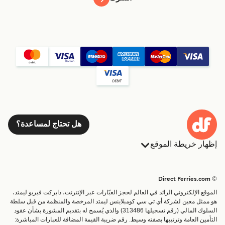
هل تحتاج لمساعدة؟
إظهار خريطة الموقع
العبارات
الحجوزات
البلدان
الإقامة
© Direct Ferries.com
خدمات الزبائن
العبارات
الموقع الإلكتروني الرائد في العالم لحجز العبّارات عبر الإنترنت، دايركت فيريو ليمتد،
الباحث عن الرحلات والموانئ
شحن
هو ممثل معين لشركة أي تي سي كومبلاينس ليمتد المرخصة والمنظمة من قبل سلطة
السلوك المالي (رقم تسجيلها 313486) والذي يُسمح له بتقديم المشورة بشأن عقود
تذاكر العبّارة
عبارة صغيرة
التأمين العامة وترتيبها بصفته وسيط. رقم ضريبة القيمة المضافة للعبارات المباشرة:
القطار والعبارة