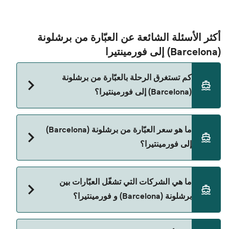
أكثر الأسئلة الشائعة عن العبّارة من برشلونة
(Barcelona) إلى فورمينتيرا
كم تستغرق الرحلة بالعبّارة من برشلونة
(Barcelona) إلى فورمينتيرا؟
مدة الرحلة بالعبّارة من برشلونة (Barcelona) إلى
ما هو سعر العبّارة من برشلونة (Barcelona)
فورمينتيرا تقريباً 11 ساعات 30 دقائق. مدة الإبحار ممكن
إلى فورمينتيرا؟
تختلف حسب الموسم والشركة، لذلك ننصحك بمراجعة
الأوقات المباشرة باستخدام Direct Ferries Deal
Finder.
سعر العبّارة من برشلونة (Barcelona) إلى فورمينتيرا
ما هي الشركات التي تشغّل العبّارات بين
يختلف حسب الموسم. متوسط سعر الرحلة هو 988٫37
برشلونة (Barcelona) و فورمينتيرا؟
ر.ق.‏SAR. السعر لا يشمل رسوم الحجز.
Balearia هي المشغّل الرئيسي للعبّارة من برشلونة