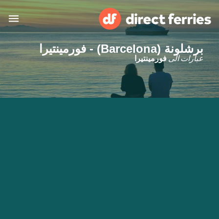
برشلونة (Barcelona) - فورمينتيرا
البلدان
عبارات الى
فورمينتيرا
تذاكر العبّارة
الباحث عن الرحلات والموانئ
الإقامة
العبارات
العربية
حسابي
المغرب
United States
خدمات الزبائن
Россия
Suisse (FR)
Catalan
Portugal
Suomi
대한민국