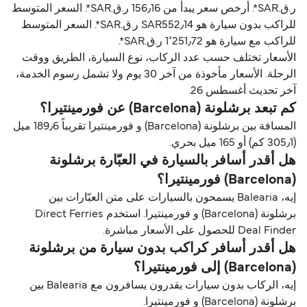
ر.ق.‏SAR*. أرخص سعر يبدأ من 156٫16 ر.ق.‏SAR*. السعر المتوسط
للراكب بدون سيارة هو SAR552٫14 ر.ق.‏SAR*. السعر المتوسط
للراكب مع سيارة هو 1٬251٫72 ر.ق.‏SAR*.
الأسعار تختلف حسب عدد الركاب، نوع السيارة، الطريق ووقت
الرحلة. الأسعار مأخوذة من آخر 30 يوم ولا تشمل رسوم الخدمة،
آخر تحديث أغسطس 26.
كم تبعد برشلونة (Barcelona) عن فورمينتيرا؟
المسافة بين برشلونة (Barcelona) و فورمينتيرا تقريباً 189٫6 ميل
(305٫1 كم) أو 165 ميل بحري.
هل أقدر أسافر بالسيارة في العبّارة برشلونة
(Barcelona) فورمينتيرا؟
إيه، Balearia يسمحون بالسيارات على متن العبّارات بين
برشلونة (Barcelona) و فورمينتيرا. استخدم Direct Ferries
Deal Finder للحصول على الأسعار مباشرة.
هل أقدر أسافر كراكب بدون سيارة من برشلونة
(Barcelona) إلى فورمينتيرا؟
إيه، الركاب بدون سيارات يقدرون يسافرون مع Balearia بين
برشلونة (Barcelona) و فورمينتيرا.