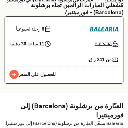
عبارات من برشلونة (Barcelona) الي فورمينتيرا
مُشغلي العبارات الرائجين تجاه برشلونة
Schweiz (DE)
Deutschland
فورمينتيرا
(Barcelona) -
Україна
Norge
6
رحلة اسبوعياً
Maroc (FR)
Indonesia
Balearia
11
ساعة
30
دقيقة
من 241 ر.ق.‏
للحصول على السعر
العبّارة من برشلونة (Barcelona) إلى
فورمينتيرا
Balearia يشغّل العبّارة من برشلونة (Barcelona) إلى فورمينتيرا.