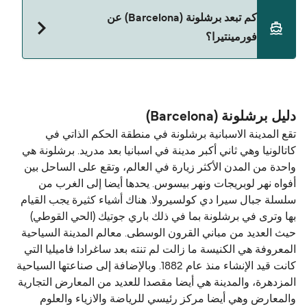
نعم، الحيوانات الأليفة مسموح بها على العبّارة. قد تحتاج
كم تبعد برشلونة (Barcelona) عن
إلى جواز سفر للحيوان. يرجى مراجعة تعليمات شركات
فورمينتيرا؟
العبّارات بخصوص الحيوانات. حالياً يمكنك أخذ حيواناتك
الأليفة على العبّارة مع:
المسافة بين برشلونة (Barcelona) و فورمينتيرا هي 165
Balearia
ميل بحري.
دليل برشلونة (Barcelona)
تقع المدينة الاسبانية برشلونة في منطقة الحكم الذاتي في
كاتالونيا وهي ثاني أكبر مدينة في اسبانيا بعد مدريد. برشلونة هي
واحدة من المدن الأكثر زيارة في العالم، وتقع على الساحل بين
أفواه نهر لوبريجات ​​ونهر بيسوس. يحدها أيضا إلى الغرب من
سلسلة جبال سيرا دي كولسيرولا. هناك أشياء كثيرة يجب القيام
بها وترى في برشلونة بما في ذلك باري جوتيك (الحي القوطي)
حيث العديد من مباني القرون الوسطى. معالم المدينة السياحية
المعروفة هي الكنيسة ما زالت لم تنته بعد ساغرادا فاميليا التي
كانت قيد الإنشاء منذ عام 1882. وبالإضافة إلى صناعتها السياحية
المزدهرة، والمدينة هي أيضا مقصدا للعديد من المعارض التجارية
والمعارض وهي أيضا مركز رئيسي للرياضة والازياء والعلوم