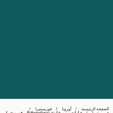
Nederland
Slovensko
Australia
Česká republika
New Zealand
España
日本
France
Ireland
Sverige
中国
Danmark
UK
Türkiye
Italia
Österreich (DE)
Canada
Canada (FR)
Ελλάδα
België (NL)
الصفحة الرئيسية
أوروبا
فورمينتيرا
Polska
Belgique (FR)
فورمينتيرا