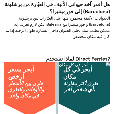
هل أقدر آخذ حيواني الأليف في العبّارة من برشلونة
(Barcelona) إلى فورمينتيرا؟
الحيوانات الأليفة مسموح فيها على العبّارات بين برشلونة
(Barcelona) و فورمينتيرا مع Balearia. لكن لازم تعرف إنه
ممكن يطلب منك تخلي الحيوان داخل السيارة طول الرحلة إذا ما
كان فيه مكان مخصص.
?Direct Ferries لماذا تستخدم
أبحر في كل
أبحر بسعر
مكان
أرخص
طرق أكثر مقارنة
قارن بين الأسعار
بأي شخص آخر.
والأوقات والطرق
في مكان واحد.