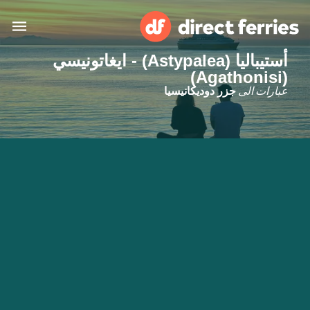
أستيباليا (Astypalea) - ايغاتونيسي
(Agathonisi)
البلدان
عبارات الى
جزر دوديكانيسيا
تذاكر العبّارة
الباحث عن الرحلات والموانئ
الإقامة
العبارات
العربية
حسابي
المغرب
United States
خدمات الزبائن
Россия
Suisse (FR)
Catalan
Portugal
Suomi
대한민국