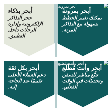
أبحر بمرونة
أبحر بذكاء
يمكنك تغيير الخطط
حجز التذاكر
بسهولة مع التذاكر
الإلكترونية وإدارة
المرنة.
الرحلات داخل
التطبيق.
أبحر وأنت مُطّلع
أبحر بكل ثقة
تتبُّع مباشر للسفن
دعم العملاء الأعلى
وتحديثات في الوقت
تقييمًا عند الحاجة
الفعلي.
إليه.