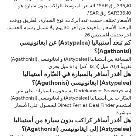
336٫10 ر.ق.‏SAR*. السعر المتوسط للراكب بدون سيارة هو
SAR336٫10 ر.ق.‏SAR*.
الأسعار تختلف حسب عدد الركاب، نوع السيارة، الطريق ووقت
الرحلة. الأسعار مأخوذة من آخر 30 يوم ولا تشمل رسوم الخدمة،
آخر تحديث أغسطس 26.
كم تبعد أستيباليا (Astypalea) عن ايغاتونيسي
(Agathonisi)؟
المسافة بين أستيباليا (Astypalea) و ايغاتونيسي (Agathonisi)
تقريباً 70٫4 ميل (113٫3 كم) أو 61 ميل بحري.
هل أقدر أسافر بالسيارة في العبّارة أستيباليا
(Astypalea) ايغاتونيسي (Agathonisi)؟
إيه، Dodekanisos Seaways يسمحون بالسيارات على متن
العبّارات بين أستيباليا (Astypalea) و ايغاتونيسي (Agathonisi).
استخدم Direct Ferries Deal Finder للحصول على الأسعار
مباشرة.
هل أقدر أسافر كراكب بدون سيارة من أستيباليا
(Astypalea) إلى ايغاتونيسي (Agathonisi)؟