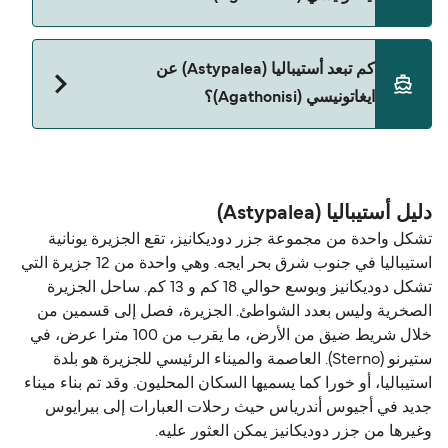
حالياً لا يُسمح باصطحاب الحيوانات على العبّارة بين
كم تبعد أستيباليا (Astypalea) عن
أستيباليا (Astypalea) و ايغاتونيسي (Agathonisi).
ايغاتونيسي (Agathonisi)؟
المسافة بين أستيباليا (Astypalea) و ايغاتونيسي
(Agathonisi) هي 61 ميل بحري.
دليل أستيباليا (Astypalea)
تشكل واحدة من مجموعة جزر دوديكانيز، تقع الجزيرة يونانية
استيباليا في جنوب شرق بحر ايجه. وهي واحدة من 12 جزيرة التي
تشكل دوديكانيز وبوسع حوالي 18 كم و 13 كم. ساحل الجزيرة
الصخرية وليس بعدد الشواطئ. الجزيرة، فصل إلى قسمين من
خلال شريط ضيق من الأرض، ما يقرب من 100 مترا عرض، في
ستيرنو (Sterno). العاصمة والميناء الرئيسي للجزيرة هو بلدة
استيباليا، أو خورا كما يسميها السكان المحليون. وقد تم بناء ميناء
جديد في أجيوس أندرياس حيث رحلات العبارات إلى بيرايوس
وغيرها من جزر دوديكانيز يمكن العثور عليه.