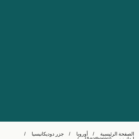
Nederland
Slovensko
Australia
Česká republika
New Zealand
España
日本
France
Ireland
Sverige
中国
Danmark
UK
Türkiye
Italia
Österreich (DE)
Canada
Canada (FR)
Ελλάδα
België (NL)
الصفحة الرئيسية
أوروبا
جزر دوديكانيسيا
Polska
Belgique (FR)
ايغاتونيسي (Agathonisi)