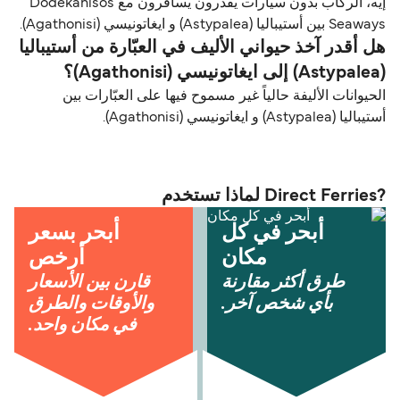
إيه، الركاب بدون سيارات يقدرون يسافرون مع Dodekanisos
Seaways بين أستيباليا (Astypalea) و ايغاتونيسي (Agathonisi).
هل أقدر آخذ حيواني الأليف في العبّارة من أستيباليا
(Astypalea) إلى ايغاتونيسي (Agathonisi)؟
الحيوانات الأليفة حالياً غير مسموح فيها على العبّارات بين
أستيباليا (Astypalea) و ايغاتونيسي (Agathonisi).
?Direct Ferries لماذا تستخدم
أبحر في كل
أبحر بسعر
مكان
أرخص
طرق أكثر مقارنة
قارن بين الأسعار
بأي شخص آخر.
والأوقات والطرق
في مكان واحد.