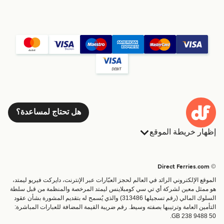
هل تحتاج لمساعدة؟
إظهار خريطة الموقع
العبارات
الحجوزات
البلدان
الإقامة
© Direct Ferries.com
خدمات الزبائن
العبارات
الموقع الإلكتروني الرائد في العالم لحجز العبّارات عبر الإنترنت، دايركت فيريو ليمتد،
الباحث عن الرحلات والموانئ
شحن
هو ممثل معين لشركة أي تي سي كومبلاينس ليمتد المرخصة والمنظمة من قبل سلطة
السلوك المالي (رقم تسجيلها 313486) والذي يُسمح له بتقديم المشورة بشأن عقود
تذاكر العبّارة
عبارة صغيرة
التأمين العامة وترتيبها بصفته وسيط. رقم ضريبة القيمة المضافة للعبارات المباشرة:
القطار والعبارة
GB 238 9488 50.