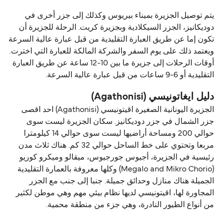
يتم توصيل الجزيرة بميناء بيريوس وكذلك إلى جزر أخرى في
دوديكانيز، الجزر السيكلادية وبجزيرة كريت. الرحلة للجزيرة أن
تكون إما عن طريق العبارة التقليدية من قبل عبارة عالية السرعة
ويعتمد ذلك على يوم السفر والشركة المالكة للعبارة التي اخترت.
أوقات الرحلات إلى جزيرة ما بين 10-12 ساعة عن طريق العبارة
التقليدية أو 6-9 ساعات من قبل عبارة عالية السرعة.
دليل ايغاتونيسي (Agathonisi)
الجزيرة اليونانية الصغيرة اقيتونيسي (Agathonisi) احد اقصى
جزر الشمال في جزر دوديكانيز. سكان الجزيرة ليست سوى
حوالي 200 ومساحة أراضيها ليست سوى حوالي 14 كيلومترا
مربعا وتحتوي على خط الساحل حوالي 32 كم. هناك ثلاث مدن
رئيسية في الجزيرة، أجيوس جورجيوس، ميقالو وميكرو كوريو
(Megalo and Mikro Chorio) وكلها معروفة بالعمارة التقليدية
الجميلة هناك منازل وحدائق جميلة. جنبا إلى جنب مع الجزر
المجاورة لها، اقيتونيسي لديها نظام بيئي مهم وهي موطن لكثير
من أنواع الطيور النادرة، وهي جزء من منطقة محمية.