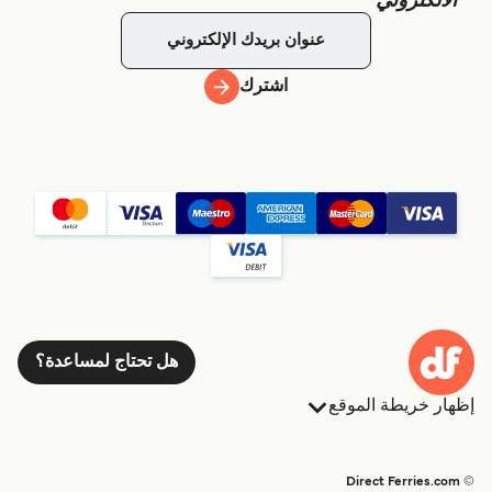
الالكتروني
اشترك
هل تحتاج لمساعدة؟
إظهار خريطة الموقع
العبارات
الحجوزات
البلدان
الإقامة
© Direct Ferries.com