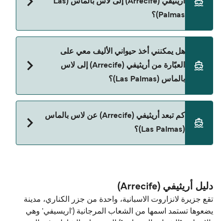
أريثيفي (Arrecife) إلى لاس بالماس (Las
Balearia
Palmas)؟
Naviera Armas
نعم، يمكنك السفر مع سيارتك على العبّارة من أريثيفي
هل يمكنني أخذ حيواني الأليف معي على
(Arrecife) إلى لاس بالماس (Las Palmas) مع:
العبّارة من أريثيفي (Arrecife) إلى لاس
Balearia
بالماس (Las Palmas)؟
Naviera Armas
نعم، الحيوانات الأليفة مسموح بها على العبّارة. قد تحتاج
كم تبعد أريثيفي (Arrecife) عن لاس بالماس
إلى جواز سفر للحيوان. يرجى مراجعة تعليمات شركات
(Las Palmas)؟
العبّارات بخصوص الحيوانات. حالياً يمكنك أخذ حيواناتك
الأليفة على العبّارة مع:
المسافة بين أريثيفي (Arrecife) و لاس بالماس (Las
Naviera Armas
Palmas) هي 122 ميل بحري.
دليل أريثيفي (Arrecife)
تقع جزيرة لانزاروت الاسبانية، واحدة من جزر الكناري، مدينة
يضعوها تستمد اسمها من الشعاب المرجانية ('اريسيفي' وهي