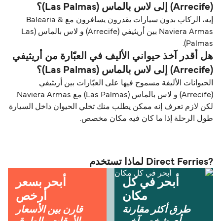
(Arrecife) إلى لاس بالماس (Las Palmas)؟
إيه، الركاب بدون سيارات يقدرون يسافرون مع Balearia &
Naviera Armas بين أريثيفي (Arrecife) و لاس بالماس (Las
Palmas).
هل أقدر آخذ حيواني الأليف في العبّارة من أريثيفي
(Arrecife) إلى لاس بالماس (Las Palmas)؟
الحيوانات الأليفة مسموح فيها على العبّارات بين أريثيفي
(Arrecife) و لاس بالماس (Las Palmas) مع Naviera Armas.
لكن لازم تعرف إنه ممكن يطلب منك تخلي الحيوان داخل السيارة
طول الرحلة إذا ما كان فيه مكان مخصص.
?Direct Ferries لماذا تستخدم
أبحر في كل
أبحر بسعر
مكان
أرخص
طرق أكثر مقارنة
قارن بين الأسعار