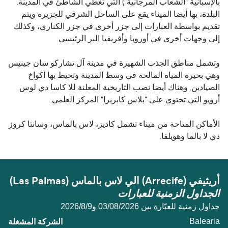
بالإسبانية "الشعاب المرجانية") التي تغطي الشاطئ في المدينة.
البلدة، بها أيضا الميناء يقع على الساحل الشرقي للجزيرة ويتم
تقديم بواسطة العبارات إلى جزر أخرى في جزر الكناري، وكذلك
إلى وجهات أخرى في أوروبا وأفريقيا البر الرئيسى.
وتشمل مناطق الجذب الشهيرة في مدينة آل تشاركو سان جينيس
وهي بحيرة المياه المالحة في وسط المدينة وتحيط بها أكواخ
الصيادين. وهناك أيضا نصب التاريخية المعلنة للا كاسا دي لوس
أرويو التي تحتوي على "بلاس كابريرا" المركز العلمي.
الأماكن المتاحة من ميناء تشمل كاديز، لاس بالماس، وسانتا كروز
دي لا بالما وهويلفا.
أريثيفي (Arrecife) الي لاس بالماس (Las Palmas)
الجداول الزمنية للعبارات
جداول زمنية للعبّارة بين 03/08/2026 و9‏/8‏/2026
Balearia