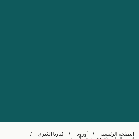
Nederland
Slovensko
Australia
Česká republika
New Zealand
España
日本
France
Ireland
Sverige
中国
Danmark
UK
Türkiye
Italia
Österreich (DE)
Canada
Canada (FR)
Ελλάδα
België (NL)
الصفحة الرئيسية
أوروبا
كناريا الكبرى
Polska
Belgique (FR)
لاس بالماس (Las Palmas)