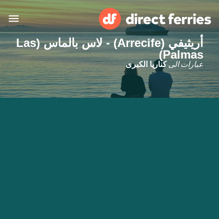
أريثيفي (Arrecife) - لاس بالماس (Las
البلدان
Palmas)
عبارات الى
كناريا الكبرى
تذاكر العبّارة
الباحث عن الرحلات والموانئ
الإقامة
العبارات
العربية
حسابي
المغرب
United States
خدمات الزبائن
Россия
Suisse (FR)
Catalan
Portugal
Suomi
대한민국