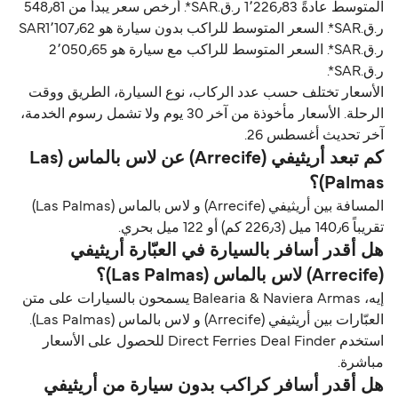
المتوسط عادةً 1٬226٫83 ر.ق.‏SAR*. أرخص سعر يبدأ من 548٫81
ر.ق.‏SAR*. السعر المتوسط للراكب بدون سيارة هو SAR1٬107٫62
ر.ق.‏SAR*. السعر المتوسط للراكب مع سيارة هو 2٬050٫65
ر.ق.‏SAR*.
الأسعار تختلف حسب عدد الركاب، نوع السيارة، الطريق ووقت
الرحلة. الأسعار مأخوذة من آخر 30 يوم ولا تشمل رسوم الخدمة،
آخر تحديث أغسطس 26.
كم تبعد أريثيفي (Arrecife) عن لاس بالماس (Las
Palmas)؟
المسافة بين أريثيفي (Arrecife) و لاس بالماس (Las Palmas)
تقريباً 140٫6 ميل (226٫3 كم) أو 122 ميل بحري.
هل أقدر أسافر بالسيارة في العبّارة أريثيفي
(Arrecife) لاس بالماس (Las Palmas)؟
إيه، Balearia & Naviera Armas يسمحون بالسيارات على متن
العبّارات بين أريثيفي (Arrecife) و لاس بالماس (Las Palmas).
استخدم Direct Ferries Deal Finder للحصول على الأسعار
مباشرة.
هل أقدر أسافر كراكب بدون سيارة من أريثيفي