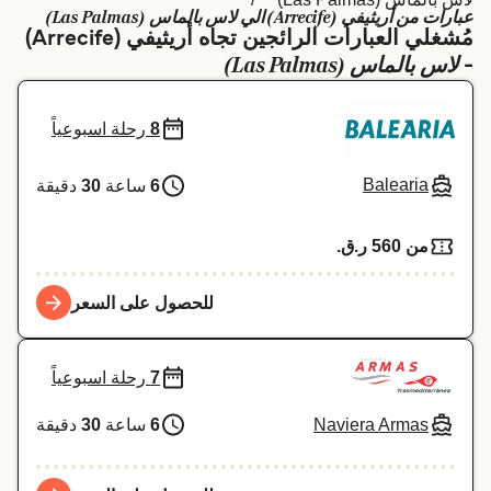
عبارات من أريثيفي (Arrecife) الي لاس بالماس (Las Palmas)
Schweiz (DE)
Deutschland
مُشغلي العبارات الرائجين تجاه أريثيفي (Arrecife)
لاس بالماس (Las Palmas)
-
Україна
Norge
Maroc (FR)
Indonesia
8
رحلة اسبوعياً
Balearia
6
ساعة
30
دقيقة
من 560 ر.ق.‏
للحصول على السعر
7
رحلة اسبوعياً
Naviera Armas
6
ساعة
30
دقيقة