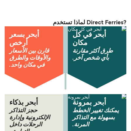
?Direct Ferries لماذا تستخدم
أبحر في كل
أبحر بسعر
مكان
أرخص
طرق أكثر مقارنة
قارن بين الأسعار
بأي شخص آخر.
والأوقات والطرق
في مكان واحد.
أبحر بمرونة
أبحر بذكاء
يمكنك تغيير الخطط
حجز التذاكر
بسهولة مع التذاكر
الإلكترونية وإدارة
المرنة.
الرحلات داخل