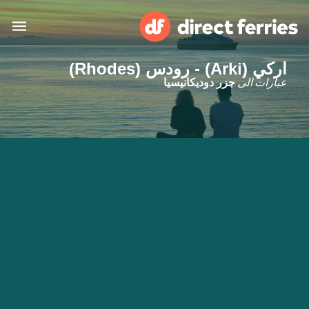
اركي (Arki) - رودس (Rhodes)
البلدان
عبارات الى
جزر دوديكانيسيا
تذاكر العبّارة
الباحث عن الرحلات والموانئ
الإقامة
العبارات
العربية
حسابي
المغرب
United States
خدمات الزبائن
Россия
Suisse (FR)
Catalan
Portugal
Suomi
대한민국