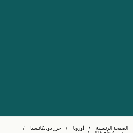
Nederland
Slovensko
Australia
Česká republika
New Zealand
España
日本
France
Ireland
Sverige
中国
Danmark
UK
Türkiye
Italia
Österreich (DE)
Canada
Canada (FR)
Ελλάδα
België (NL)
الصفحة الرئيسية
أوروبا
جزر دوديكانيسيا
Polska
Belgique (FR)
رودس (Rhodes)