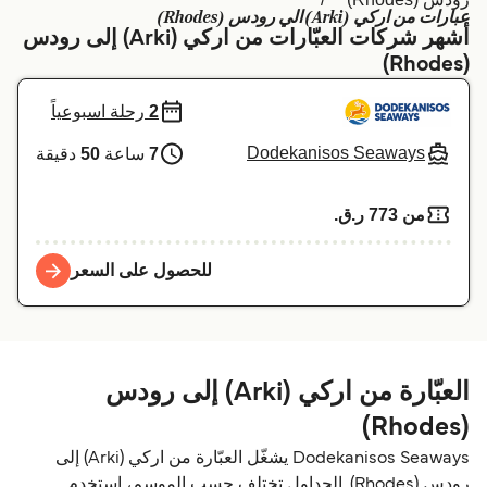
عبارات من اركي (Arki) الي رودس (Rhodes)
Schweiz (DE)
Deutschland
أشهر شركات العبّارات من اركي (Arki) إلى رودس
(Rhodes)
Україна
Norge
2
رحلة اسبوعياً
Maroc (FR)
Indonesia
Dodekanisos Seaways
7
ساعة
50
دقيقة
من 773 ر.ق.‏
للحصول على السعر
العبّارة من اركي (Arki) إلى رودس
(Rhodes)
Dodekanisos Seaways يشغّل العبّارة من اركي (Arki) إلى
رودس (Rhodes). الجداول تختلف حسب الموسم، استخدم