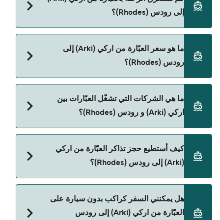
إلى رودس (Rhodes)؟
مدة الرحلة بالعبّارة من اركي (Arki) إلى رودس (Rhodes)
ما هو سعر العبّارة من اركي (Arki) إلى
تقريباً 7 ساعات 50 دقائق. مدة الإبحار ممكن تختلف
رودس (Rhodes)؟
حسب الموسم والشركة، لذلك ننصحك بمراجعة الأوقات
المباشرة باستخدام Direct Ferries Deal Finder.
سعر العبّارة من اركي (Arki) إلى رودس (Rhodes) يختلف
ما هي الشركات التي تشغّل العبّارات بين
حسب الموسم. متوسط سعر الرحلة هو 1٬513٫75
اركي (Arki) و رودس (Rhodes)؟
ر.ق.‏SAR. السعر لا يشمل رسوم الحجز.
Dodekanisos Seaways هي المشغّل الرئيسي للعبّارة
كيف أستطيع حجز تذاكر العبّارة من اركي
من اركي (Arki) إلى رودس (Rhodes).
(Arki) إلى رودس (Rhodes)؟
يمكنك الحجز عبر Direct Ferries Deal Finder ومراجعة
هل يمكنني السفر كراكب بدون سيارة على
صفحة العروض لمعرفة أحدث التخفيضات.
العبّارة من اركي (Arki) إلى رودس