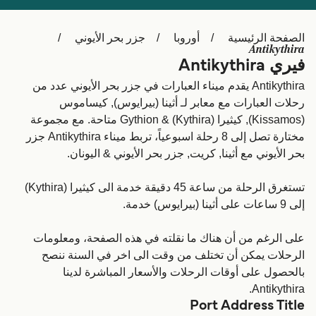
Schweiz (DE)
Deutschland
الصفحة الرئيسية
أوروبا
جزر بحر الأيوني
Україна
Norge
Antikythira
فيري Antikythira
Maroc (FR)
Indonesia
Antikythira يقدم ميناء العبارات في جزر بحر الأيوني عدد من
رحلات العبارات مع معابر لـ أثينا (بيرايوس), كيساموس
(Kissamos), کیثیرا (Kythira) & Gythion متاحة. مع مجموعة
مختارة تصل إلى 8 رحلة اسبوعياً، تربط ميناء Antikythira جزر
بحر الأيوني مع أثينا, كريت, جزر بحر الأيوني & اليونان.
تستغرق الرحلة من ساعة 45 دقيقة خدمة الى کیثیرا (Kythira)
إلى 9 ساعات على أثينا (بيرايوس) خدمة.
على الرغم من أن هناك ما نقلته في هذه الصفحة، ومعلومات
الرحلات يمكن أن تختلف من وقت الى اخر في السنة ننصح
بالحصول على أوقات الرحلات والأسعار المباشرة لدينا
Antikythira.
Port Address Title