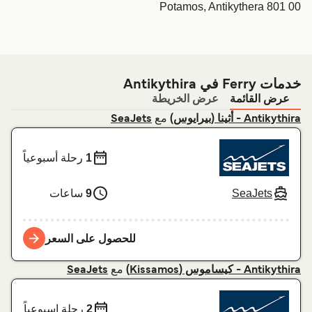
Potamos, Antikythera 801 00
خدمات Ferry في Antikythira
عرض القائمة
عرض الخريطة
مع
Antikythira - أثينا (بيرايوس)
SeaJets
1
رحلة أسبوعياً
SeaJets
9
ساعات
للحصول على السعر
مع
Antikythira - كيساموس (Kissamos)
SeaJets
2
رحلة اسبوعياً