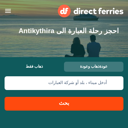
احجز رحلة العبارة الى Antikythira
البلدان
تذاكر العبّارة
الباحث عن الرحلات والموانئ
الإقامة
العبارات
عودةذهاب وعودة
ذهاب فقط
العربية
أدخل ميناء ، بلد أو شركة العبارات
حسابي
المغرب
United States
خدمات الزبائن
Россия
Suisse (FR)
بحث
Catalan
Portugal
Suomi
대한민국