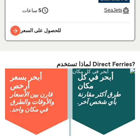
SeaJets
5
ساعات
للحصول على السعر
?Direct Ferries لماذا تستخدم
أبحر في كل
أبحر بسعر
مكان
أرخص
طرق أكثر مقارنة
قارن بين الأسعار
بأي شخص آخر.
والأوقات والطرق
في مكان واحد.