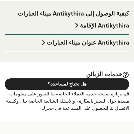
كيفية الوصول إلى Antikythira ميناء العبارات
Antikythira الإقامة
إذا كنت ترغب في قضاء ليلة في أو بالقرب من Antikythira ميناء
العبارة قبل أو بعد رحلتك أو إذا كنت تبحث عن أماكن السكن
Antikythira عنوان ميناء العبارات
لإقامتك بالكامل، يرجى زيارة موقعنا على
Antikythira الإقامة
Potamos, Antikythera 801 00
الصفحة للحصول على أفضل الأسعار للإقامة واحدة من أكبر
الخيارات على الإنترنت!
خدمات الزبائن
هل تحتاج لمساعدة؟
قم بزيارة صفحة خدمة العملاء الخاصة بنا للعثور على معلومات
مفيدة حول السفر بالعبّارة ، والأسئلة الشائعة الخاصة بنا ، وكيفية
الاتصال بنا للحصول على المساعدة في حجزك