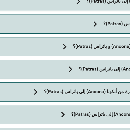
مدة الرحلة بالعبّارة من أنكونا (Ancona) إلى باتراس (Patras) تقريباً 22 ساع
لى باتراس (Patras)؟