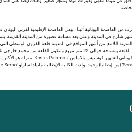
مرافق في ميناء مقهى ودورات مياه ومتجر صغير. وهناك أيضا على المدى
خاصة.
لتوجه إلى أغيو نيكولاو 'Aghiou Nikolaou' وهو أشهر شارع في المدينة وعلى بعد مسافة قصيرة م
 المدينة اللامع. من أشهر المواقع في المدينة قلعة القرون الوسطى ال
هناك العديد من المواقع حول Patras التي تكرم 