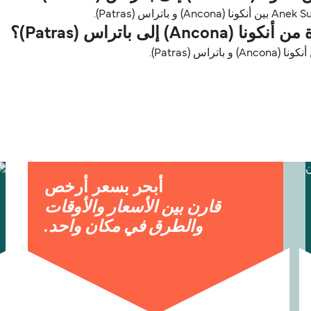
لى باتراس (Patras)؟
 (Patras).
أبحر بسعر أرخص
قارن بين الأسعار والأوقات
والطرق في مكان واحد.