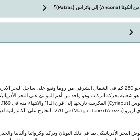
اتراس (Patras)؟
Pat).
تقع في منطقة ماركي في إيطاليا، وتقع في مدينة أنكونا نحو 280 كم في الشمال الشرقي من روما
نتي قواسكو (Guasco). ميناء المدينة هو شعبية بحركة الركاب وهو واحد من أهم الموانئ على الب
على مدى المركز، الذي تم تعديلها من قبل مارقاريتوني دي ار
 البحر الأدرياتيكي بما في ذلك اليونان وتركيا وكرواتيا وألبانيا والجبل