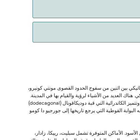
 وتقع على ساحل البحر الأدرياتيكي بين اثنين من سفوح الحدود القصوى مونتي كونيرو،
حر الأدرياتيكي. هناك العديد من الأشياء لرؤية والقيام بها في المدينة.
ويكرس كاتدرائية المدينة، وكاتدرائية أنكونا، ليهوذا سيرياكوس (Cyriacus) المكرسة تاريخها إلى قرن الـ 11 والانتهاء منه في 1189. وتتميز الكاتدرائية التي قبة دوديكاقونال (dodecagonal)
يزو (Margaritone d'Arezzo) في 1270. الخارج على الكاتدرائية لديه البوابة القوطية التي يرجع تاريخها إلى جورجيو دا كومو
 الأسود. الأماكن المتوفرة تشمل سبليت، رييكا، زادار،