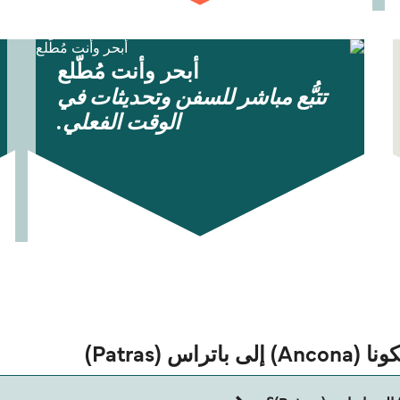
أبحر وأنت مُطّلع
تتبُّع مباشر للسفن وتحديثات في
الوقت الفعلي.
(Patras)