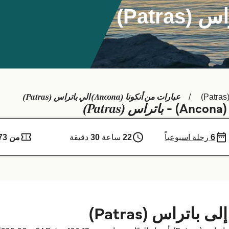
عبارات من أنكونا (Ancona) الي باتراس (Patras)
)
باتراس (Patras)
-
6
رحلة اسبوعياً
22
ساعة
30
دقيقة
من 873 ر.ق.‏