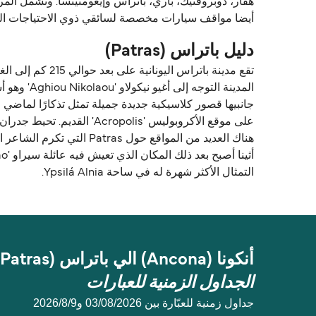
هفار، دوبروفنيك، باري، باتراس وإيغومنيتسا. وتشمل ال
أيضا مواقف سيارات مخصصة لسائقي ذوي الاحتياجات ال
دليل باتراس (Patras)
المدينة ا
جانبيها قصور كلاسيكية جديدة جميلة تمثل تذكارًا لماضي
على موقع الأكروبوليس 'Acropolis' القديم. تحيط جدران القلعة بمساحة حوالي 22 متر مربع وتتكون القلعة من مجمع خارجي ثلاثي تم تعزيزه بأبراج وأسوار.
التمثال الأكثر شهرة له في ساحة Ypsilá Alnia.
أنكونا (Ancona) الي باتراس (Patras)
الجداول الزمنية للعبارات
جداول زمنية للعبّارة بين 03/08/2026 و9‏/8‏/2026