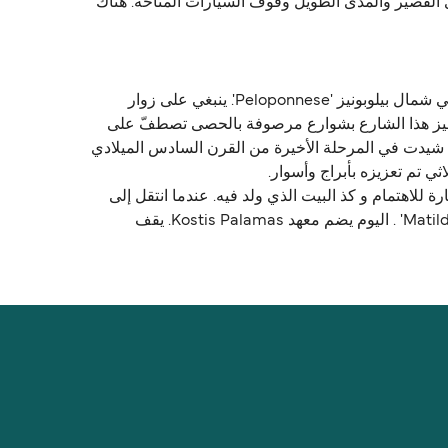
 القصير والمدى الطويل وقوف السيارات المتاحة. هناك
تقع مدينة باتراس اليونانية على بعد حوالي 215 كم إلى الغرب من العاصمة اليونانية أثينا ، وهي العاصمة الإقليمية لغربي اليونان في شمال بيلوبونيز 'Peloponnese'. ينبغي على زوار
ن المدينة القديمة. يتميز هذا الشارع بشوارع مرصوفة بالحصى تصطفّ على
تي شيدت في المرحلة الأخيرة من القرن السادس الميلادي
الشاعر اليوناني الشهير كوستيس بالاماس 'Kostis Palamas'. منزله هو الأكثر إثارة للاهتمام و كذ البيت الذي ولد فيه. عندما انتقل إلى
أثينا أصبح بعد ذلك المكان الذي تعيش فيه عائلة سيراو 'Serao' (من إيطاليا) وحيث ولدت الكاتبة الإيطالية ماتيلدا ساراو 'Matilde Serao' . اليوم يضم معهد Kostis Palamas. يقف