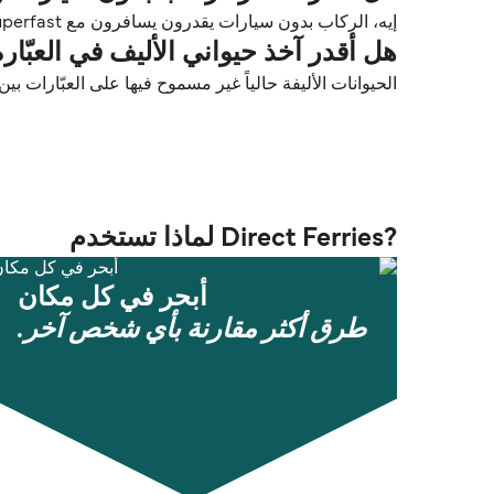
إيه، الركاب بدون سيارات يقدرون يسافرون مع Anek Superfast بين أنكونا (Ancona) و باتراس (Patras).
هل أقدر آخذ حيواني الأليف في العبّارة من أنكونا (Ancona) إ
الحيوانات الأليفة حالياً غير مسموح فيها على العبّارات بين أنكونا (Ancona) و باتراس
?Direct Ferries لماذا تستخدم
أبحر في كل مكان
طرق أكثر مقارنة بأي شخص آخر.