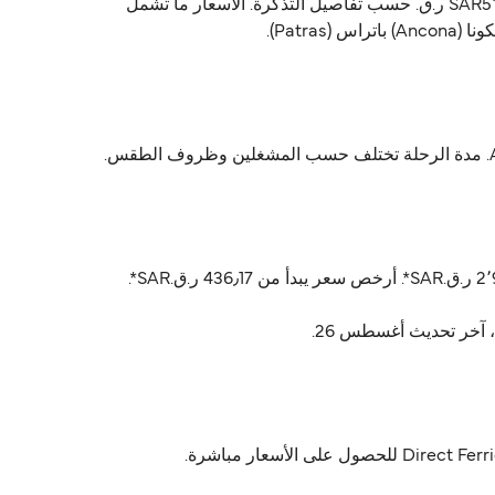
Anek Superfast يشغّل العبّارة من أنكونا (Ancona) إلى باتراس (Patras). أسعار العبّارة تتراوح بين 436٫17 ر.ق.‏SAR و SAR5٬325٫20 ر.ق.‏ حسب تفاصيل التذكرة. الأسعار ما تشمل
أسعار أنكونا (Ancona) باتراس (Patras) عادةً تتراوح بين 436٫17 ر.ق.‏SAR* و 5٬325٫20 ر.ق.‏SAR*. السعر المتوسط عادةً 2٬941٫47 ر.ق.‏SAR*. أرخص سعر يبدأ من 436٫17 ر.ق.‏SAR*.