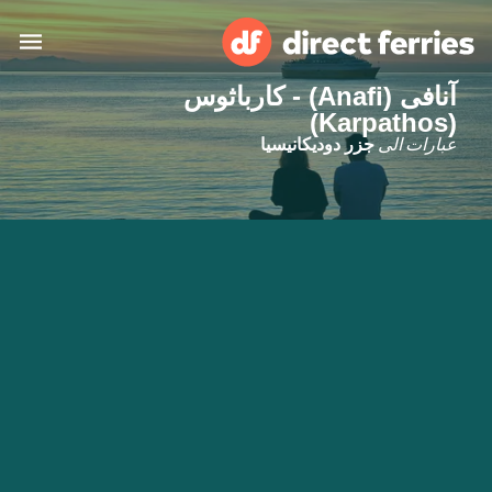
آنافی (Anafi) - كارباثوس
(Karpathos)
البلدان
عبارات الى
جزر دوديكانيسيا
تذاكر العبّارة
الباحث عن الرحلات والموانئ
الإقامة
العبارات
العربية
حسابي
المغرب
United States
خدمات الزبائن
Россия
Suisse (FR)
Catalan
Portugal
Suomi
대한민국