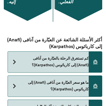
الفعلي.
إليه.
أكثر الأسئلة الشائعة عن العبّارة من آنافی (Anafi)
إلى كارباثوس (Karpathos)
كم تستغرق الرحلة بالعبّارة من آنافی
(Anafi) إلى كارباثوس (Karpathos)؟
مدة الرحلة بالعبّارة من آنافی (Anafi) إلى كارباثوس
ما هو سعر العبّارة من آنافی (Anafi) إلى
(Karpathos) تقريباً 10 ساعات 35 دقائق. مدة الإبحار
كارباثوس (Karpathos)؟
ممكن تختلف حسب الموسم والشركة، لذلك ننصحك
بمراجعة الأوقات المباشرة باستخدام Direct Ferries
Deal Finder.
سعر العبّارة من آنافی (Anafi) إلى كارباثوس