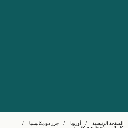
Nederland
Slovensko
Australia
Česká republika
New Zealand
España
日本
France
Ireland
Sverige
中国
Danmark
UK
Türkiye
Italia
Österreich (DE)
Canada
Canada (FR)
Ελλάδα
België (NL)
الصفحة الرئيسية
أوروبا
جزر دوديكانيسيا
Polska
Belgique (FR)
كارباثوس (Karpathos)