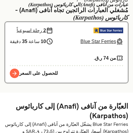
عبارات من آنافی (Anafi) الي كارباثوس (Karpathos)
Schweiz (DE)
Deutschland
مُشغلي العبارات الرائجين تجاه آنافی (Anafi) -
كارباثوس (Karpathos)
Україна
Norge
2
رحلة اسبوعياً
Maroc (FR)
Indonesia
Blue Star Ferries
10
ساعة
35
دقيقة
من 74 ر.ق.‏
للحصول على السعر
العبّارة من آنافی (Anafi) إلى كارباثوس
(Karpathos)
Blue Star Ferries يشغّل العبّارة من آنافی (Anafi) إلى كارباثوس
(Karpathos). أسعار العبّارة تتراوح بين 73٫51 ر.ق.‏SAR و