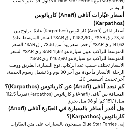
(Karpathos) مع Blue Star Ferries. الجداول قد تتغير حسب
الموسم.
أسعار عبّارات آنافی (Anafi) كارباثوس
(Karpathos)
أسعار آنافی (Anafi) كارباثوس (Karpathos) عادةً تتراوح بين
73٫51 ر.ق.‏SAR* و 1٬482٫90 ر.ق.‏SAR*. السعر المتوسط عادةً
141٫62 ر.ق.‏SAR*. أرخص سعر يبدأ من 73٫51 ر.ق.‏SAR*. السعر
المتوسط للراكب بدون سيارة هو SAR141٫62 ر.ق.‏SAR*. السعر
المتوسط للراكب مع سيارة هو 1٬482٫90 ر.ق.‏SAR*.
الأسعار تختلف حسب عدد الركاب، نوع السيارة، الطريق ووقت
الرحلة. الأسعار مأخوذة من آخر 30 يوم ولا تشمل رسوم الخدمة،
آخر تحديث أغسطس 26.
كم تبعد آنافی (Anafi) عن كارباثوس (Karpathos)؟
المسافة بين آنافی (Anafi) و كارباثوس (Karpathos) تقريباً 112٫5
ميل (181٫1 كم) أو 98 ميل بحري.
هل أقدر أسافر بالسيارة في العبّارة آنافی (Anafi)
كارباثوس (Karpathos)؟
إيه، Blue Star Ferries يسمحون بالسيارات على متن العبّارات