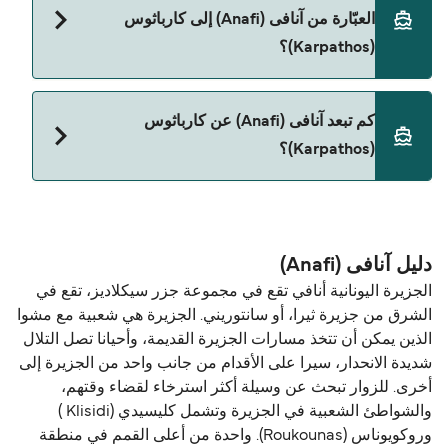
(Anafi) إلى كارباثوس (Karpathos) مع:
العبّارة من آنافی (Anafi) إلى كارباثوس
Blue Star Ferries
(Karpathos)؟
حالياً لا يُسمح باصطحاب الحيوانات على العبّارة بين آنافی
كم تبعد آنافی (Anafi) عن كارباثوس
(Anafi) و كارباثوس (Karpathos).
(Karpathos)؟
المسافة بين آنافی (Anafi) و كارباثوس (Karpathos) هي
98 ميل بحري.
دليل آنافی (Anafi)
الجزيرة اليونانية أنافي تقع في مجموعة جزر سيكلاديز، تقع في
الشرق من جزيرة ثيرا، أو سانتوريني. الجزيرة هي شعبية مع مشوا
الذين يمكن أن تتخذ مسارات الجزيرة القديمة، وأحيانا تصل التلال
شديدة الانحدار، سيرا على الأقدام من جانب واحد من الجزيرة إلى
أخرى. للزوار تبحث عن وسيلة أكثر استرخاء لقضاء وقتهم،
والشواطئ الشعبية في الجزيرة وتشمل كليسيدي (Klisidi )
وروكويوناس (Roukounas). واحدة من أعلى القمم في منطقة