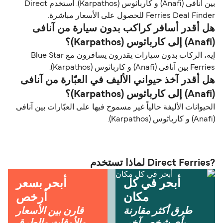
بين آنافی (Anafi) و كارباثوس (Karpathos). استخدم Direct
Ferries Deal Finder للحصول على الأسعار مباشرة.
هل أقدر أسافر كراكب بدون سيارة من آنافی
(Anafi) إلى كارباثوس (Karpathos)؟
إيه، الركاب بدون سيارات يقدرون يسافرون مع Blue Star
Ferries بين آنافی (Anafi) و كارباثوس (Karpathos).
هل أقدر آخذ حيواني الأليف في العبّارة من آنافی
(Anafi) إلى كارباثوس (Karpathos)؟
الحيوانات الأليفة حالياً غير مسموح فيها على العبّارات بين آنافی
(Anafi) و كارباثوس (Karpathos).
?Direct Ferries لماذا تستخدم
أبحر في كل
أبحر بسعر
مكان
أرخص
طرق أكثر مقارنة
قارن بين الأسعار
بأي شخص آخر.
والأوقات والطرق