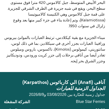
البحر الأبيض المتوسط، جبل كالاموس 420 مترا فوق مستوى
سطح البحر، ويقع في شبه جزيرة في الطرف الشرقي للجزيرة.
على قمة جبل كالاموس وهي الكنيسة كالاميوتيسا
(Kalamiotissa)، وتم إعادة بناء في جزء كبير منها بعد وقوع
زلزال في سنوات 1950.
ميناء الجزيرة مع بقية كيكلادس، ترتبط العبارات بالموانئ بيريوس
ورافينا. العبارات بجزر أخرى في سيكلاديز، بما في ذلك لوس،
سانتوريني، كيمولوس (Kimolos)، ناكسوس، باروس وميلوس
تغادر أيضا من أنافي برحلات إلى جزر كريت ورودس، ودوديكانيز
وجزر الشرق بحر إيجه.
آنافی (Anafi) الي كارباثوس (Karpathos)
الجداول الزمنية للعبارات
جداول زمنية للعبّارة بين 03/08/2026 و9‏/8‏/2026
Blue Star Ferries